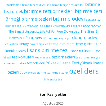
bitirme
hazırlanır
bitirme tezi yazım kuralları
bitirme tezi nasıl yazılır
bitirme tezi örnekleri
bitirme tezi
tezi örnek
bitirme ödevi
örneği
bitirme tezleri
doktora tez
DOWNLOAD
doktora tezi
DOWNLOAD The Sims 3 University Life For Free
Download The Sims 3
The Sims 3 University Life Full For Free
dönem ödevi
University Life Full Version
dönem projesi yap
işletme tez
History
iktisat
education
how to articles
how to instructions
lisans bitirme tezi
lisans tezi
konuları
learn
lisans tez
tez konuları
tez orneklerı
news
tez projesi
tez merkezi
tez yazım
yüksek lisans
tez ödevleri
Yüksek Lisans Tezi
tez yazım kuralları
özel ders
tezleri
ödev
örnek bitirme tezi
örnek tezler
üniversite tez
Son Faaliyetler
Ağustos 2026