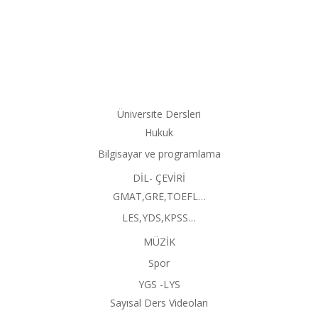
Üniversite Dersleri
Hukuk
Bilgisayar ve programlama
DİL- ÇEVİRİ
GMAT,GRE,TOEFL…
LES,YDS,KPSS…
MÜZİK
Spor
YGS -LYS
Sayısal Ders Videoları