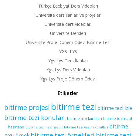
Türkçe Edebiyat Ders Videoları
Üniversite ders ilanları ve projeler
Üniversite ders videoları
Üniversite Dersleri
Üniversite Proje Dönem Ödevi Bitirme Tezi
YGS -LYS
Ygs Lys Ders İlanları
Ygs Lys Ders Videoları
Ygs Lys Proje Dönem Ödevi
Etiketler
bitirme tezi
bitirme projesi
bitirme tezi izle
bitirme tezi konuları
bitirme tezi kuralları
bitirme tezi nasıl
bitirme
hazırlanır
bitirme tezi yazım kuralları
bitirme tezi nasıl yazılır
bitirme tezi örnekleri
bitirme tezi
tezi örnek