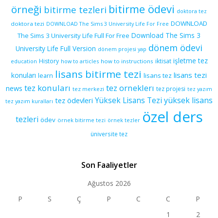
bitirme ödevi
örneği
bitirme tezleri
doktora tez
DOWNLOAD
doktora tezi
DOWNLOAD The Sims 3 University Life For Free
Download The Sims 3
The Sims 3 University Life Full For Free
dönem ödevi
University Life Full Version
dönem projesi yap
işletme tez
History
iktisat
education
how to articles
how to instructions
lisans bitirme tezi
lisans tezi
konuları
learn
lisans tez
tez konuları
tez orneklerı
news
tez projesi
tez merkezi
tez yazım
yüksek lisans
tez ödevleri
Yüksek Lisans Tezi
tez yazım kuralları
özel ders
tezleri
ödev
örnek bitirme tezi
örnek tezler
üniversite tez
Son Faaliyetler
Ağustos 2026
P
S
Ç
P
C
C
P
1
2