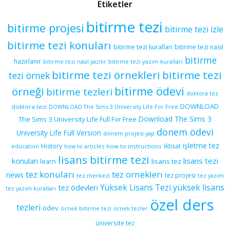
Etiketler
bitirme tezi
bitirme projesi
bitirme tezi izle
bitirme tezi konuları
bitirme tezi kuralları
bitirme tezi nasıl
bitirme
hazırlanır
bitirme tezi yazım kuralları
bitirme tezi nasıl yazılır
bitirme tezi örnekleri
bitirme tezi
tezi örnek
bitirme ödevi
örneği
bitirme tezleri
doktora tez
DOWNLOAD
doktora tezi
DOWNLOAD The Sims 3 University Life For Free
Download The Sims 3
The Sims 3 University Life Full For Free
dönem ödevi
University Life Full Version
dönem projesi yap
işletme tez
History
iktisat
education
how to articles
how to instructions
lisans bitirme tezi
lisans tezi
konuları
learn
lisans tez
tez konuları
tez orneklerı
news
tez projesi
tez merkezi
tez yazım
yüksek lisans
tez ödevleri
Yüksek Lisans Tezi
tez yazım kuralları
özel ders
tezleri
ödev
örnek bitirme tezi
örnek tezler
üniversite tez