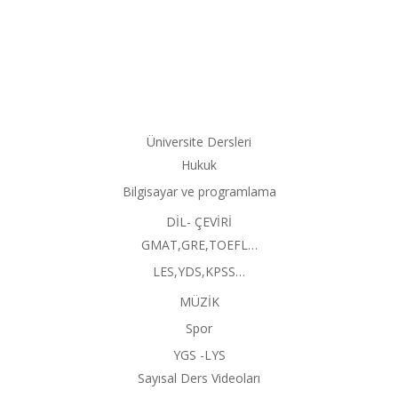
Üniversite Dersleri
Hukuk
Bilgisayar ve programlama
DİL- ÇEVİRİ
GMAT,GRE,TOEFL…
LES,YDS,KPSS…
MÜZİK
Spor
YGS -LYS
Sayısal Ders Videoları