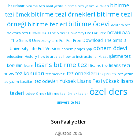
bitirme
hazırlanır
bitirme tezi yazım kuralları
bitirme tezi nasıl yazılır
bitirme tezi örnekleri
bitirme tezi
tezi örnek
bitirme ödevi
örneği
bitirme tezleri
doktora tez
DOWNLOAD
doktora tezi
DOWNLOAD The Sims 3 University Life For Free
Download The Sims 3
The Sims 3 University Life Full For Free
dönem ödevi
University Life Full Version
dönem projesi yap
işletme tez
History
iktisat
education
how to articles
how to instructions
lisans bitirme tezi
lisans tezi
konuları
learn
lisans tez
tez konuları
tez orneklerı
news
tez projesi
tez merkezi
tez yazım
yüksek lisans
tez ödevleri
Yüksek Lisans Tezi
tez yazım kuralları
özel ders
tezleri
ödev
örnek bitirme tezi
örnek tezler
üniversite tez
Son Faaliyetler
Ağustos 2026