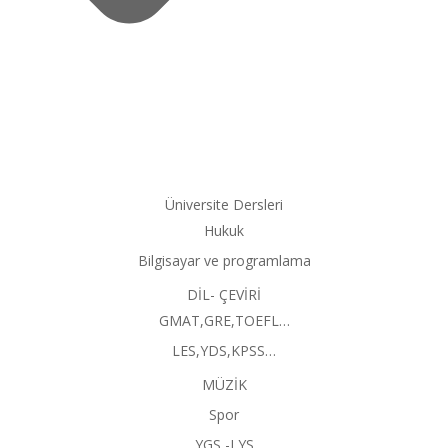
Üniversite Dersleri
Hukuk
Bilgisayar ve programlama
DİL- ÇEVİRİ
GMAT,GRE,TOEFL…
LES,YDS,KPSS…
MÜZİK
Spor
YGS -LYS