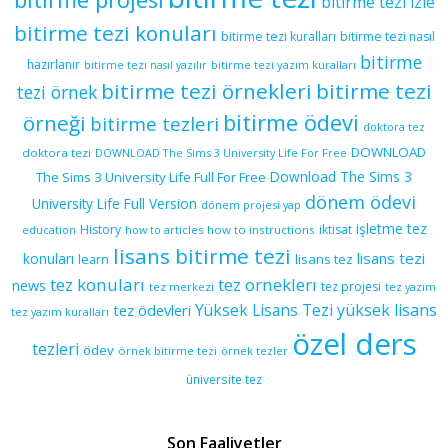
bitirme tezi izle
bitirme tezi konuları
bitirme tezi kuralları
bitirme tezi nasıl
bitirme
hazırlanır
bitirme tezi yazım kuralları
bitirme tezi nasıl yazılır
bitirme tezi örnekleri
bitirme tezi
tezi örnek
bitirme ödevi
örneği
bitirme tezleri
doktora tez
DOWNLOAD
doktora tezi
DOWNLOAD The Sims 3 University Life For Free
Download The Sims 3
The Sims 3 University Life Full For Free
dönem ödevi
University Life Full Version
dönem projesi yap
işletme tez
History
iktisat
education
how to articles
how to instructions
lisans bitirme tezi
lisans tezi
konuları
learn
lisans tez
tez konuları
tez orneklerı
news
tez projesi
tez merkezi
tez yazım
yüksek lisans
tez ödevleri
Yüksek Lisans Tezi
tez yazım kuralları
özel ders
tezleri
ödev
örnek bitirme tezi
örnek tezler
üniversite tez
Son Faaliyetler