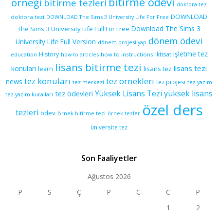
bitirme ödevi
örneği
bitirme tezleri
doktora tez
DOWNLOAD
doktora tezi
DOWNLOAD The Sims 3 University Life For Free
Download The Sims 3
The Sims 3 University Life Full For Free
dönem ödevi
University Life Full Version
dönem projesi yap
işletme tez
History
iktisat
education
how to articles
how to instructions
lisans bitirme tezi
lisans tezi
konuları
learn
lisans tez
tez konuları
tez orneklerı
news
tez projesi
tez merkezi
tez yazım
yüksek lisans
tez ödevleri
Yüksek Lisans Tezi
tez yazım kuralları
özel ders
tezleri
ödev
örnek bitirme tezi
örnek tezler
üniversite tez
Son Faaliyetler
Ağustos 2026
P
S
Ç
P
C
C
P
1
2