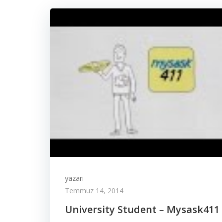
yazarı
Temmuz 14, 2014
University Student – Mysask411