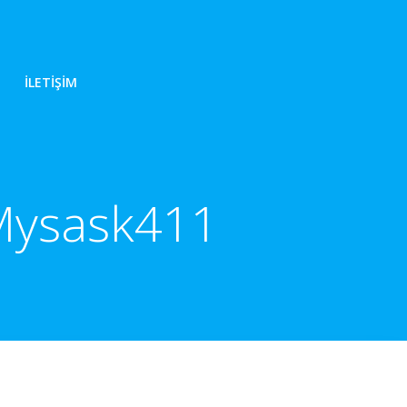
İLETIŞIM
 Mysask411