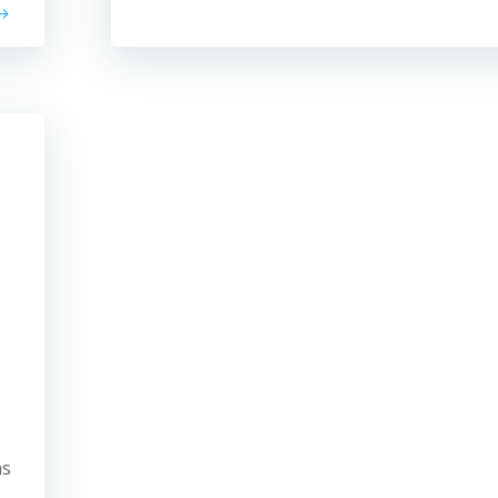
.
ns
k