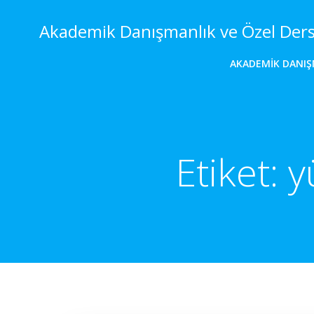
İçeriğe
geç
Akademik Danışmanlık ve Özel Der
AKADEMIK DANIŞ
Etiket:
y