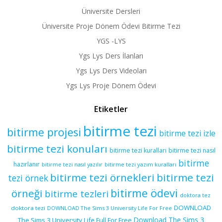
Üniversite Dersleri
Üniversite Proje Dönem Ödevi Bitirme Tezi
YGS -LYS
Ygs Lys Ders İlanları
Ygs Lys Ders Videoları
Ygs Lys Proje Dönem Ödevi
Etiketler
bitirme tezi
bitirme projesi
bitirme tezi izle
bitirme tezi konuları
bitirme tezi kuralları
bitirme tezi nasıl
bitirme
hazırlanır
bitirme tezi yazım kuralları
bitirme tezi nasıl yazılır
bitirme tezi örnekleri
bitirme tezi
tezi örnek
bitirme ödevi
örneği
bitirme tezleri
doktora tez
DOWNLOAD
doktora tezi
DOWNLOAD The Sims 3 University Life For Free
Download The Sims 3
The Sims 3 University Life Full For Free