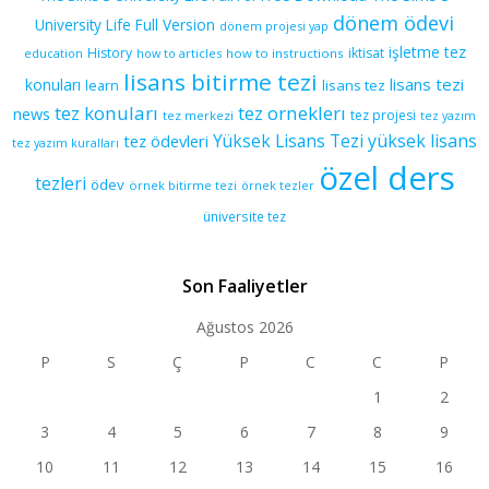
dönem ödevi
University Life Full Version
dönem projesi yap
işletme tez
History
iktisat
education
how to articles
how to instructions
lisans bitirme tezi
lisans tezi
konuları
learn
lisans tez
tez konuları
tez orneklerı
news
tez projesi
tez merkezi
tez yazım
yüksek lisans
tez ödevleri
Yüksek Lisans Tezi
tez yazım kuralları
özel ders
tezleri
ödev
örnek bitirme tezi
örnek tezler
üniversite tez
Son Faaliyetler
Ağustos 2026
P
S
Ç
P
C
C
P
1
2
3
4
5
6
7
8
9
10
11
12
13
14
15
16