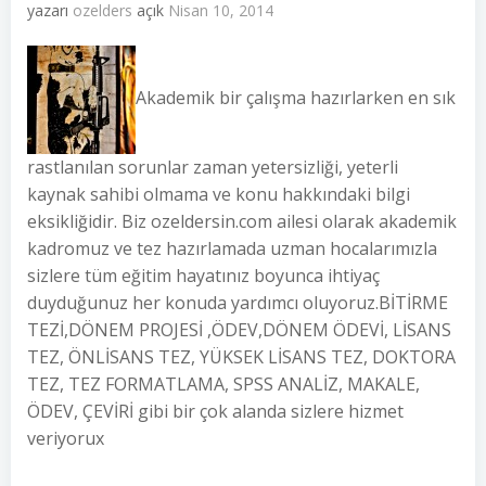
yazarı
ozelders
açık
Nisan 10, 2014
Akademik bir çalışma hazırlarken en sık
rastlanılan sorunlar zaman yetersizliği, yeterli
kaynak sahibi olmama ve konu hakkındaki bilgi
eksikliğidir. Biz ozeldersin.com ailesi olarak akademik
kadromuz ve tez hazırlamada uzman hocalarımızla
sizlere tüm eğitim hayatınız boyunca ihtiyaç
duyduğunuz her konuda yardımcı oluyoruz.BİTİRME
TEZİ,DÖNEM PROJESİ ,ÖDEV,DÖNEM ÖDEVİ, LİSANS
TEZ, ÖNLİSANS TEZ, YÜKSEK LİSANS TEZ, DOKTORA
TEZ, TEZ FORMATLAMA, SPSS ANALİZ, MAKALE,
ÖDEV, ÇEVİRİ gibi bir çok alanda sizlere hizmet
veriyorux