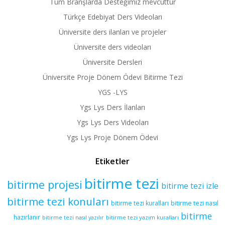
Tüm Branşlarda Desteğimiz mevcuttur
Türkçe Edebiyat Ders Videoları
Üniversite ders ilanları ve projeler
Üniversite ders videoları
Üniversite Dersleri
Üniversite Proje Dönem Ödevi Bitirme Tezi
YGS -LYS
Ygs Lys Ders İlanları
Ygs Lys Ders Videoları
Ygs Lys Proje Dönem Ödevi
Etiketler
bitirme tezi
bitirme projesi
bitirme tezi izle
bitirme tezi konuları
bitirme tezi kuralları
bitirme tezi nasıl
bitirme
hazırlanır
bitirme tezi yazım kuralları
bitirme tezi nasıl yazılır