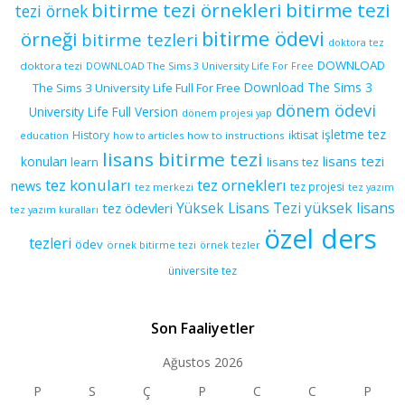
bitirme tezi örnekleri
bitirme tezi
tezi örnek
bitirme ödevi
örneği
bitirme tezleri
doktora tez
DOWNLOAD
doktora tezi
DOWNLOAD The Sims 3 University Life For Free
Download The Sims 3
The Sims 3 University Life Full For Free
dönem ödevi
University Life Full Version
dönem projesi yap
işletme tez
History
iktisat
education
how to articles
how to instructions
lisans bitirme tezi
lisans tezi
konuları
learn
lisans tez
tez konuları
tez orneklerı
news
tez projesi
tez merkezi
tez yazım
yüksek lisans
tez ödevleri
Yüksek Lisans Tezi
tez yazım kuralları
özel ders
tezleri
ödev
örnek bitirme tezi
örnek tezler
üniversite tez
Son Faaliyetler
Ağustos 2026
P
S
Ç
P
C
C
P