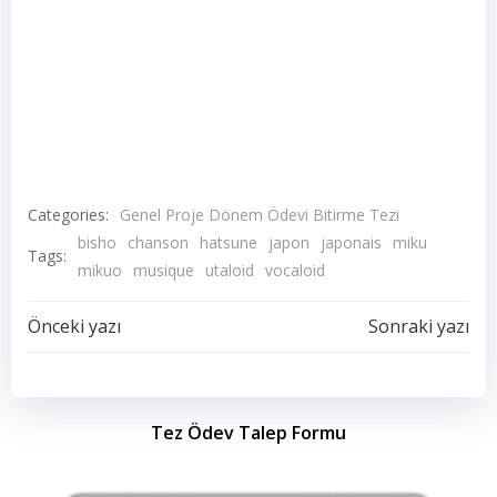
Categories:
Genel Proje Dönem Ödevi Bitirme Tezi
bisho
chanson
hatsune
japon
japonais
miku
Tags:
mikuo
musique
utaloid
vocaloid
Yazı
Yazı
Önceki yazı
Sonraki yazı
dolaşımı
dolaşımı
Tez Ödev Talep Formu