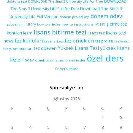
DOWNLOAD
doktora tezi
DOWNLOAD The Sims 3 University Life For Free
Download The Sims 3
The Sims 3 University Life Full For Free
dönem ödevi
University Life Full Version
dönem projesi yap
işletme tez
History
iktisat
education
how to articles
how to instructions
lisans bitirme tezi
lisans tezi
konuları
learn
lisans tez
tez konuları
tez orneklerı
news
tez projesi
tez merkezi
tez yazım
yüksek lisans
tez ödevleri
Yüksek Lisans Tezi
tez yazım kuralları
özel ders
tezleri
ödev
örnek bitirme tezi
örnek tezler
üniversite tez
Son Faaliyetler
Ağustos 2026
P
S
Ç
P
C
C
P
1
2
3
4
5
6
7
8
9