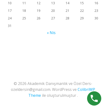
10
11
12
13
14
15
16
17
18
19
20
21
22
23
24
25
26
27
28
29
30
31
« Nis
© 2026 Akademik Danışmanlık ve Özel Ders-
ozeldersin@gmail.com. WordPress ve
ColibriWP
Theme
ile oluşturulmuştur .