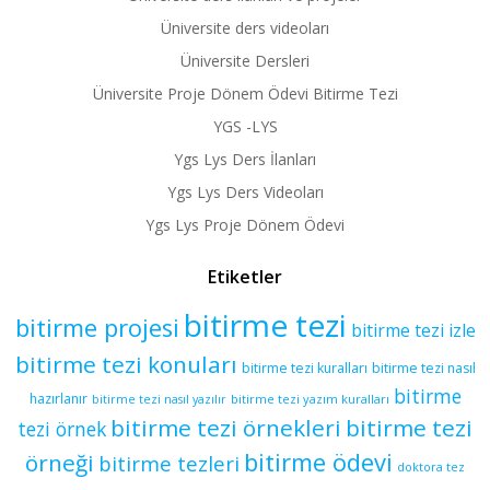
Üniversite ders videoları
Üniversite Dersleri
Üniversite Proje Dönem Ödevi Bitirme Tezi
YGS -LYS
Ygs Lys Ders İlanları
Ygs Lys Ders Videoları
Ygs Lys Proje Dönem Ödevi
Etiketler
bitirme tezi
bitirme projesi
bitirme tezi izle
bitirme tezi konuları
bitirme tezi kuralları
bitirme tezi nasıl
bitirme
hazırlanır
bitirme tezi yazım kuralları
bitirme tezi nasıl yazılır
bitirme tezi örnekleri
bitirme tezi
tezi örnek
bitirme ödevi
örneği
bitirme tezleri
doktora tez