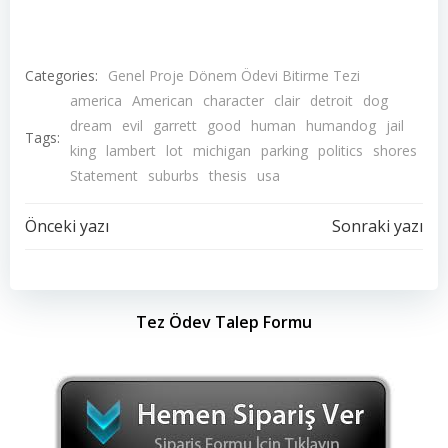
Categories:
Genel Proje Dönem Ödevi Bitirme Tezi
america
American
character
clair
detroit
dog
dream
evil
garrett
good
human
humandog
jail
Tags:
king
lambert
lot
michigan
parking
politics
shores
Statement
suburbs
thesis
usa
Yazı
Yazı
Önceki yazı
Sonraki yazı
dolaşımı
dolaşımı
Tez Ödev Talep Formu