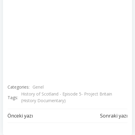
Categories:
Genel
History of Scotland - Episode 5- Project Britain
Tags:
(History Documentary)
Yazı
Yazı
Önceki yazı
Sonraki yazı
dolaşımı
dolaşımı