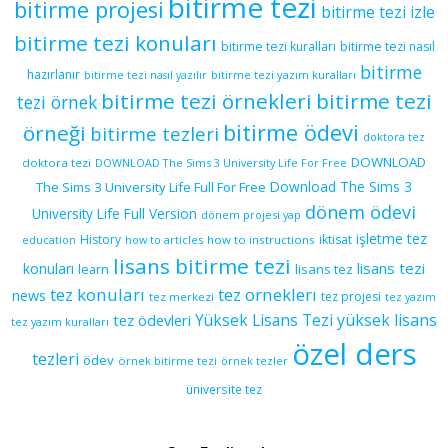
bitirme tezi
bitirme projesi
bitirme tezi izle
bitirme tezi konuları
bitirme tezi kuralları
bitirme tezi nasıl
bitirme
hazırlanır
bitirme tezi yazım kuralları
bitirme tezi nasıl yazılır
bitirme tezi örnekleri
bitirme tezi
tezi örnek
bitirme ödevi
örneği
bitirme tezleri
doktora tez
DOWNLOAD
doktora tezi
DOWNLOAD The Sims 3 University Life For Free
Download The Sims 3
The Sims 3 University Life Full For Free
dönem ödevi
University Life Full Version
dönem projesi yap
işletme tez
History
iktisat
education
how to articles
how to instructions
lisans bitirme tezi
lisans tezi
konuları
learn
lisans tez
tez konuları
tez orneklerı
news
tez projesi
tez merkezi
tez yazım
yüksek lisans
tez ödevleri
Yüksek Lisans Tezi
tez yazım kuralları
özel ders
tezleri
ödev
örnek bitirme tezi
örnek tezler
üniversite tez