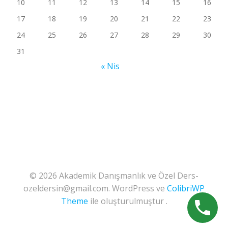
10
11
12
13
14
15
16
17
18
19
20
21
22
23
24
25
26
27
28
29
30
31
« Nis
© 2026 Akademik Danışmanlık ve Özel Ders-
ozeldersin@gmail.com. WordPress ve
ColibriWP
Theme
ile oluşturulmuştur .