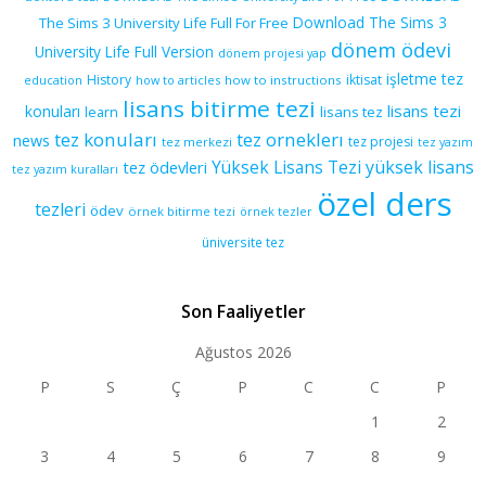
Download The Sims 3
The Sims 3 University Life Full For Free
dönem ödevi
University Life Full Version
dönem projesi yap
işletme tez
History
iktisat
education
how to articles
how to instructions
lisans bitirme tezi
lisans tezi
konuları
learn
lisans tez
tez konuları
tez orneklerı
news
tez projesi
tez merkezi
tez yazım
yüksek lisans
tez ödevleri
Yüksek Lisans Tezi
tez yazım kuralları
özel ders
tezleri
ödev
örnek bitirme tezi
örnek tezler
üniversite tez
Son Faaliyetler
Ağustos 2026
P
S
Ç
P
C
C
P
1
2
3
4
5
6
7
8
9