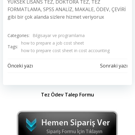
YÜKSEK LİSANS TEZ, DOKTORA TEZ, TEZ
FORMATLAMA, SPSS ANALİZ, MAKALE, ÖDEV, ÇEVİRİ
gibi bir çok alanda sizlere hizmet veriyorux
Categories:
Bilgisayar ve programlama
how to prepare a job cost sheet
Tags:
how to prepare cost sheet in cost accounting
Yazı
Yazı
Önceki yazı
Sonraki yazı
dolaşımı
dolaşımı
Tez Ödev Talep Formu