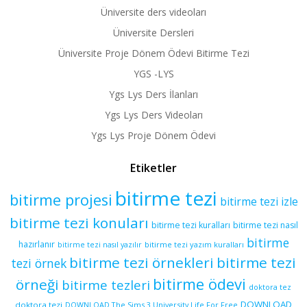
Üniversite ders videoları
Üniversite Dersleri
Üniversite Proje Dönem Ödevi Bitirme Tezi
YGS -LYS
Ygs Lys Ders İlanları
Ygs Lys Ders Videoları
Ygs Lys Proje Dönem Ödevi
Etiketler
bitirme tezi
bitirme projesi
bitirme tezi izle
bitirme tezi konuları
bitirme tezi kuralları
bitirme tezi nasıl
bitirme
hazırlanır
bitirme tezi yazım kuralları
bitirme tezi nasıl yazılır
bitirme tezi örnekleri
bitirme tezi
tezi örnek
bitirme ödevi
örneği
bitirme tezleri
doktora tez
DOWNLOAD
doktora tezi
DOWNLOAD The Sims 3 University Life For Free