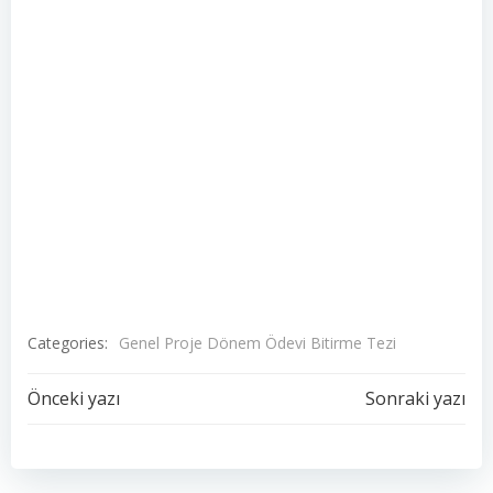
Categories:
Genel Proje Dönem Ödevi Bitirme Tezi
Yazı
Yazı
Önceki yazı
Sonraki yazı
dolaşımı
dolaşımı