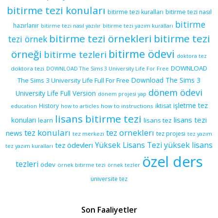
bitirme tezi konuları
bitirme tezi kuralları
bitirme tezi nasıl
bitirme
hazırlanır
bitirme tezi yazım kuralları
bitirme tezi nasıl yazılır
bitirme tezi örnekleri
bitirme tezi
tezi örnek
bitirme ödevi
örneği
bitirme tezleri
doktora tez
DOWNLOAD
doktora tezi
DOWNLOAD The Sims 3 University Life For Free
Download The Sims 3
The Sims 3 University Life Full For Free
dönem ödevi
University Life Full Version
dönem projesi yap
işletme tez
History
iktisat
education
how to articles
how to instructions
lisans bitirme tezi
lisans tezi
konuları
learn
lisans tez
tez konuları
tez orneklerı
news
tez projesi
tez merkezi
tez yazım
yüksek lisans
tez ödevleri
Yüksek Lisans Tezi
tez yazım kuralları
özel ders
tezleri
ödev
örnek bitirme tezi
örnek tezler
üniversite tez
Son Faaliyetler