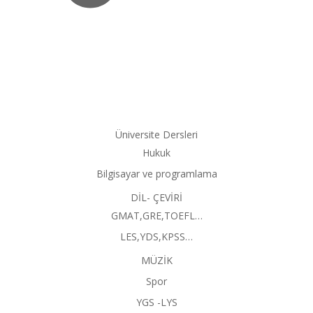
Üniversite Dersleri
Hukuk
Bilgisayar ve programlama
DİL- ÇEVİRİ
GMAT,GRE,TOEFL…
LES,YDS,KPSS…
MÜZİK
Spor
YGS -LYS