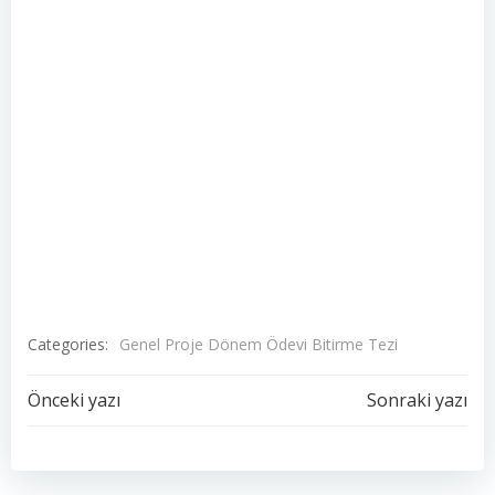
Categories:
Genel Proje Dönem Ödevi Bitirme Tezi
Yazı
Yazı
Önceki yazı
Sonraki yazı
dolaşımı
dolaşımı