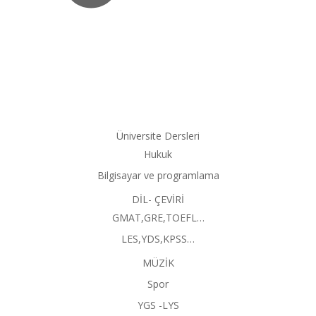
Üniversite Dersleri
Hukuk
Bilgisayar ve programlama
DİL- ÇEVİRİ
GMAT,GRE,TOEFL…
LES,YDS,KPSS…
MÜZİK
Spor
YGS -LYS