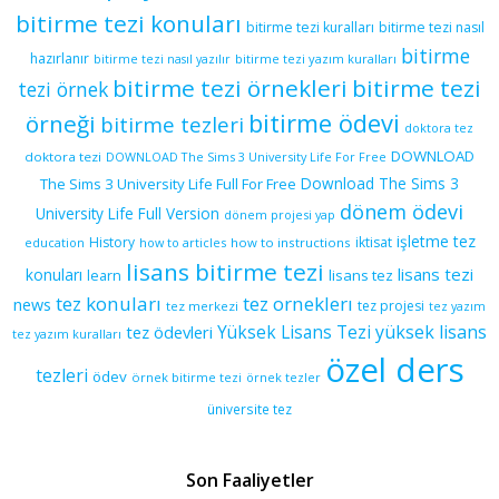
bitirme tezi konuları
bitirme tezi kuralları
bitirme tezi nasıl
bitirme
hazırlanır
bitirme tezi yazım kuralları
bitirme tezi nasıl yazılır
bitirme tezi örnekleri
bitirme tezi
tezi örnek
bitirme ödevi
örneği
bitirme tezleri
doktora tez
DOWNLOAD
doktora tezi
DOWNLOAD The Sims 3 University Life For Free
Download The Sims 3
The Sims 3 University Life Full For Free
dönem ödevi
University Life Full Version
dönem projesi yap
işletme tez
History
iktisat
education
how to articles
how to instructions
lisans bitirme tezi
lisans tezi
konuları
learn
lisans tez
tez konuları
tez orneklerı
news
tez projesi
tez merkezi
tez yazım
yüksek lisans
tez ödevleri
Yüksek Lisans Tezi
tez yazım kuralları
özel ders
tezleri
ödev
örnek bitirme tezi
örnek tezler
üniversite tez
Son Faaliyetler