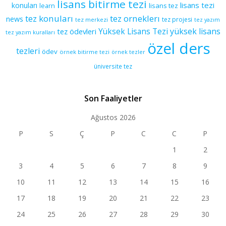
lisans bitirme tezi
lisans tezi
konuları
learn
lisans tez
tez konuları
tez orneklerı
news
tez projesi
tez merkezi
tez yazım
yüksek lisans
tez ödevleri
Yüksek Lisans Tezi
tez yazım kuralları
özel ders
tezleri
ödev
örnek bitirme tezi
örnek tezler
üniversite tez
Son Faaliyetler
Ağustos 2026
P
S
Ç
P
C
C
P
1
2
3
4
5
6
7
8
9
10
11
12
13
14
15
16
17
18
19
20
21
22
23
24
25
26
27
28
29
30