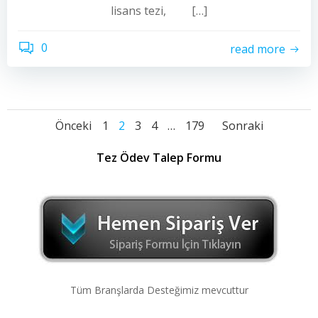
lisans tezi, […]
0
read more
Yazı
Yazı
Yazı
Sayfa
Sayfa
Sayfa
Sayfa
Sayfa
Önceki
1
2
3
4
…
179
Sonraki
dolaşımı
dolaşımı
dolaşı
Tez Ödev Talep Formu
Tüm Branşlarda Desteğimiz mevcuttur