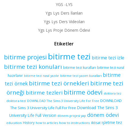
YGS -LYS
Ygs Lys Ders İlanları
Ygs Lys Ders Videoları
Ygs Lys Proje Dönem Ödevi
Etiketler
bitirme tezi
bitirme projesi
bitirme tezi izle
bitirme tezi konuları
bitirme tezi kuralları
bitirme tezi nasıl
bitirme
hazırlanır
bitirme tezi yazım kuralları
bitirme tezi nasıl yazılır
bitirme tezi örnekleri
bitirme tezi
tezi örnek
bitirme ödevi
örneği
bitirme tezleri
doktora tez
DOWNLOAD
doktora tezi
DOWNLOAD The Sims 3 University Life For Free
Download The Sims 3
The Sims 3 University Life Full For Free
dönem ödevi
University Life Full Version
dönem projesi yap
işletme tez
History
iktisat
education
how to articles
how to instructions