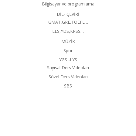
Bilgisayar ve programlama
DİL- ÇEVİRİ
GMAT,GRE,TOEFL…
LES,YDS,KPSS…
MÜZİK
Spor
YGS -LYS
Sayısal Ders Videoları
Sözel Ders Videoları
SBS