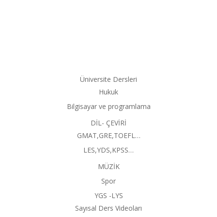
Üniversite Dersleri
Hukuk
Bilgisayar ve programlama
DİL- ÇEVİRİ
GMAT,GRE,TOEFL…
LES,YDS,KPSS…
MÜZİK
Spor
YGS -LYS
Sayısal Ders Videoları