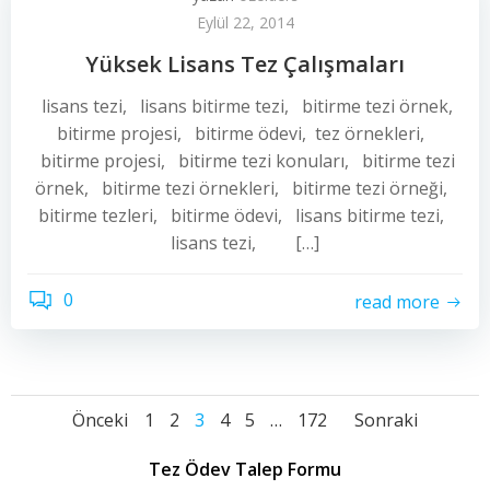
Eylül 22, 2014
Yüksek Lisans Tez Çalışmaları
lisans tezi, lisans bitirme tezi, bitirme tezi örnek,
bitirme projesi, bitirme ödevi, tez örnekleri,
bitirme projesi, bitirme tezi konuları, bitirme tezi
örnek, bitirme tezi örnekleri, bitirme tezi örneği,
bitirme tezleri, bitirme ödevi, lisans bitirme tezi,
lisans tezi, […]
0
read more
Yazı
Yazı
Yazı
Sayfa
Sayfa
Sayfa
Sayfa
Sayfa
Sayfa
Önceki
1
2
3
4
5
…
172
Sonraki
dolaşımı
dolaşımı
dolaşı
Tez Ödev Talep Formu