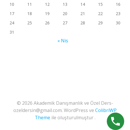
10
11
12
13
14
15
16
17
18
19
20
21
22
23
24
25
26
27
28
29
30
31
« Nis
© 2026 Akademik Danışmanlık ve Özel Ders-
ozeldersin@gmail.com. WordPress ve
ColibriWP
Theme
ile oluşturulmuştur .