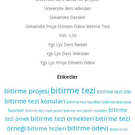
Üniversite ders videoları
Üniversite Dersleri
Üniversite Proje Dönem Ödevi Bitirme Tezi
YGS -LYS
Ygs Lys Ders İlanları
Ygs Lys Ders Videoları
Ygs Lys Proje Dönem Ödevi
Etiketler
bitirme tezi
bitirme projesi
bitirme tezi izle
bitirme tezi konuları
bitirme tezi kuralları
bitirme tezi nasıl
bitirme
hazırlanır
bitirme tezi yazım kuralları
bitirme tezi nasıl yazılır
bitirme tezi örnekleri
bitirme tezi
tezi örnek
bitirme ödevi
örneği
bitirme tezleri
doktora tez