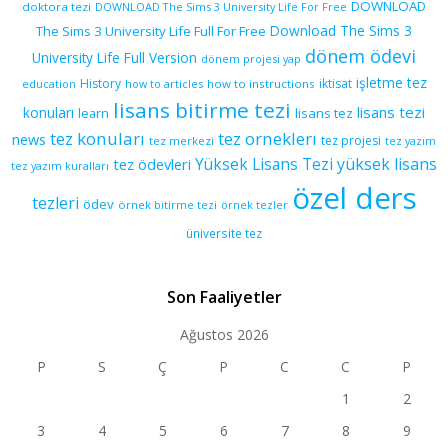
DOWNLOAD
doktora tezi
DOWNLOAD The Sims 3 University Life For Free
Download The Sims 3
The Sims 3 University Life Full For Free
dönem ödevi
University Life Full Version
dönem projesi yap
işletme tez
History
iktisat
education
how to articles
how to instructions
lisans bitirme tezi
lisans tezi
konuları
learn
lisans tez
tez konuları
tez orneklerı
news
tez projesi
tez merkezi
tez yazım
yüksek lisans
tez ödevleri
Yüksek Lisans Tezi
tez yazım kuralları
özel ders
tezleri
ödev
örnek bitirme tezi
örnek tezler
üniversite tez
Son Faaliyetler
Ağustos 2026
P
S
Ç
P
C
C
P
1
2
3
4
5
6
7
8
9