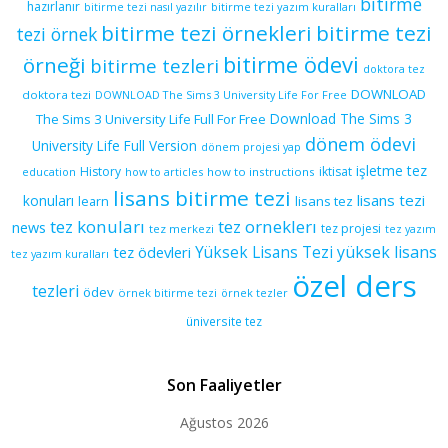
bitirme
hazırlanır
bitirme tezi yazım kuralları
bitirme tezi nasıl yazılır
bitirme tezi örnekleri
bitirme tezi
tezi örnek
bitirme ödevi
örneği
bitirme tezleri
doktora tez
DOWNLOAD
doktora tezi
DOWNLOAD The Sims 3 University Life For Free
Download The Sims 3
The Sims 3 University Life Full For Free
dönem ödevi
University Life Full Version
dönem projesi yap
işletme tez
History
iktisat
education
how to articles
how to instructions
lisans bitirme tezi
lisans tezi
konuları
learn
lisans tez
tez konuları
tez orneklerı
news
tez projesi
tez merkezi
tez yazım
yüksek lisans
tez ödevleri
Yüksek Lisans Tezi
tez yazım kuralları
özel ders
tezleri
ödev
örnek bitirme tezi
örnek tezler
üniversite tez
Son Faaliyetler
Ağustos 2026