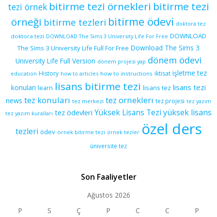
bitirme tezi örnekleri
bitirme tezi
tezi örnek
bitirme ödevi
örneği
bitirme tezleri
doktora tez
DOWNLOAD
doktora tezi
DOWNLOAD The Sims 3 University Life For Free
Download The Sims 3
The Sims 3 University Life Full For Free
dönem ödevi
University Life Full Version
dönem projesi yap
işletme tez
History
iktisat
education
how to articles
how to instructions
lisans bitirme tezi
lisans tezi
konuları
learn
lisans tez
tez konuları
tez orneklerı
news
tez projesi
tez merkezi
tez yazım
yüksek lisans
tez ödevleri
Yüksek Lisans Tezi
tez yazım kuralları
özel ders
tezleri
ödev
örnek bitirme tezi
örnek tezler
üniversite tez
Son Faaliyetler
Ağustos 2026
P
S
Ç
P
C
C
P