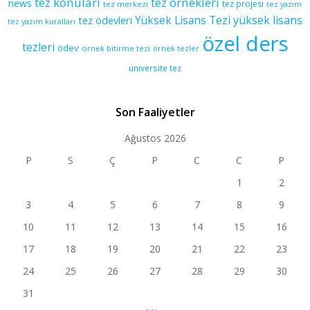
tez konuları
tez orneklerı
news
tez projesi
tez merkezi
tez yazım
yüksek lisans
tez ödevleri
Yüksek Lisans Tezi
tez yazım kuralları
özel ders
tezleri
ödev
örnek bitirme tezi
örnek tezler
üniversite tez
Son Faaliyetler
Ağustos 2026
P
S
Ç
P
C
C
P
1
2
3
4
5
6
7
8
9
10
11
12
13
14
15
16
17
18
19
20
21
22
23
24
25
26
27
28
29
30
31