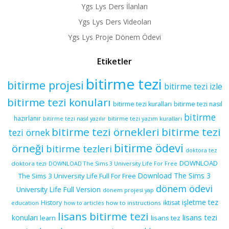
Ygs Lys Ders İlanları
Ygs Lys Ders Videoları
Ygs Lys Proje Dönem Ödevi
Etiketler
bitirme tezi
bitirme projesi
bitirme tezi izle
bitirme tezi konuları
bitirme tezi kuralları
bitirme tezi nasıl
bitirme
hazırlanır
bitirme tezi yazım kuralları
bitirme tezi nasıl yazılır
bitirme tezi örnekleri
bitirme tezi
tezi örnek
bitirme ödevi
örneği
bitirme tezleri
doktora tez
DOWNLOAD
doktora tezi
DOWNLOAD The Sims 3 University Life For Free
Download The Sims 3
The Sims 3 University Life Full For Free
dönem ödevi
University Life Full Version
dönem projesi yap
işletme tez
History
iktisat
education
how to articles
how to instructions
lisans bitirme tezi
lisans tezi
konuları
learn
lisans tez