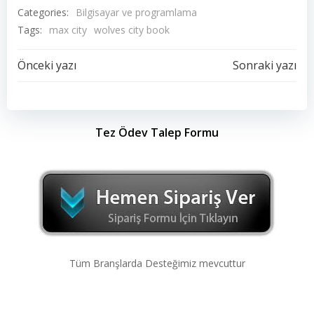
Categories:
Bilgisayar ve programlama
Tags:
max city
wolves city book
Yazı
Yazı
Önceki yazı
Sonraki yazı
dolaşımı
dolaşımı
Tez Ödev Talep Formu
Tüm Branşlarda Desteğimiz mevcuttur