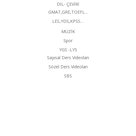
DİL- ÇEVİRİ
GMAT,GRE,TOEFL…
LES,YDS,KPSS…
MÜZİK
Spor
YGS -LYS
Sayısal Ders Videoları
Sözel Ders Videoları
SBS