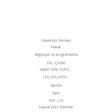
Üniversite Dersleri
Hukuk
Bilgisayar ve programlama
DİL- ÇEVİRİ
GMAT,GRE,TOEFL…
LES,YDS,KPSS…
MÜZİK
Spor
YGS -LYS
Sayısal Ders Videoları