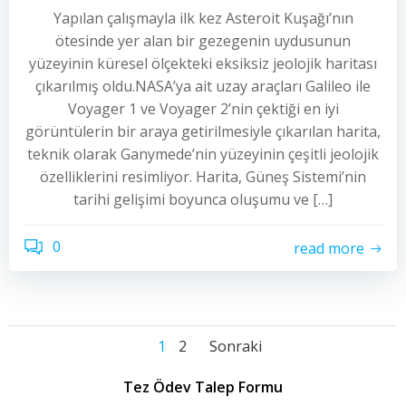
Yapılan çalışmayla ilk kez Asteroit Kuşağı’nın
ötesinde yer alan bir gezegenin uydusunun
yüzeyinin küresel ölçekteki eksiksiz jeolojik haritası
çıkarılmış oldu.NASA’ya ait uzay araçları Galileo ile
Voyager 1 ve Voyager 2’nin çektiği en iyi
görüntülerin bir araya getirilmesiyle çıkarılan harita,
teknik olarak Ganymede’nin yüzeyinin çeşitli jeolojik
özelliklerini resimliyor. Harita, Güneş Sistemi’nin
tarihi gelişimi boyunca oluşumu ve […]
0
read more
Yazı
Yazı
Yazı
Sayfa
Sayfa
1
2
Sonraki
dolaşımı
dolaşımı
dolaşımı
Tez Ödev Talep Formu