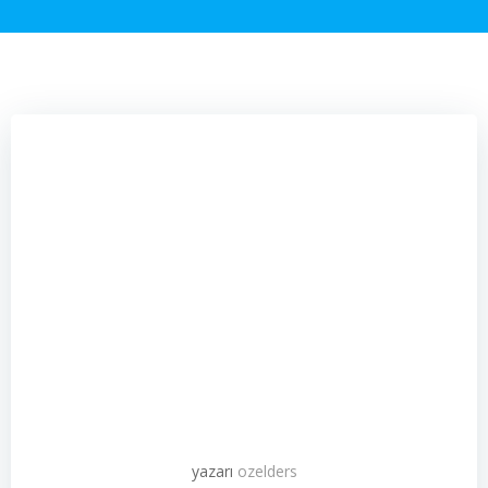
yazarı
ozelders