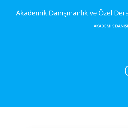
İçeriğe
geç
Akademik Danışmanlık ve Özel Der
AKADEMIK DANIŞ