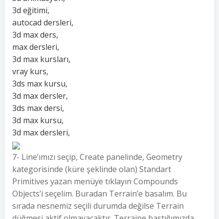
3d eğitimi,
autocad dersleri,
3d max ders,
max dersleri,
3d max kursları,
vray kurs,
3ds max kursu,
3d max dersler,
3ds max dersi,
3d max kursu,
3d max dersleri,
7- Line’ımızı seçip, Create panelinde, Geometry
kategorisinde (küre şeklinde olan) Standart
Primitives yazan menüye tıklayın Compounds
Objects’i seçelim. Buradan Terrain’e basalım. Bu
sırada nesnemiz seçili durumda değilse Terrain
düğmesi aktif olmayacaktır. Terraine bastığımızda