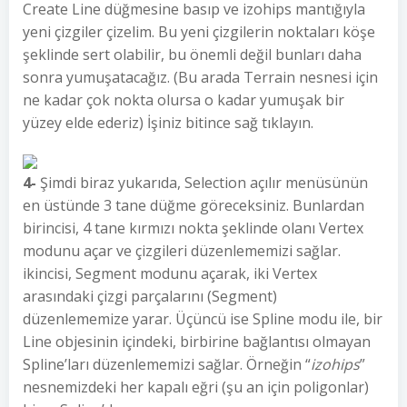
Create Line düğmesine basıp ve izohips mantığıyla
yeni çizgiler çizelim. Bu yeni çizgilerin noktaları köşe
şeklinde sert olabilir, bu önemli değil bunları daha
sonra yumuşatacağız. (Bu arada Terrain nesnesi için
ne kadar çok nokta olursa o kadar yumuşak bir
yüzey elde ederiz) İşiniz bitince sağ tıklayın.
4-
Şimdi biraz yukarıda, Selection açılır menüsünün
en üstünde 3 tane düğme göreceksiniz. Bunlardan
birincisi, 4 tane kırmızı nokta şeklinde olanı Vertex
modunu açar ve çizgileri düzenlememizi sağlar.
ikincisi, Segment modunu açarak, iki Vertex
arasındaki çizgi parçalarını (Segment)
düzenlememize yarar. Üçüncü ise Spline modu ile, bir
Line objesinin içindeki, birbirine bağlantısı olmayan
Spline’ları düzenlememizi sağlar. Örneğin “
izohips
”
nesnemizdeki her kapalı eğri (şu an için poligonlar)