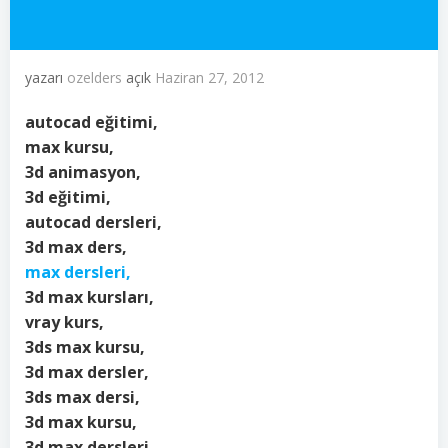
yazarı
ozelders
açık
Haziran 27, 2012
autocad eğitimi,
max kursu,
3d animasyon,
3d eğitimi,
autocad dersleri,
3d max ders,
max dersleri,
3d max kursları,
vray kurs,
3ds max kursu,
3d max dersler,
3ds max dersi,
3d max kursu,
3d max dersleri,