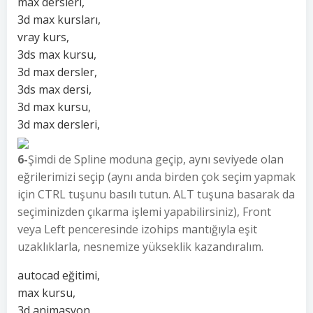
max dersleri,
3d max kursları,
vray kurs,
3ds max kursu,
3d max dersler,
3ds max dersi,
3d max kursu,
3d max dersleri,
6-
Şimdi de Spline moduna geçip, aynı seviyede olan
eğrilerimizi seçip (aynı anda birden çok seçim yapmak
için CTRL tuşunu basılı tutun. ALT tuşuna basarak da
seçiminizden çıkarma işlemi yapabilirsiniz), Front
veya Left penceresinde izohips mantığıyla eşit
uzaklıklarla, nesnemize yükseklik kazandıralım.
autocad eğitimi,
max kursu,
3d animasyon,