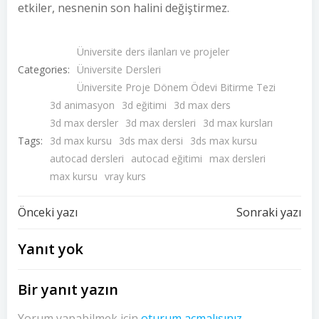
etkiler, nesnenin son halini değiştirmez.
Üniversite ders ilanları ve projeler
Categories:
Üniversite Dersleri
Üniversite Proje Dönem Ödevi Bitirme Tezi
3d animasyon
3d eğitimi
3d max ders
3d max dersler
3d max dersleri
3d max kursları
Tags:
3d max kursu
3ds max dersi
3ds max kursu
autocad dersleri
autocad eğitimi
max dersleri
max kursu
vray kurs
Yazı
Yazı
Önceki yazı
Sonraki yazı
dolaşımı
dolaşımı
Yanıt yok
Bir yanıt yazın
Yorum yapabilmek için
oturum açmalısınız
.