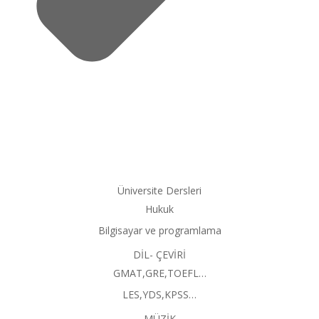
Üniversite Dersleri
Hukuk
Bilgisayar ve programlama
DİL- ÇEVİRİ
GMAT,GRE,TOEFL…
LES,YDS,KPSS…
MÜZİK