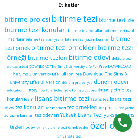
Etiketler
bitirme tezi
bitirme projesi
bitirme tezi izle
bitirme tezi konuları
bitirme tezi kuralları
bitirme tezi nasıl
bitirme
hazırlanır
bitirme tezi yazım kuralları
bitirme tezi nasıl yazılır
bitirme tezi örnekleri
bitirme tezi
tezi örnek
bitirme ödevi
örneği
bitirme tezleri
doktora tez
DOWNLOAD
doktora tezi
DOWNLOAD The Sims 3 University Life For Free
Download The Sims 3
The Sims 3 University Life Full For Free
dönem ödevi
University Life Full Version
dönem projesi yap
işletme tez
History
iktisat
education
how to articles
how to instructions
lisans bitirme tezi
lisans tezi
konuları
learn
lisans tez
tez konuları
tez orneklerı
news
tez projesi
tez merkezi
tez yazım
yüksek lisans
tez ödevleri
Yüksek Lisans Tezi
tez yazım kuralları
özel ders
tezleri
ödev
örnek bitirme tezi
örnek tezler
üniversite tez