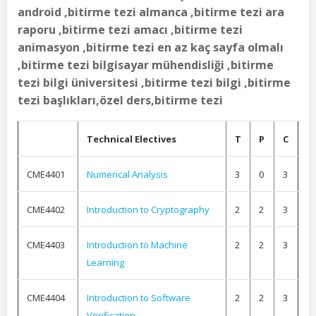
android ,bitirme tezi almanca ,bitirme tezi ara
raporu ,bitirme tezi amacı ,bitirme tezi
animasyon ,bitirme tezi en az kaç sayfa olmalı
,bitirme tezi bilgisayar mühendisliği ,bitirme
tezi bilgi üniversitesi ,bitirme tezi bilgi ,bitirme
tezi başlıkları,özel ders,bitirme tezi
Technical Electives
T
P
C
CME4401
Numerical Analysis
3
0
3
CME4402
Introduction to Cryptography
2
2
3
CME4403
Introduction to Machine
2
2
3
Learning
CME4404
Introduction to Software
2
2
3
Verification