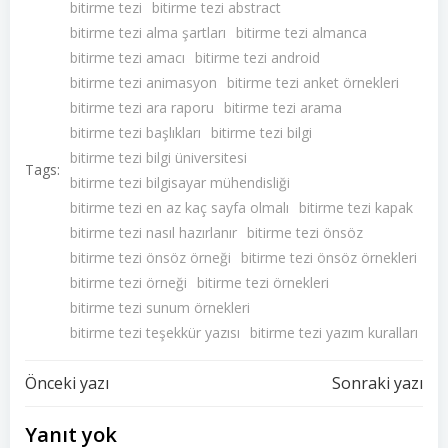
bitirme tezi
bitirme tezi abstract
bitirme tezi alma şartları
bitirme tezi almanca
bitirme tezi amacı
bitirme tezi android
bitirme tezi animasyon
bitirme tezi anket örnekleri
bitirme tezi ara raporu
bitirme tezi arama
bitirme tezi başlıkları
bitirme tezi bilgi
bitirme tezi bilgi üniversitesi
Tags:
bitirme tezi bilgisayar mühendisliği
bitirme tezi en az kaç sayfa olmalı
bitirme tezi kapak
bitirme tezi nasıl hazırlanır
bitirme tezi önsöz
bitirme tezi önsöz örneği
bitirme tezi önsöz örnekleri
bitirme tezi örneği
bitirme tezi örnekleri
bitirme tezi sunum örnekleri
bitirme tezi teşekkür yazısı
bitirme tezi yazım kuralları
Yazı
Yazı
Önceki yazı
Sonraki yazı
dolaşımı
dolaşımı
Yanıt yok