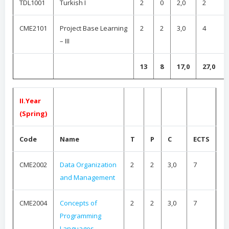
TDL1001
Turkish I
2
0
2,0
2
CME2101
Project Base Learning
2
2
3,0
4
– III
13
8
17,0
27,0
II.Year
(Spring)
Code
Name
T
P
C
ECTS
CME2002
Data Organization
2
2
3,0
7
and Management
CME2004
Concepts of
2
2
3,0
7
Programming
Languages