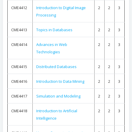
CME4412
Introduction to Digital Image
2
2
3
Processing
CME4413
Topics in Databases
2
2
3
CME4414
Advances in Web
2
2
3
Technologies
CME4415
Distributed Databases
2
2
3
CME4416
Introduction to Data Mining
2
2
3
CME4417
Simulation and Modeling
2
2
3
CME4418
Introduction to Artificial
2
2
3
Intelligence