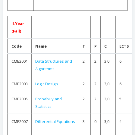
II.Year
(Fall)
Code
Name
T
P
C
ECTS
CME2001
Data Structures and
2
2
3,0
6
Algorithms
CME2003
Logic Design
2
2
3,0
6
CME2005
Probabiliy and
2
2
3,0
5
Statistics
CME2007
Differential Equations
3
0
3,0
4