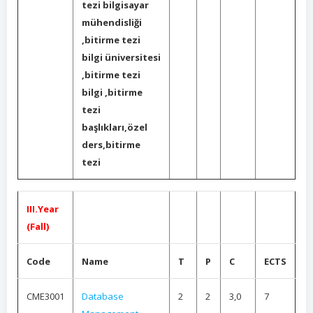
tezi bilgisayar
mühendisliği
,bitirme tezi
bilgi üniversitesi
,bitirme tezi
bilgi ,bitirme
tezi
başlıkları,özel
ders,bitirme
tezi
III.Year
(Fall)
Code
Name
T
P
C
ECTS
CME3001
Database
2
2
3,0
7