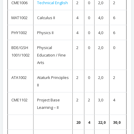
CME1006
Technical English
2
0
2,0
2
MAT1002
Calculus II
4
0
4,0
6
PHY1002
Physics II
4
0
4,0
6
BDE/GSH
Physical
2
0
2,0
0
1001/1002
Education / Fine
Arts
ATA1002
Ataturk Principles
2
0
2,0
2
II
CME1102
Project Base
2
2
3,0
4
Learning – II
20
4
22,0
30,0