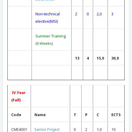
Non-technical
2
0
2,0
3
elective(MSI)
Summer Training
(6 Weeks)
13
4
15,0
30,0
IV.Year
(Fall)
Code
Name
T
P
C
ECTS
CME4001
Senior Project
0
2
1,0
10