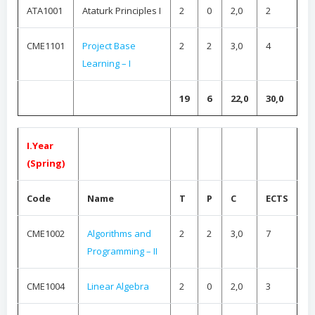
ATA1001
Ataturk Principles I
2
0
2,0
2
CME1101
Project Base
2
2
3,0
4
Learning – I
19
6
22,0
30,0
I.Year
(Spring)
Code
Name
T
P
C
ECTS
CME1002
Algorithms and
2
2
3,0
7
Programming – II
CME1004
Linear Algebra
2
0
2,0
3