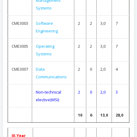
Management
Systems
CME3003
Software
2
2
3,0
7
Engineering
CME3005
Operating
2
2
3,0
7
Systems
CME3007
Data
2
0
2,0
4
Communications
Non-technical
2
0
2,0
3
elective(MSI)
10
6
13,0
28,0
III.Year