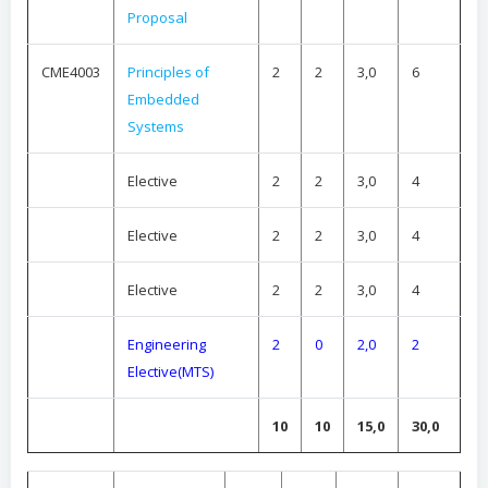
Proposal
CME4003
Principles of
2
2
3,0
6
Embedded
Systems
Elective
2
2
3,0
4
Elective
2
2
3,0
4
Elective
2
2
3,0
4
Engineering
2
0
2,0
2
Elective(MTS)
10
10
15,0
30,0