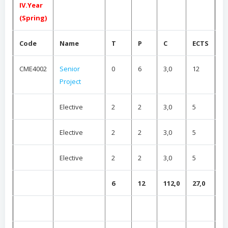
IV.Year
(Spring)
Code
Name
T
P
C
ECTS
CME4002
Senior
0
6
3,0
12
Project
Elective
2
2
3,0
5
Elective
2
2
3,0
5
Elective
2
2
3,0
5
6
12
112,0
27,0