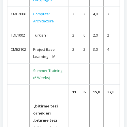
CME2006
Computer
3
2
4,0
7
Architecture
TDL1002
Turkish II
2
0
2,0
2
CME2102
Project Base
2
2
3,0
4
Learning – IV
Summer Training
(6 Weeks)
11
8
15,0
27,0
,bitirme tezi
örnekleri
,bitirme tezi