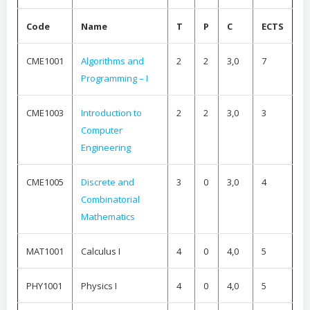
Code
Name
T
P
C
ECTS
CME1001
Algorithms and
2
2
3,0
7
Programming – I
CME1003
Introduction to
2
2
3,0
3
Computer
Engineering
CME1005
Discrete and
3
0
3,0
4
Combinatorial
Mathematics
MAT1001
Calculus I
4
0
4,0
5
PHY1001
Physics I
4
0
4,0
5