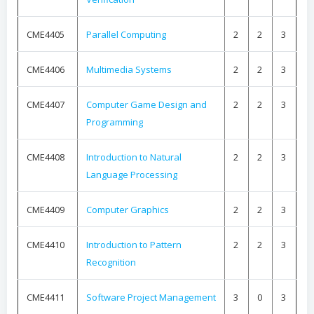
CME4405
Parallel Computing
2
2
3
CME4406
Multimedia Systems
2
2
3
CME4407
Computer Game Design and
2
2
3
Programming
CME4408
Introduction to Natural
2
2
3
Language Processing
CME4409
Computer Graphics
2
2
3
CME4410
Introduction to Pattern
2
2
3
Recognition
CME4411
Software Project Management
3
0
3