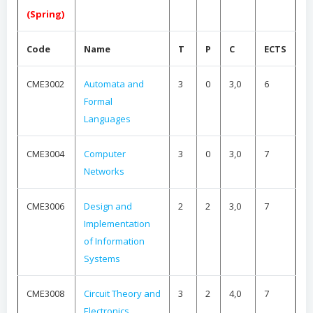
(Spring)
Code
Name
T
P
C
ECTS
CME3002
Automata and
3
0
3,0
6
Formal
Languages
CME3004
Computer
3
0
3,0
7
Networks
CME3006
Design and
2
2
3,0
7
Implementation
of Information
Systems
CME3008
Circuit Theory and
3
2
4,0
7
Electronics