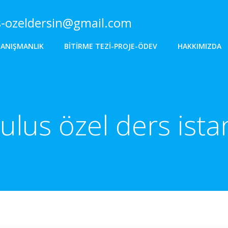
s-ozeldersin@gmail.com
DANIŞMANLIK
BITIRME TEZI-PROJE-ÖDEV
HAKKIMIZDA
culus özel ders ista