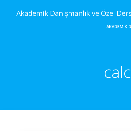
İçeriğe
geç
Akademik Danışmanlık ve Özel Der
AKADEMIK 
cal