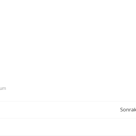
rum
Yazı
Sonrak
dolaşımı