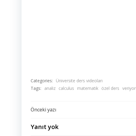
Categories:
Üniversite ders videoları
Tags:
analiz
calculus
matematik
özel ders
veriyo
Yazı
Önceki yazı
dolaşımı
Yanıt yok