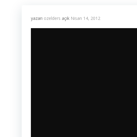
yazarı
ozelders
açık
Nisan 14, 2012