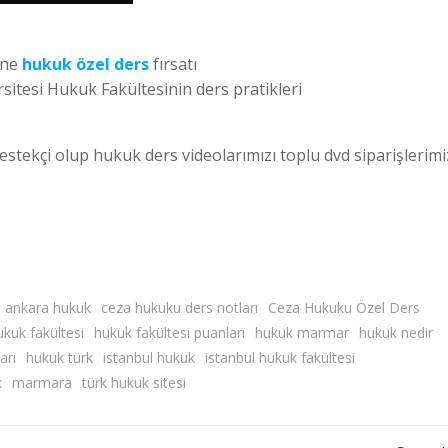
ine
hukuk özel ders
fırsatı
sitesi Hukuk Fakültesinin ders pratikleri
estekçi olup hukuk ders videolarımızı toplu dvd siparişlerim
ankara hukuk
ceza hukuku ders notları
Ceza Hukuku Özel Ders
ukuk fakültesi
hukuk fakültesi puanları
hukuk marmar
hukuk nedir
arı
hukuk türk
istanbul hukuk
istanbul hukuk fakültesi
k
marmara
türk hukuk sitesi