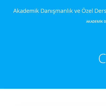
İçeriğe
geç
Akademik Danışmanlık ve Özel Der
AKADEMIK 
C