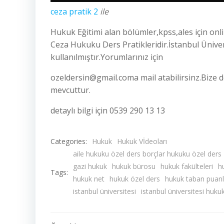
ceza pratik 2
ile
Hukuk Eğitimi alan bölümler,kpss,ales için onl
Ceza Hukuku Ders Pratikleridir.İstanbul Üniver
kullanılmıştır.Yorumlarınız için
ozeldersin@gmail.coma mail atabilirsinz.Bize d
mevcuttur.
detaylı bilgi için 0539 290 13 13
Categories:
Hukuk
Hukuk Vİdeoları
aile hukuku özel ders borçlar hukuku özel ders
gazi hukuk
hukuk bürosu
hukuk fakülteleri
h
Tags:
hukuk net
hukuk özel ders
hukuk taban puanl
istanbul üniversitesi
istanbul üniversitesi huku