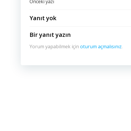
Yazı
Önceki yazı
dolaşımı
Yanıt yok
Bir yanıt yazın
Yorum yapabilmek için
oturum açmalısınız
.