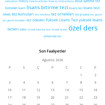
işletme tez
History
iktisat
education
how to articles
how to instructions
lisans bitirme tezi
lisans tezi
konuları
learn
lisans tez
tez konuları
tez orneklerı
news
tez projesi
tez merkezi
tez yazım
yüksek lisans
tez ödevleri
Yüksek Lisans Tezi
tez yazım kuralları
özel ders
tezleri
ödev
örnek bitirme tezi
örnek tezler
üniversite tez
Son Faaliyetler
Ağustos 2026
P
S
Ç
P
C
C
P
1
2
3
4
5
6
7
8
9
10
11
12
13
14
15
16
17
18
19
20
21
22
23
24
25
26
27
28
29
30