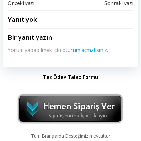
Yazı
Yazı
Önceki yazı
Sonraki yazı
dolaşımı
dolaşımı
Yanıt yok
Bir yanıt yazın
Yorum yapabilmek için
oturum açmalısınız
.
Tez Ödev Talep Formu
Tüm Branşlarda Desteğimiz mevcuttur