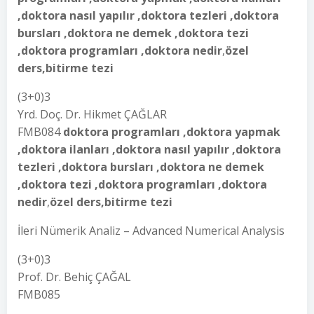
,doktora nasıl yapılır ,doktora tezleri ,doktora
bursları ,doktora ne demek ,doktora tezi
,doktora programları ,doktora nedir
,
özel
ders,bitirme tezi
(3+0)3
Yrd. Doç. Dr. Hikmet ÇAĞLAR
FMB084
doktora programları ,doktora yapmak
,doktora ilanları ,doktora nasıl yapılır ,doktora
tezleri ,doktora bursları ,doktora ne demek
,doktora tezi ,doktora programları ,doktora
nedir
,
özel ders,bitirme tezi
İleri Nümerik Analiz – Advanced Numerical Analysis
(3+0)3
Prof. Dr. Behiç ÇAĞAL
FMB085