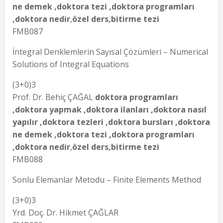
ne demek ,doktora tezi ,doktora programları
,doktora nedir
,
özel ders,bitirme tezi
FMB087
İntegral Denklemlerin Sayısal Çözümleri – Numerical
Solutions of Integral Equations
(3+0)3
Prof. Dr. Behiç ÇAĞAL
doktora programları
,doktora yapmak ,doktora ilanları ,doktora nasıl
yapılır ,doktora tezleri ,doktora bursları ,doktora
ne demek ,doktora tezi ,doktora programları
,doktora nedir
,
özel ders,bitirme tezi
FMB088
Sonlu Elemanlar Metodu – Finite Elements Method
(3+0)3
Yrd. Doç. Dr. Hikmet ÇAĞLAR