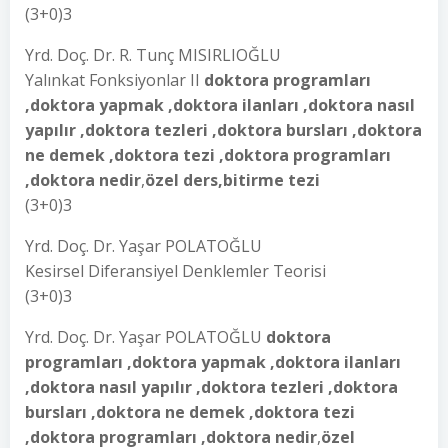
(3+0)3
Yrd. Doç. Dr. R. Tunç MISIRLIOĞLU
Yalınkat Fonksiyonlar II
doktora programları
,doktora yapmak ,doktora ilanları ,doktora nasıl
yapılır ,doktora tezleri ,doktora bursları ,doktora
ne demek ,doktora tezi ,doktora programları
,doktora nedir
,
özel ders,bitirme tezi
(3+0)3
Yrd. Doç. Dr. Yaşar POLATOĞLU
Kesirsel Diferansiyel Denklemler Teorisi
(3+0)3
Yrd. Doç. Dr. Yaşar POLATOĞLU
doktora
programları ,doktora yapmak ,doktora ilanları
,doktora nasıl yapılır ,doktora tezleri ,doktora
bursları ,doktora ne demek ,doktora tezi
,doktora programları ,doktora nedir
,
özel