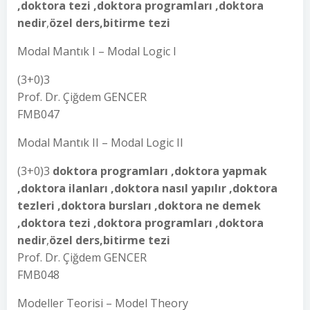
,doktora tezi ,doktora programları ,doktora
nedir
,
özel ders,bitirme tezi
Modal Mantık I – Modal Logic I
(3+0)3
Prof. Dr. Çiğdem GENCER
FMB047
Modal Mantık II – Modal Logic II
(3+0)3
doktora programları ,doktora yapmak
,doktora ilanları ,doktora nasıl yapılır ,doktora
tezleri ,doktora bursları ,doktora ne demek
,doktora tezi ,doktora programları ,doktora
nedir
,
özel ders,bitirme tezi
Prof. Dr. Çiğdem GENCER
FMB048
Modeller Teorisi – Model Theory