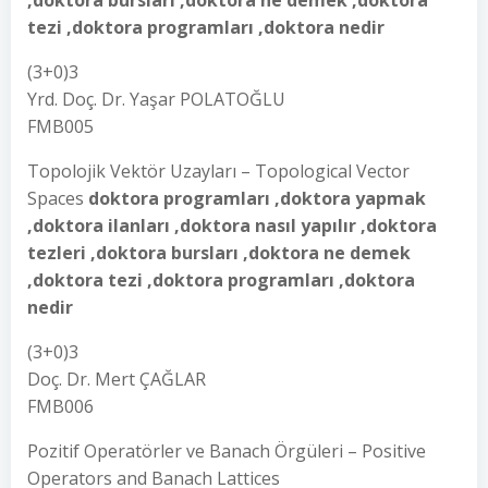
,doktora bursları ,doktora ne demek ,doktora
tezi ,doktora programları ,doktora nedir
(3+0)3
Yrd. Doç. Dr. Yaşar POLATOĞLU
FMB005
Topolojik Vektör Uzayları – Topological Vector
Spaces
doktora programları ,doktora yapmak
,doktora ilanları ,doktora nasıl yapılır ,doktora
tezleri ,doktora bursları ,doktora ne demek
,doktora tezi ,doktora programları ,doktora
nedir
(3+0)3
Doç. Dr. Mert ÇAĞLAR
FMB006
Pozitif Operatörler ve Banach Örgüleri – Positive
Operators and Banach Lattices