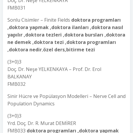
Doç. Dr. Neşe YELKENKAYA
FMB031
Sonlu Cisimler – Finite Fields
doktora programları
,doktora yapmak ,doktora ilanları ,doktora nasıl
yapılır ,doktora tezleri ,doktora bursları ,doktora
ne demek ,doktora tezi ,doktora programları
,doktora nedir
,
özel ders,bitirme tezi
(3+0)3
Doç. Dr. Neşe YELKENKAYA – Prof. Dr. Erol
BALKANAY
FMB032
Sinir Hücre ve Popülasyon Modelleri – Nerve Cell and
Population Dynamics
(3+0)3
Yrd. Doç. Dr. R. Murat DEMİRER
FMB033
doktora programları ,doktora yapmak