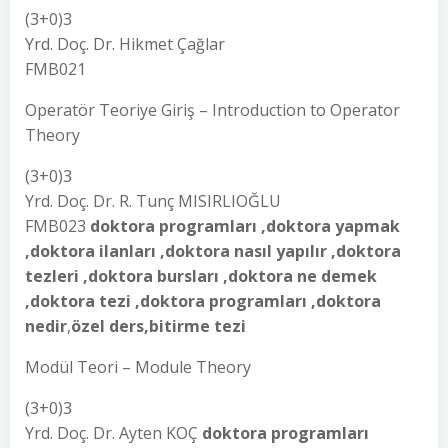
(3+0)3
Yrd. Doç. Dr. Hikmet Çağlar
FMB021
Operatör Teoriye Giriş – Introduction to Operator
Theory
(3+0)3
Yrd. Doç. Dr. R. Tunç MISIRLIOĞLU
FMB023
doktora programları ,doktora yapmak
,doktora ilanları ,doktora nasıl yapılır ,doktora
tezleri ,doktora bursları ,doktora ne demek
,doktora tezi ,doktora programları ,doktora
nedir
,
özel ders,bitirme tezi
Modül Teori – Module Theory
(3+0)3
Yrd. Doç. Dr. Ayten KOÇ
doktora programları