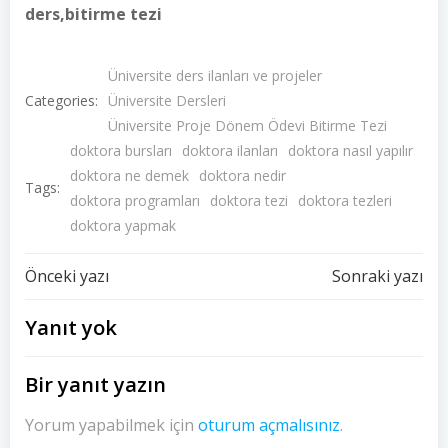
ders,bitirme tezi
Üniversite ders ilanları ve projeler
Categories:
Üniversite Dersleri
Üniversite Proje Dönem Ödevi Bitirme Tezi
doktora bursları
doktora ilanları
doktora nasıl yapılır
doktora ne demek
doktora nedir
Tags:
doktora programları
doktora tezi
doktora tezleri
doktora yapmak
Yazı
Yazı
Önceki yazı
Sonraki yazı
dolaşımı
dolaşımı
Yanıt yok
Bir yanıt yazın
Yorum yapabilmek için
oturum açmalısınız
.