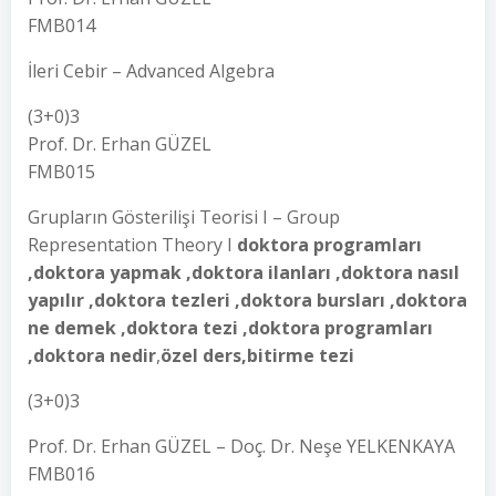
FMB014
İleri Cebir – Advanced Algebra
(3+0)3
Prof. Dr. Erhan GÜZEL
FMB015
Grupların Gösterilişi Teorisi I – Group
Representation Theory I
doktora programları
,doktora yapmak ,doktora ilanları ,doktora nasıl
yapılır ,doktora tezleri ,doktora bursları ,doktora
ne demek ,doktora tezi ,doktora programları
,doktora nedir
,
özel ders,bitirme tezi
(3+0)3
Prof. Dr. Erhan GÜZEL – Doç. Dr. Neşe YELKENKAYA
FMB016