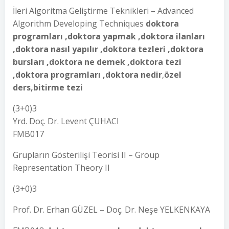
İleri Algoritma Geliştirme Teknikleri – Advanced
Algorithm Developing Techniques
doktora
programları ,doktora yapmak ,doktora ilanları
,doktora nasıl yapılır ,doktora tezleri ,doktora
bursları ,doktora ne demek ,doktora tezi
,doktora programları ,doktora nedir
,
özel
ders,bitirme tezi
(3+0)3
Yrd. Doç. Dr. Levent ÇUHACI
FMB017
Grupların Gösterilişi Teorisi II – Group
Representation Theory II
(3+0)3
Prof. Dr. Erhan GÜZEL – Doç. Dr. Neşe YELKENKAYA