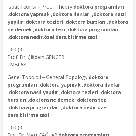
İspat Teorisi – Proof Theory
doktora programları
,doktora yapmak ,doktora ilanları ,doktora nasıl
yapılır ,doktora tezleri ,doktora bursları ,doktora
ne demek ,doktora tezi ,doktora programları
,doktora nedir
,
özel ders,bitirme tezi
(3+0)3
Prof. Dr. Çiğdem GENCER
FMB068
Genel Topoloji – General Topology
doktora
programları ,doktora yapmak ,doktora ilanları
,doktora nasıl yapılır ,doktora tezleri ,doktora
bursları ,doktora ne demek ,doktora tezi
,doktora programları ,doktora nedir
,
özel
ders,bitirme tezi
(3+0)3
Doç. Dr. Mert ÇAĞLAR
doktora programları