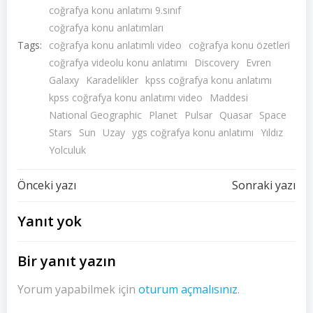
coğrafya konu anlatımı 9.sınıf
coğrafya konu anlatımları
Tags:
coğrafya konu anlatımlı video
coğrafya konu özetleri
coğrafya videolu konu anlatımı
Discovery
Evren
Galaxy
Karadelikler
kpss coğrafya konu anlatımı
kpss coğrafya konu anlatımı video
Maddesi
National Geographic
Planet
Pulsar
Quasar
Space
Stars
Sun
Uzay
ygs coğrafya konu anlatımı
Yıldız
Yolculuk
Yazı
Yazı
Önceki yazı
Sonraki yazı
dolaşımı
dolaşımı
Yanıt yok
Bir yanıt yazın
Yorum yapabilmek için
oturum açmalısınız
.