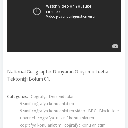
National Geographic Dünyanın Oluşumu Levha
Tektoniği Bölüm 01,
Categories:
Coğrafya Ders Videoları
9.sınıf coğrafya konu anlatımı
9.sınıf coğrafya konu anlatımı video
BBC
Black Hole
Channel
coğrafya 10.sınıf konu anlatımı
coğrafya konu anlatım
coğrafya konu anlatımı