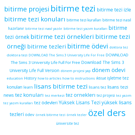
bitirme tezi
bitirme projesi
bitirme tezi izle
bitirme tezi konuları
bitirme tezi kuralları
bitirme tezi nasıl
bitirme
hazırlanır
bitirme tezi yazım kuralları
bitirme tezi nasıl yazılır
bitirme tezi örnekleri
bitirme tezi
tezi örnek
bitirme ödevi
örneği
bitirme tezleri
doktora tez
DOWNLOAD
doktora tezi
DOWNLOAD The Sims 3 University Life For Free
Download The Sims 3
The Sims 3 University Life Full For Free
dönem ödevi
University Life Full Version
dönem projesi yap
işletme tez
History
iktisat
education
how to articles
how to instructions
lisans bitirme tezi
lisans tezi
konuları
learn
lisans tez
tez konuları
tez orneklerı
news
tez projesi
tez merkezi
tez yazım
yüksek lisans
tez ödevleri
Yüksek Lisans Tezi
tez yazım kuralları
özel ders
tezleri
ödev
örnek bitirme tezi
örnek tezler
üniversite tez