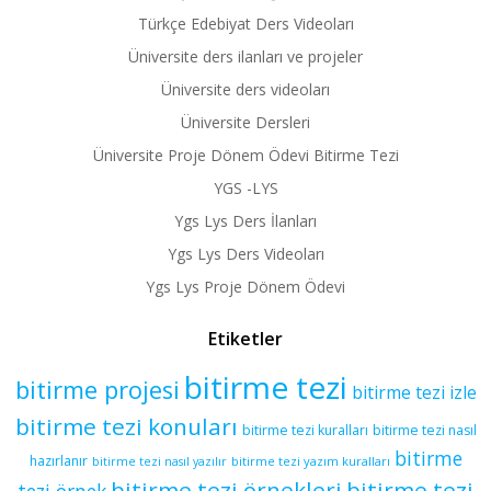
Türkçe Edebiyat Ders Videoları
Üniversite ders ilanları ve projeler
Üniversite ders videoları
Üniversite Dersleri
Üniversite Proje Dönem Ödevi Bitirme Tezi
YGS -LYS
Ygs Lys Ders İlanları
Ygs Lys Ders Videoları
Ygs Lys Proje Dönem Ödevi
Etiketler
bitirme tezi
bitirme projesi
bitirme tezi izle
bitirme tezi konuları
bitirme tezi kuralları
bitirme tezi nasıl
bitirme
hazırlanır
bitirme tezi yazım kuralları
bitirme tezi nasıl yazılır
bitirme tezi örnekleri
bitirme tezi
tezi örnek