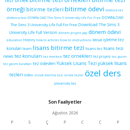
bitirme ödevi
örneği
bitirme tezleri
doktora tez
DOWNLOAD
doktora tezi
DOWNLOAD The Sims 3 University Life For Free
Download The Sims 3
The Sims 3 University Life Full For Free
dönem ödevi
University Life Full Version
dönem projesi yap
işletme tez
History
iktisat
education
how to articles
how to instructions
lisans bitirme tezi
lisans tezi
konuları
learn
lisans tez
tez konuları
tez orneklerı
news
tez projesi
tez merkezi
tez yazım
yüksek lisans
tez ödevleri
Yüksek Lisans Tezi
tez yazım kuralları
özel ders
tezleri
ödev
örnek bitirme tezi
örnek tezler
üniversite tez
Son Faaliyetler
Ağustos 2026
P
S
Ç
P
C
C
P