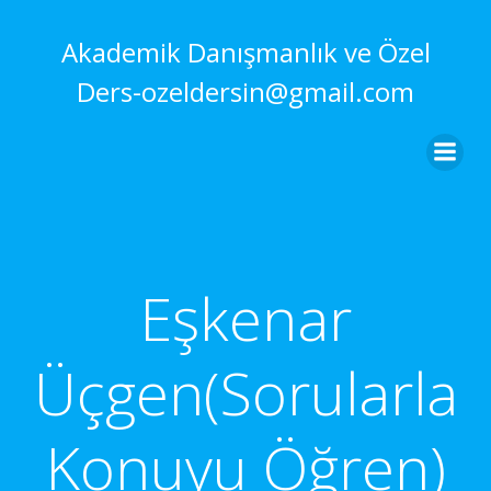
İçeriğe
geç
Akademik Danışmanlık ve Özel
Ders-ozeldersin@gmail.com
Eşkenar
Üçgen(Sorularla
Konuyu Öğren)