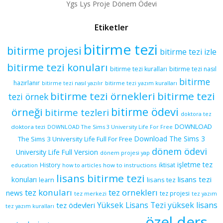
Ygs Lys Proje Dönem Ödevi
Etiketler
bitirme tezi
bitirme projesi
bitirme tezi izle
bitirme tezi konuları
bitirme tezi kuralları
bitirme tezi nasıl
bitirme
hazırlanır
bitirme tezi yazım kuralları
bitirme tezi nasıl yazılır
bitirme tezi örnekleri
bitirme tezi
tezi örnek
bitirme ödevi
örneği
bitirme tezleri
doktora tez
DOWNLOAD
doktora tezi
DOWNLOAD The Sims 3 University Life For Free
Download The Sims 3
The Sims 3 University Life Full For Free
dönem ödevi
University Life Full Version
dönem projesi yap
işletme tez
History
iktisat
education
how to articles
how to instructions
lisans bitirme tezi
lisans tezi
konuları
learn
lisans tez
tez konuları
tez orneklerı
news
tez projesi
tez merkezi
tez yazım
yüksek lisans
tez ödevleri
Yüksek Lisans Tezi
tez yazım kuralları
özel ders