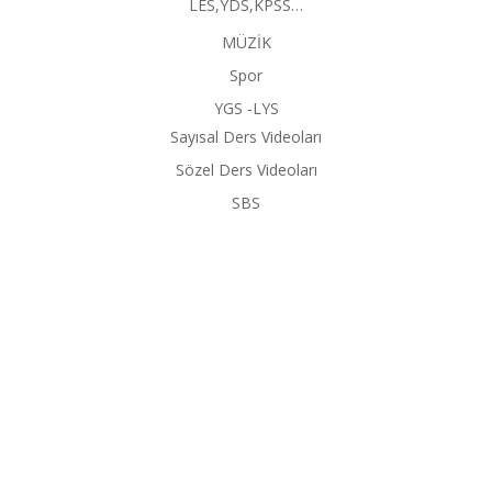
LES,YDS,KPSS…
MÜZİK
Spor
YGS -LYS
Sayısal Ders Videoları
Sözel Ders Videoları
SBS