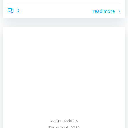
0
read more
yazarı
ozelders
Temmuz 6, 2012