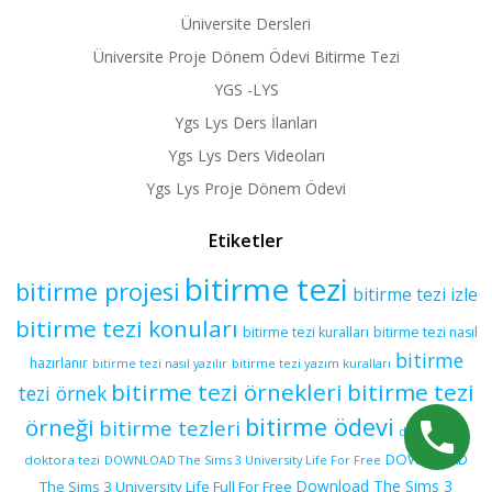
Üniversite Dersleri
Üniversite Proje Dönem Ödevi Bitirme Tezi
YGS -LYS
Ygs Lys Ders İlanları
Ygs Lys Ders Videoları
Ygs Lys Proje Dönem Ödevi
Etiketler
bitirme tezi
bitirme projesi
bitirme tezi izle
bitirme tezi konuları
bitirme tezi kuralları
bitirme tezi nasıl
bitirme
hazırlanır
bitirme tezi yazım kuralları
bitirme tezi nasıl yazılır
bitirme tezi örnekleri
bitirme tezi
tezi örnek
bitirme ödevi
örneği
bitirme tezleri
doktora tez
DOWNLOAD
doktora tezi
DOWNLOAD The Sims 3 University Life For Free
Download The Sims 3
The Sims 3 University Life Full For Free