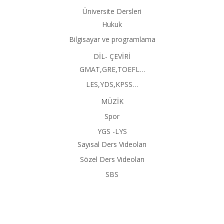
Üniversite Dersleri
Hukuk
Bilgisayar ve programlama
DİL- ÇEVİRİ
GMAT,GRE,TOEFL…
LES,YDS,KPSS…
MÜZİK
Spor
YGS -LYS
Sayısal Ders Videoları
Sözel Ders Videoları
SBS