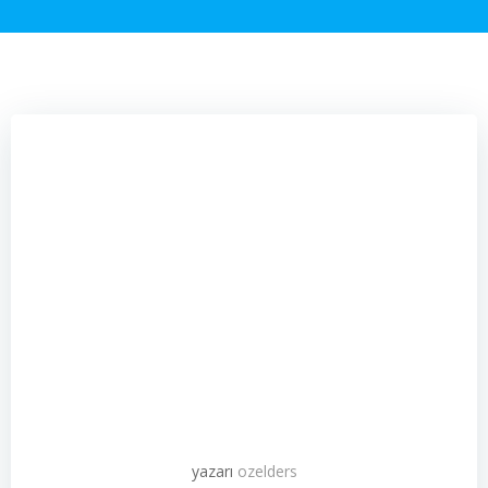
yazarı
ozelders