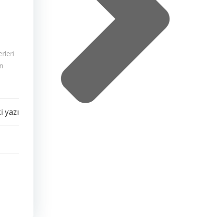
rleri
an
i yazı