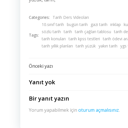
Categories:
Tarih Ders Videoları
10.sınıf tarih
bugün tarih
gazi tarih
inklap
ku
sözlü tarih
tarih
tarih çağları tablosu
tarih de
Tags:
tarih konuları
tarih kpss testleri
tarih ödevi ar
tarih yıllık planları
tarih yüzük
yakın tarih
ygs 
Yazı
Önceki yazı
dolaşımı
Yanıt yok
Bir yanıt yazın
Yorum yapabilmek için
oturum açmalısınız
.