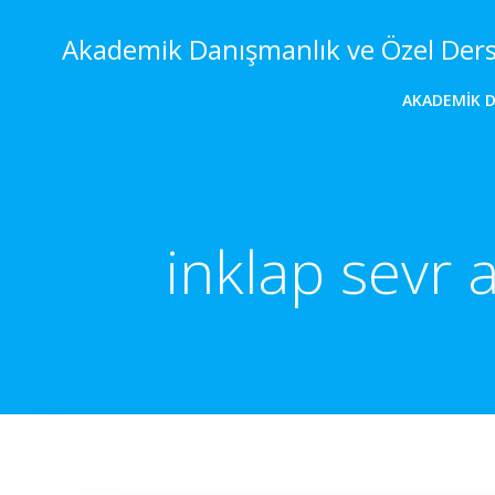
İçeriğe
geç
Akademik Danışmanlık ve Özel Der
AKADEMIK 
inklap sevr 