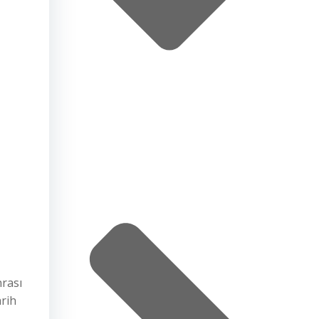
nrası
arih