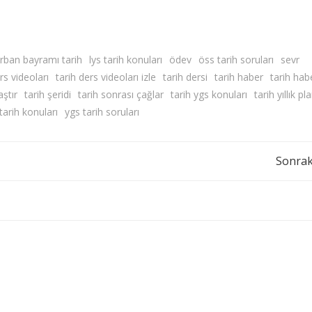
rban bayramı tarih
lys tarih konuları
ödev
öss tarih soruları
sevr
rs videoları
tarih ders videoları izle
tarih dersi
tarih haber
tarih habe
aştır
tarih şeridi
tarih sonrası çağlar
tarih ygs konuları
tarih yıllık pl
tarih konuları
ygs tarih soruları
Yazı
Sonrak
dolaşımı