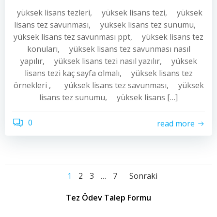
yüksek lisans tezleri, yüksek lisans tezi, yüksek
lisans tez savunması, yüksek lisans tez sunumu,
yüksek lisans tez savunması ppt, yüksek lisans tez
konuları, yüksek lisans tez savunması nasıl
yapılır, yüksek lisans tezi nasıl yazılır, yüksek
lisans tezi kaç sayfa olmalı, yüksek lisans tez
örnekleri , yüksek lisans tez savunması, yüksek
lisans tez sunumu, yüksek lisans […]
0
read more
Yazı
Yazı
Yazı
Sayfa
Sayfa
Sayfa
Sayfa
1
2
3
…
7
Sonraki
dolaşımı
dolaşımı
dolaşımı
Tez Ödev Talep Formu