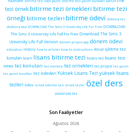
hazırlanır
bitirme tezi yazım kuralları
bitirme tezi nasıl yazılır
bitirme tezi örnekleri
bitirme tezi
tezi örnek
bitirme ödevi
örneği
bitirme tezleri
doktora tez
DOWNLOAD
doktora tezi
DOWNLOAD The Sims 3 University Life For Free
Download The Sims 3
The Sims 3 University Life Full For Free
dönem ödevi
University Life Full Version
dönem projesi yap
işletme tez
History
iktisat
education
how to articles
how to instructions
lisans bitirme tezi
lisans tezi
konuları
learn
lisans tez
tez konuları
tez orneklerı
news
tez projesi
tez merkezi
tez yazım
yüksek lisans
tez ödevleri
Yüksek Lisans Tezi
tez yazım kuralları
özel ders
tezleri
ödev
örnek bitirme tezi
örnek tezler
üniversite tez
Son Faaliyetler
Ağustos 2026