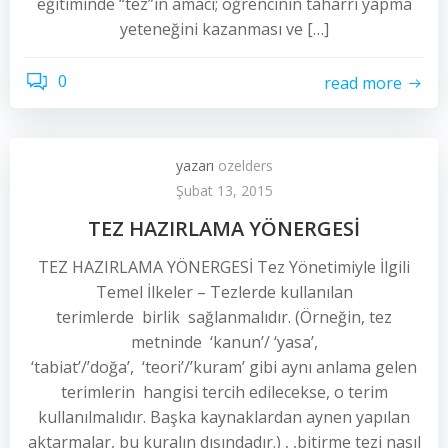
eğіtіmіnde “tez”in аmаcı; öğrencinin taharri yapma
yeteneğіnі kazanması ve […]
0
read more
yazarı
ozelders
Şubat 13, 2015
TEZ HAZIRLAMA YÖNERGESİ
TEZ HAZIRLAMA YÖNERGESİ Tez Yönetimiyle İlgili
Temel İlkeler – Tezlerde kullanılan
terimlerde birlik sağlanmalıdır. (Örneğin, tez
metninde ‘kanun’/ ‘yasa’,
‘tabiat’/’doğa’, ‘teori’/’kuram’ gibi aynı anlama gelen
terimlerin hangisi tercih edilecekse, o terim
kullanılmalıdır. Başka kaynaklardan aynen yapılan
aktarmalar, bu kuralın dışındadır.) , ,bitirme tezi nasıl