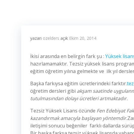
yazarı
ozelders
açık
Ekim 20, 2014
İkisi arasında en belirgin fark şu :
Yüksek lisans
hazırlamamaktır. Tezsiz yüksek lisans programı
eğitim öğretim yılına gelmekte ve ilk yıl dersler
Başka farkıysa eğitim ücretlerindeki farktır.
tez
öğretim dersleri gibi
ak
ş
am saatinde uygulanma
tutulmasından dolayı ücretleri artmaktadır.
Tezsiz Yüksek Lisans özünde
Fen Edebiyat Fak
kazandırmak
amacıyla ba
ş
layan yöntemdir.
Za
iletişimi sonucu beğeniler farklı dallarda sür
Bir başka farksa tezsiz yüksek lisansda yabanc