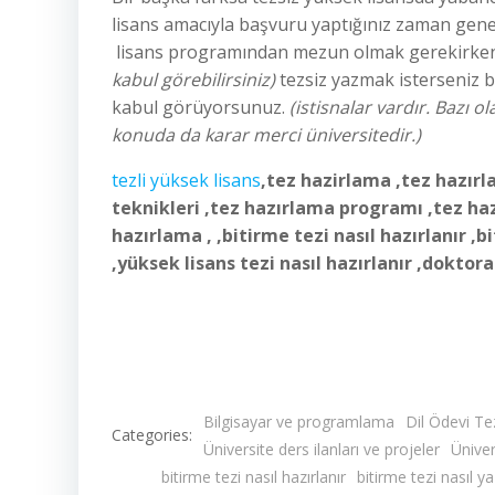
lisans amacıyla başvuru yaptığınız zaman gen
lisans programından mezun olmak gerekirk
kabul
görebilirsiniz)
tezsiz yazmak isterseniz 
kabul görüyorsunuz.
(istisnalar
vardır.
Bazı ol
konuda da
karar merci üniversitedir.)
tezli yüksek lisans
,tez hazirlama ,tez hazırl
teknikleri ,tez hazırlama programı ,tez ha
hazırlama , ,bitirme tezi nasıl hazırlanır ,bi
,yüksek lisans tezi nasıl hazırlanır ,doktora t
Bilgisayar ve programlama
Dil Ödevi Tez
Categories:
Üniversite ders ilanları ve projeler
Üniver
bitirme tezi nasıl hazırlanır
bitirme tezi nasıl yaz