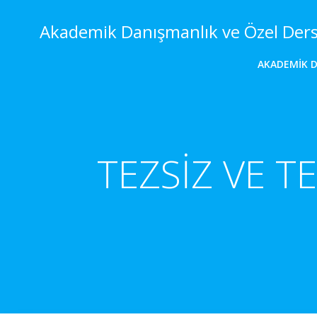
İçeriğe
geç
Akademik Danışmanlık ve Özel Der
AKADEMIK 
TEZSİZ VE T