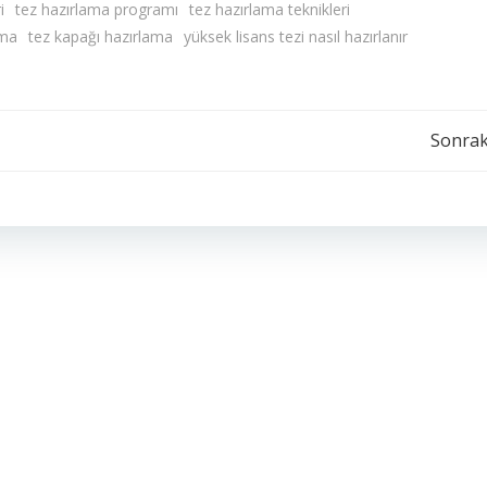
i
tez hazırlama programı
tez hazırlama teknikleri
ama
tez kapağı hazırlama
yüksek lisans tezi nasıl hazırlanır
Yazı
Sonrak
dolaşımı