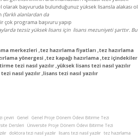
el olarak başvuruda bulunduğunuz yüksek lisansla alakası o
en
(farklı alanlardan da
bir çok programa başvuru yapıp
aylarda tezsiz yüksek lisans için lisans mezuniyeti
ş
arttır. Bu
ama merkezleri ,tez hazırlama fiyatları ,tez hazırlama
zırlama yönergesi ,tez kapağı hazırlama ,tez içindekiler
tirme tezi nasıl yazılır ,yüksek lisans tezi nasıl yazılır
ezi nasıl yazılır ,lisans tezi nasıl yazılır
i çeviri
Genel
Genel Proje Dönem Ödevi Bitirme Tezi
site Dersleri
Üniversite Proje Dönem Ödevi Bitirme Tezi
ılır
doktora tezi nasıl yazılır
lisans tezi nasıl yazılır
tez hazırlama