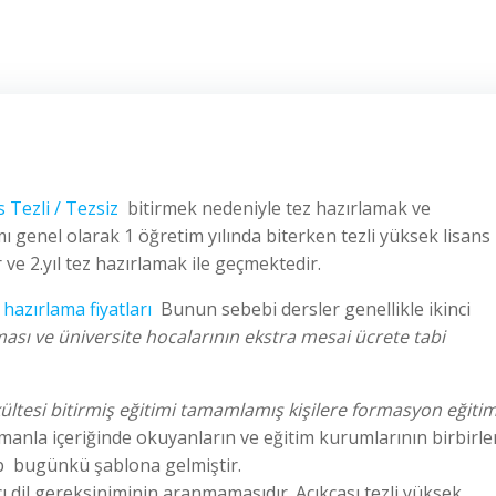
 Tezli / Tezsiz
bitirmek nedeniyle tez hazırlamak ve
 genel olarak 1 öğretim yılında biterken tezli yüksek lisans 
 ve 2.yıl tez hazırlamak ile geçmektedir.
 hazırlama fiyatları
Bunun sebebi dersler genellikle ikinci
sı ve üniversite hocalarının ekstra mesai ücrete tabi
ültesi
bitirmi
ş
e
ğ
itimi tamamlamı
ş
ki
ş
ilere formasyon e
ğ
itim
manla içeriğinde okuyanların ve eğitim kurumlarının birbirler
üp bugünkü şablona gelmiştir.
ı dil gereksiniminin aranmamasıdır. Açıkcası tezli yüksek