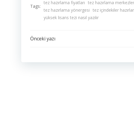
tez hazırlama fiyatları
tez hazırlama merkezler
Tags:
tez hazırlama yönergesi
tez içindekiler hazırl
yüksek lisans tezi nasıl yazılır
Yazı
Önceki yazı
dolaşımı