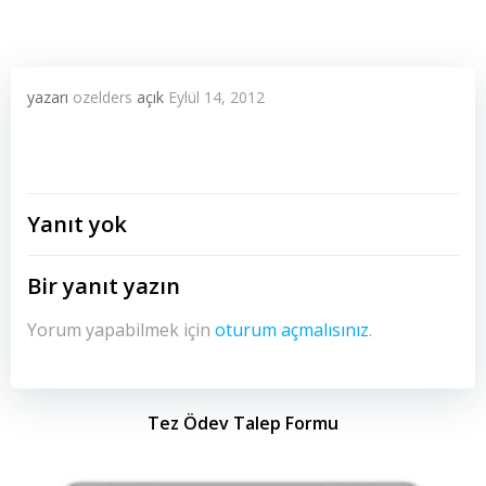
yazarı
ozelders
açık
Eylül 14, 2012
Yanıt yok
Bir yanıt yazın
Yorum yapabilmek için
oturum açmalısınız
.
Tez Ödev Talep Formu