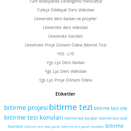
Tüm Branşlarda Desteğimiz mevcuttur
Türkçe Edebiyat Ders Videoları
Üniversite ders ilanları ve projeler
Üniversite ders videoları
Üniversite Dersleri
Üniversite Proje Dönem Ödevi Bitirme Tezi
YGS -LYS
Ygs Lys Ders İlanları
Ygs Lys Ders Videoları
Ygs Lys Proje Dönem Ödevi
Etiketler
bitirme tezi
bitirme projesi
bitirme tezi izle
bitirme tezi konuları
bitirme tezi kuralları
bitirme tezi nasıl
bitirme
hazırlanır
bitirme tezi yazım kuralları
bitirme tezi nasıl yazılır