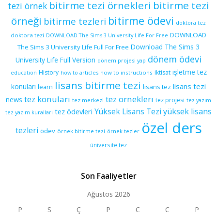
bitirme tezi örnekleri
bitirme tezi
tezi örnek
bitirme ödevi
örneği
bitirme tezleri
doktora tez
DOWNLOAD
doktora tezi
DOWNLOAD The Sims 3 University Life For Free
Download The Sims 3
The Sims 3 University Life Full For Free
dönem ödevi
University Life Full Version
dönem projesi yap
işletme tez
History
iktisat
education
how to articles
how to instructions
lisans bitirme tezi
lisans tezi
konuları
learn
lisans tez
tez konuları
tez orneklerı
news
tez projesi
tez merkezi
tez yazım
yüksek lisans
tez ödevleri
Yüksek Lisans Tezi
tez yazım kuralları
özel ders
tezleri
ödev
örnek bitirme tezi
örnek tezler
üniversite tez
Son Faaliyetler
Ağustos 2026
P
S
Ç
P
C
C
P