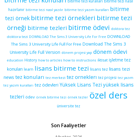
bitirme tezi kuralları
bitirme tezi nasıl
bitirme
hazırlanır
bitirme tezi yazım kuralları
bitirme tezi nasıl yazılır
bitirme tezi örnekleri
bitirme tezi
tezi örnek
bitirme ödevi
örneği
bitirme tezleri
doktora tez
DOWNLOAD
doktora tezi
DOWNLOAD The Sims 3 University Life For Free
Download The Sims 3
The Sims 3 University Life Full For Free
dönem ödevi
University Life Full Version
dönem projesi yap
işletme tez
History
iktisat
education
how to articles
how to instructions
lisans bitirme tezi
lisans tezi
konuları
learn
lisans tez
tez konuları
tez orneklerı
news
tez projesi
tez merkezi
tez yazım
yüksek lisans
tez ödevleri
Yüksek Lisans Tezi
tez yazım kuralları
özel ders
tezleri
ödev
örnek bitirme tezi
örnek tezler
üniversite tez
Son Faaliyetler
Ağustos 2026