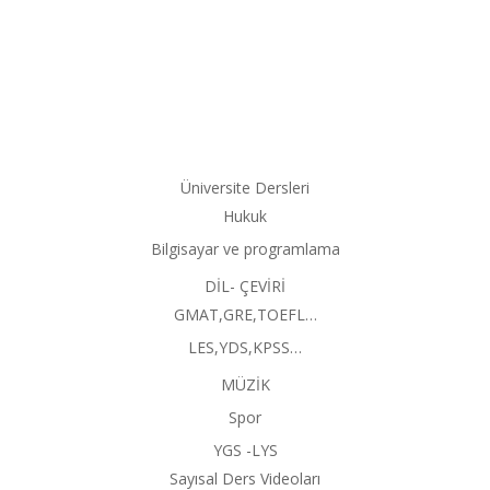
Üniversite Dersleri
Hukuk
Bilgisayar ve programlama
DİL- ÇEVİRİ
GMAT,GRE,TOEFL…
LES,YDS,KPSS…
MÜZİK
Spor
YGS -LYS
Sayısal Ders Videoları