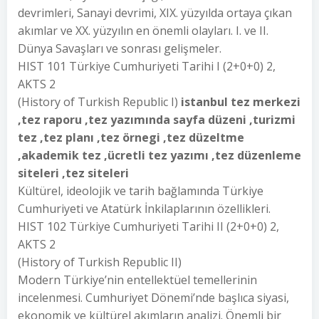
devrimleri, Sanayi devrimi, XIX. yüzyılda ortaya çıkan
akımlar ve XX. yüzyılın en önemli olayları. I. ve II.
Dünya Savaşları ve sonrası gelişmeler.
HIST 101 Türkiye Cumhuriyeti Tarihi I (2+0+0) 2,
AKTS 2
(History of Turkish Republic I)
istanbul tez merkezi
,tez raporu ,tez yazımında sayfa düzeni ,turizmi
tez ,tez planı ,tez örnegi ,tez düzeltme
,akademik tez ,ücretli tez yazımı ,tez düzenleme
siteleri ,tez siteleri
Kültürel, ideolojik ve tarih bağlamında Türkiye
Cumhuriyeti ve Atatürk İnkilaplarının özellikleri.
HIST 102 Türkiye Cumhuriyeti Tarihi II (2+0+0) 2,
AKTS 2
(History of Turkish Republic II)
Modern Türkiye’nin entellektüel temellerinin
incelenmesi. Cumhuriyet Dönemi’nde başlıca siyasi,
ekonomik ve kültürel akımların analizi. Önemli bir