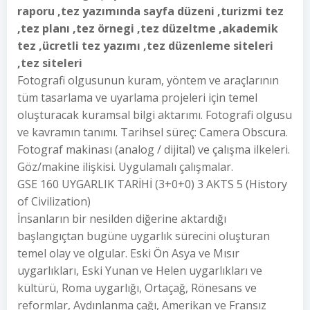
raporu ,tez yazımında sayfa düzeni ,turizmi tez
,tez planı ,tez örnegi ,tez düzeltme ,akademik
tez ,ücretli tez yazımı ,tez düzenleme siteleri
,tez siteleri
Fotografi olgusunun kuram, yöntem ve araçlarının
tüm tasarlama ve uyarlama projeleri için temel
oluşturacak kuramsal bilgi aktarımı. Fotografi olgusu
ve kavramın tanımı. Tarihsel süreç: Camera Obscura.
Fotograf makinası (analog / dijital) ve çalışma ilkeleri.
Göz/makine ilişkisi. Uygulamalı çalışmalar.
GSE 160 UYGARLIK TARİHİ (3+0+0) 3 AKTS 5 (History
of Civilization)
İnsanların bir nesilden diğerine aktardığı
başlangıçtan bugüne uygarlık sürecini oluşturan
temel olay ve olgular. Eski Ön Asya ve Mısır
uygarlıkları, Eski Yunan ve Helen uygarlıkları ve
kültürü, Roma uygarlığı, Ortaçağ, Rönesans ve
reformlar, Aydınlanma çağı, Amerikan ve Fransız