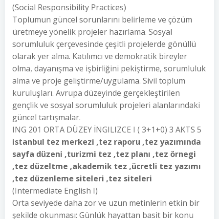
(Social Responsibility Practices)
Toplumun güncel sorunlarını belirleme ve çözüm
üretmeye yönelik projeler hazırlama. Sosyal
sorumluluk çerçevesinde çeşitli projelerde gönüllü
olarak yer alma. Katılımcı ve demokratik bireyler
olma, dayanışma ve işbirliğini pekiştirme, sorumluluk
alma ve proje geliştirme/uygulama. Sivil toplum
kuruluşları. Avrupa düzeyinde gerçekleştirilen
gençlik ve sosyal sorumluluk projeleri alanlarındaki
güncel tartışmalar.
ING 201 ORTA DÜZEY İNGILIZCE I ( 3+1+0) 3 AKTS 5
istanbul tez merkezi ,tez raporu ,tez yazımında
sayfa düzeni ,turizmi tez ,tez planı ,tez örnegi
,tez düzeltme ,akademik tez ,ücretli tez yazımı
,tez düzenleme siteleri ,tez siteleri
(Intermediate English I)
Orta seviyede daha zor ve uzun metinlerin etkin bir
şekilde okunması: Günlük hayattan basit bir konu