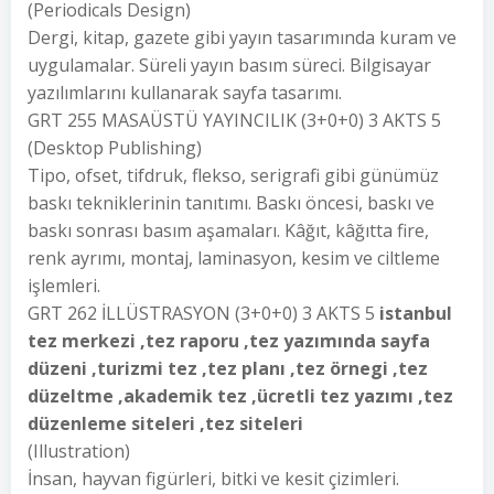
(Periodicals Design)
Dergi, kitap, gazete gibi yayın tasarımında kuram ve
uygulamalar. Süreli yayın basım süreci. Bilgisayar
yazılımlarını kullanarak sayfa tasarımı.
GRT 255 MASAÜSTÜ YAYINCILIK (3+0+0) 3 AKTS 5
(Desktop Publishing)
Tipo, ofset, tifdruk, flekso, serigrafi gibi günümüz
baskı tekniklerinin tanıtımı. Baskı öncesi, baskı ve
baskı sonrası basım aşamaları. Kâğıt, kâğıtta fire,
renk ayrımı, montaj, laminasyon, kesim ve ciltleme
işlemleri.
GRT 262 İLLÜSTRASYON (3+0+0) 3 AKTS 5
istanbul
tez merkezi ,tez raporu ,tez yazımında sayfa
düzeni ,turizmi tez ,tez planı ,tez örnegi ,tez
düzeltme ,akademik tez ,ücretli tez yazımı ,tez
düzenleme siteleri ,tez siteleri
(Illustration)
İnsan, hayvan figürleri, bitki ve kesit çizimleri.