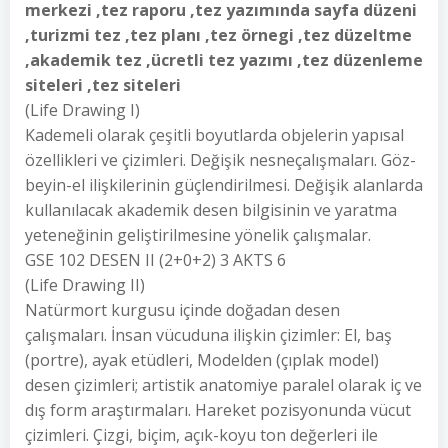
merkezi ,tez raporu ,tez yazımında sayfa düzeni
,turizmi tez ,tez planı ,tez örnegi ,tez düzeltme
,akademik tez ,ücretli tez yazımı ,tez düzenleme
siteleri ,tez siteleri
(Life Drawing I)
Kademeli olarak çeşitli boyutlarda objelerin yapısal
özellikleri ve çizimleri. Değişik nesneçalışmaları. Göz-
beyin-el ilişkilerinin güçlendirilmesi. Değişik alanlarda
kullanılacak akademik desen bilgisinin ve yaratma
yeteneğinin geliştirilmesine yönelik çalışmalar.
GSE 102 DESEN II (2+0+2) 3 AKTS 6
(Life Drawing II)
Natürmort kurgusu içinde doğadan desen
çalışmaları. İnsan vücuduna ilişkin çizimler: El, baş
(portre), ayak etüdleri, Modelden (çıplak model)
desen çizimleri; artistik anatomiye paralel olarak iç ve
dış form araştırmaları. Hareket pozisyonunda vücut
çizimleri. Çizgi, biçim, açık-koyu ton değerleri ile