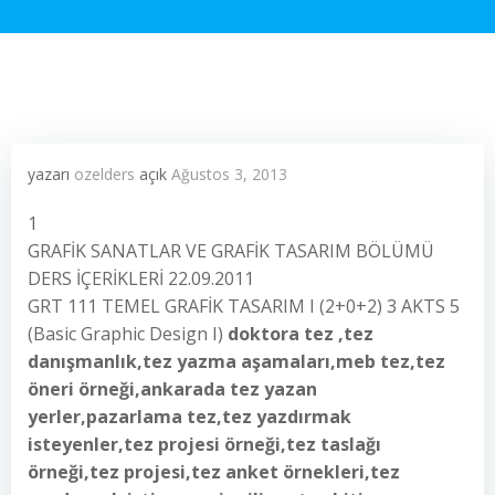
yazarı
ozelders
açık
Ağustos 3, 2013
1
GRAFİK SANATLAR VE GRAFİK TASARIM BÖLÜMÜ
DERS İÇERİKLERİ 22.09.2011
GRT 111 TEMEL GRAFİK TASARIM I (2+0+2) 3 AKTS 5
(Basic Graphic Design I)
doktora tez ,tez
danışmanlık,tez yazma aşamaları,meb tez,tez
öneri örneği,ankarada tez yazan
yerler,pazarlama tez,tez yazdırmak
isteyenler,tez projesi örneği,tez taslağı
örneği,tez projesi,tez anket örnekleri,tez