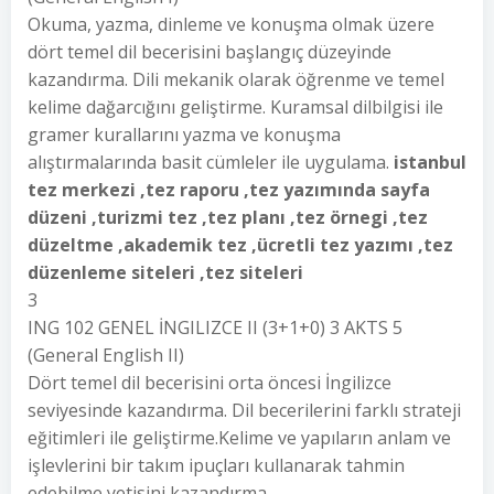
Okuma, yazma, dinleme ve konuşma olmak üzere
dört temel dil becerisini başlangıç düzeyinde
kazandırma. Dili mekanik olarak öğrenme ve temel
kelime dağarcığını geliştirme. Kuramsal dilbilgisi ile
gramer kurallarını yazma ve konuşma
alıştırmalarında basit cümleler ile uygulama.
istanbul
tez merkezi ,tez raporu ,tez yazımında sayfa
düzeni ,turizmi tez ,tez planı ,tez örnegi ,tez
düzeltme ,akademik tez ,ücretli tez yazımı ,tez
düzenleme siteleri ,tez siteleri
3
ING 102 GENEL İNGILIZCE II (3+1+0) 3 AKTS 5
(General English II)
Dört temel dil becerisini orta öncesi İngilizce
seviyesinde kazandırma. Dil becerilerini farklı strateji
eğitimleri ile geliştirme.Kelime ve yapıların anlam ve
işlevlerini bir takım ipuçları kullanarak tahmin
edebilme yetisini kazandırma.