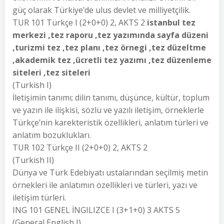
güç olarak Türkiye’de ulus devlet ve milliyetçilik.
TUR 101 Türkçe I (2+0+0) 2, AKTS 2
istanbul tez
merkezi ,tez raporu ,tez yazımında sayfa düzeni
,turizmi tez ,tez planı ,tez örnegi ,tez düzeltme
,akademik tez ,ücretli tez yazımı ,tez düzenleme
siteleri ,tez siteleri
(Turkish I)
İletişimin tanımı; dilin tanımı, düşünce, kültür, toplum
ve yazın ile ilişkisi, sözlü ve yazılı iletişim, örneklerle
Türkçe’nin karekteristik özellikleri, anlatım türleri ve
anlatım bozuklukları.
TUR 102 Türkçe II (2+0+0) 2, AKTS 2
(Turkish II)
Dünya ve Türk Edebiyatı ustalarından seçilmiş metin
örnekleri ile anlatımın özellikleri ve türleri, yazı ve
iletişim türleri.
ING 101 GENEL İNGILIZCE I (3+1+0) 3 AKTS 5
(General English I)