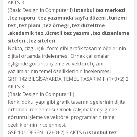
AKTS 3
(Basic Design in Computer I)
istanbul tez merkezi
,tez raporu ,tez yazımında sayfa düzeni ,turizmi
tez ,tez planı ,tez örnegi ,tez düzeltme
,akademik tez ,ücretli tez yazımı ,tez düzenleme
siteleri ,tez siteleri
Nokta, çizgi, ışık, form gibi grafik tasarım öğelerinin
dijital ortamda irdelenmesi. Örnek çalışmalar
eşliğinde görüntü işleme ve vektörel çizim
yazılımlarının temel özelliklerinin incelenmesi.
GRT 142 BİLGİSAYARDA TEMEL TASARIM II (1+0+2) 2
AKTS 3
(Basic Design in Computer II)
Renk, doku, yapı gibi grafik tasarım ögelerinin dijital
ortamda irdelenmesi. Örnek çalışmalar eşliğinde
görüntü işleme ve vektörel programların temel
özelliklerinin incelenmesi.
GSE 101 DESEN I (2+0+2) 3 AKTS 6
istanbul tez