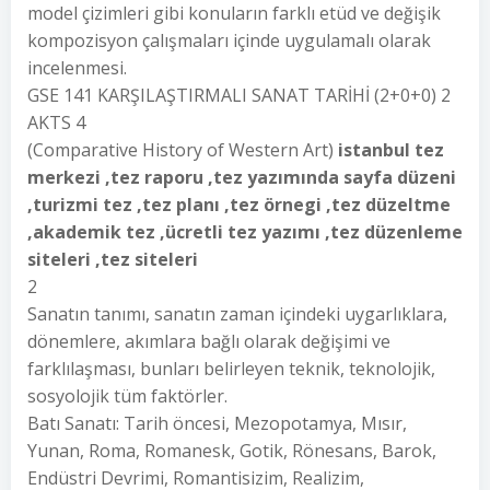
model çizimleri gibi konuların farklı etüd ve değişik
kompozisyon çalışmaları içinde uygulamalı olarak
incelenmesi.
GSE 141 KARŞILAŞTIRMALI SANAT TARİHİ (2+0+0) 2
AKTS 4
(Comparative History of Western Art)
istanbul tez
merkezi ,tez raporu ,tez yazımında sayfa düzeni
,turizmi tez ,tez planı ,tez örnegi ,tez düzeltme
,akademik tez ,ücretli tez yazımı ,tez düzenleme
siteleri ,tez siteleri
2
Sanatın tanımı, sanatın zaman içindeki uygarlıklara,
dönemlere, akımlara bağlı olarak değişimi ve
farklılaşması, bunları belirleyen teknik, teknolojik,
sosyolojik tüm faktörler.
Batı Sanatı: Tarih öncesi, Mezopotamya, Mısır,
Yunan, Roma, Romanesk, Gotik, Rönesans, Barok,
Endüstri Devrimi, Romantisizim, Realizim,