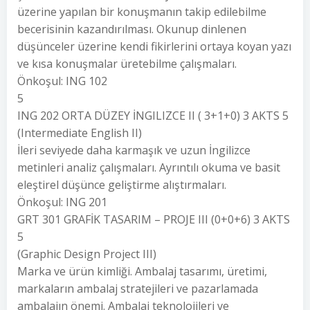
üzerine yapılan bir konuşmanın takip edilebilme
becerisinin kazandırılması. Okunup dinlenen
düşünceler üzerine kendi fikirlerini ortaya koyan yazı
ve kısa konuşmalar üretebilme çalışmaları.
Önkoşul: ING 102
5
ING 202 ORTA DÜZEY İNGILIZCE II ( 3+1+0) 3 AKTS 5
(Intermediate English II)
İleri seviyede daha karmaşık ve uzun İngilizce
metinleri analiz çalışmaları. Ayrıntılı okuma ve basit
eleştirel düşünce geliştirme alıştırmaları.
Önkoşul: ING 201
GRT 301 GRAFİK TASARIM – PROJE III (0+0+6) 3 AKTS
5
(Graphic Design Project III)
Marka ve ürün kimliği. Ambalaj tasarımı, üretimi,
markaların ambalaj stratejileri ve pazarlamada
ambalajın önemi. Ambalaj teknolojileri ve