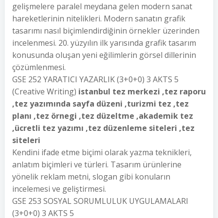
gelişmelere paralel meydana gelen modern sanat
hareketlerinin nitelikleri. Modern sanatın grafik
tasarımı nasıl biçimlendirdiğinin örnekler üzerinden
incelenmesi. 20. yüzyılın ilk yarısında grafik tasarım
konusunda oluşan yeni eğilimlerin görsel dillerinin
çözümlenmesi.
GSE 252 YARATICI YAZARLIK (3+0+0) 3 AKTS 5
(Creative Writing)
istanbul tez merkezi ,tez raporu
,tez yazımında sayfa düzeni ,turizmi tez ,tez
planı ,tez örnegi ,tez düzeltme ,akademik tez
,ücretli tez yazımı ,tez düzenleme siteleri ,tez
siteleri
Kendini ifade etme biçimi olarak yazma teknikleri,
anlatım biçimleri ve türleri. Tasarım ürünlerine
yönelik reklam metni, slogan gibi konuların
incelemesi ve geliştirmesi.
GSE 253 SOSYAL SORUMLULUK UYGULAMALARI
(3+0+0) 3 AKTS 5