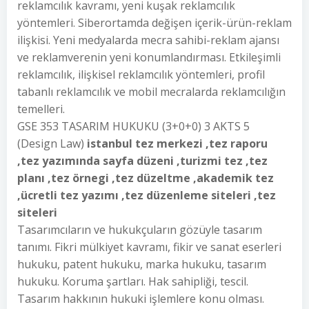
reklamcılık kavramı, yeni kuşak reklamcılık
yöntemleri. Siberortamda değişen içerik-ürün-reklam
ilişkisi. Yeni medyalarda mecra sahibi-reklam ajansı
ve reklamverenin yeni konumlandırması. Etkileşimli
reklamcılık, ilişkisel reklamcılık yöntemleri, profil
tabanlı reklamcılık ve mobil mecralarda reklamcılığın
temelleri.
GSE 353 TASARIM HUKUKU (3+0+0) 3 AKTS 5
(Design Law)
istanbul tez merkezi ,tez raporu
,tez yazımında sayfa düzeni ,turizmi tez ,tez
planı ,tez örnegi ,tez düzeltme ,akademik tez
,ücretli tez yazımı ,tez düzenleme siteleri ,tez
siteleri
Tasarımcıların ve hukukçuların gözüyle tasarım
tanımı. Fikri mülkiyet kavramı, fikir ve sanat eserleri
hukuku, patent hukuku, marka hukuku, tasarım
hukuku. Koruma şartları. Hak sahipliği, tescil.
Tasarım hakkının hukuki işlemlere konu olması.