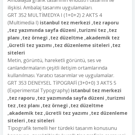
Ambalajda grafik tasarımın endüstri tasarımı ile
ilişkisi. Ambalaj tasarımı uygulamaları.
GRT 352 MULTİMEDYA I (1+0+2) 2 AKTS 4
(Multimedia I)
istanbul tez merkezi ,tez raporu
,tez yazımında sayfa düzeni ,turizmi tez ,tez
planı ,tez örnegi ,tez düzeltme ,akademik tez
,ücretli tez yazımı ,tez düzenleme siteleri ,tez
siteleri
Metin, görüntü, hareketli görüntü, ses ve
canlandırmaların çeşitli iletişim ortamlarında
kullanılması. Yaratıcı tasarımlar ve uygulamalar.
GRT 353 DENEYSEL TİPOGRAFİ (3+0+0) 3 AKTS 5
(Experimental Typography)
istanbul tez merkezi
,tez raporu ,tez yazımında sayfa düzeni ,turizmi
tez ,tez planı ,tez örnegi ,tez düzeltme
,akademik tez ,ücretli tez yazımı ,tez düzenleme
siteleri ,tez siteleri
Tipografik temelli her türdeki tasarım konusunu