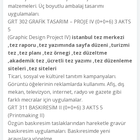
malzemeleri. Üç boyutlu ambalaj tasarımı
uygulamaları.
GRT 302 GRAFİK TASARIM – PROJE IV (0+0+6) 3 AKTS
5
(Graphic Design Project IV)
istanbul tez merkezi
,tez raporu ,tez yazımında sayfa düzeni ,turizmi
tez ,tez planı ,tez örnegi ,tez düzeltme
,akademik tez ,ücretli tez yazımı ,tez düzenleme
siteleri ,tez siteleri
Ticari, sosyal ve kültürel tanıtım kampanyaları.
Görüntü öğelerinin reklamlarda kullanımı. Afiş, dış
mekan, televizyon, internet, radyo ve gazete gibi
farklı mecralar için uygulamalar.
GRT 311 BASKIRESİM II (0+0+6) 3 AKTS 5
(Printmaking II)
Özgün baskıresim taslaklarından hareketle gravür
baskıresim uygulamaları. Baskıresimde yeni
arayışlara yönelme.