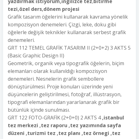
yazdırmak istiyorum,ingilizce tez
,
bitirme
tezi,özel ders,dönem projesi
Grafik tasarım öğelerini kullanarak kavrama yönelik
kompozisyon denemeleri. Çizgi, leke, doku gibi
öğelerle değişik teknikler kullanarak serbest grafik
denemeleri.
GRT 112 TEMEL GRAFİK TASARIM II (2+0+2) 3 AKTS 5
(Basic Graphic Design II)
Geometrik, organik veya tipografik öğelerin, biçim
elemanları olarak kullanıldığı kompozisyon
denemeleri. Nesnelerin grafik sembollere
dönüştürülmesi. Proje konuları üzerinde yeni
düşüncelerin geliştirilmesi, fotoğraf, illüstrasyon,
tipografi elemanlarından yararlanarak grafik bir
bütünlük içinde sunulması.
GRT 122 FOTO-GRAFİK (2+0+0) 2 AKTS 4
,istanbul
tez merkezi ,tez raporu ,tez yazımında sayfa
düzeni ,turizmi tez ,tez planı ,tez örnegi ,tez