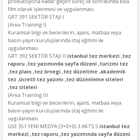
prodüksiyona kadar geçen süreç ve sonrasında kısa
film olarak işlenmesi ve uygulanması.
GRT 391 SEKTÖR STAJI I
(Area Training I)
Kuramsal bilgi ve becerilerin, ajans, matbaa veya
basın-yayın kuruluşlarında staj eğitimi ile
uygulanması.
GRT 392 SEKTÖR STAJI II
istanbul tez merkezi ,tez
raporu ,tez yazımında sayfa düzeni ,turizmi tez
,tez planı ,tez örnegi ,tez düzeltme ,akademik
tez ,ücretli tez yazımı ,tez düzenleme siteleri
,tez siteleri
(Area Training II)
Kuramsal bilgi ve becerilerin, ajans, matbaa veya
basın-yayın kuruluşlarında staj eğitimi ile
uygulanması.
GSE 351 YENİ MEDYA (3+0+0) 3 AKTS 5
istanbul tez
merkezi ,tez raporu ,tez yazımında sayfa düzeni