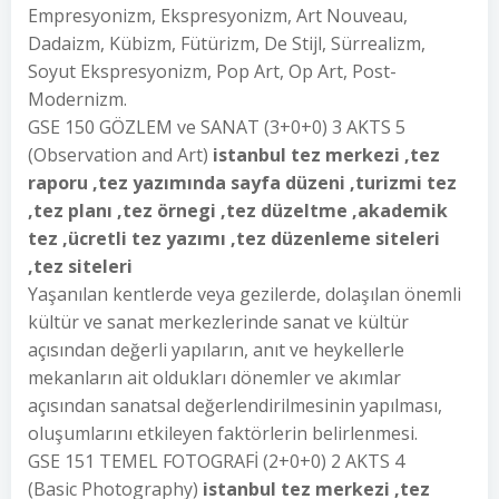
Empresyonizm, Ekspresyonizm, Art Nouveau,
Dadaizm, Kübizm, Fütürizm, De Stijl, Sürrealizm,
Soyut Ekspresyonizm, Pop Art, Op Art, Post-
Modernizm.
GSE 150 GÖZLEM ve SANAT (3+0+0) 3 AKTS 5
(Observation and Art)
istanbul tez merkezi ,tez
raporu ,tez yazımında sayfa düzeni ,turizmi tez
,tez planı ,tez örnegi ,tez düzeltme ,akademik
tez ,ücretli tez yazımı ,tez düzenleme siteleri
,tez siteleri
Yaşanılan kentlerde veya gezilerde, dolaşılan önemli
kültür ve sanat merkezlerinde sanat ve kültür
açısından değerli yapıların, anıt ve heykellerle
mekanların ait oldukları dönemler ve akımlar
açısından sanatsal değerlendirilmesinin yapılması,
oluşumlarını etkileyen faktörlerin belirlenmesi.
GSE 151 TEMEL FOTOGRAFİ (2+0+0) 2 AKTS 4
(Basic Photography)
istanbul tez merkezi ,tez