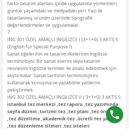
farklı tasarım alanları içinde uygulanma yöntemleri,
günlük yaşamdaki ve medyadaki yeri. Yazı ile
tasarlanmış ürünler üzerinde tipografik
değerlendirmeler ve uygulamalar.
7
ING 301 ÖZEL AMAÇLI İNGİLİZCE I (3+1+0) 3 AKTS 5
(English for Special Purpose I)
Sanat öğelerinin ve tasarım ilkelerinin İngilizce
terminolojisi. Bir sanat eserini veya tasarım
nesnesini İngilizce terimler ile analiz edebilmek için
alıştırmalar. Sanat tarihinin terminolojisini
kullanarak konuşma ve yazabilme yetilerini
pekiştirmek.
ING 302 ÖZEL AMAÇLI İNGİLİZCE II ( 3+1+0) 3 AKTS 5
istanbul tez merkezi ,tez raporu ,tez yazımında
sayfa düzeni ,turizmi tez ,tez planı ,tez örnegi
,tez düzeltme ,akademik tez ,ücretli tez yazımı
,tez düzenleme siteleri ,tez siteleri