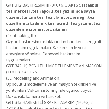
GRT 312 BASKIRESİM III (0+0+6) 3 AKTS 5
istanbul
tez merkezi ,tez raporu ,tez yazımında sayfa
düzeni ,turizmi tez ,tez planı ,tez örnegi ,tez
düzeltme ,akademik tez ,ücretli tez yazımı ,tez
düzenleme siteleri ,tez siteleri
(Printmaking III)
Özgün baskıresim taslaklarından hareketle serigrafi
baskıresim uygulamaları. Baskıresimde yeni
arayışlara yönelme. Deneysel baskıresim
uygulamaları.
GRT 342 ÜÇ BOYUTLU MODELLEME VE ANİMASYON
(1+0+2) 2 AKTS 5
(3D Modelling and Animation)
Üç boyutlu modelleme ve animasyon teknikleri ve
yöntemleri. Vektör sistemi içinde üçüncü boyut.
Doku, ışık, kamera ve hareket.
GRT 343 HAREKETLİ GRAFİK TASARIM (1+0+2) 2
AKTS 4
istanbul tez merkezi ,tez raporu ,tez