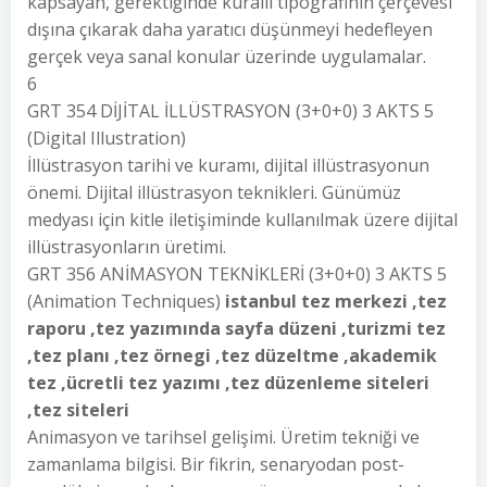
kapsayan, gerektiğinde kurallı tipografinin çerçevesi
dışına çıkarak daha yaratıcı düşünmeyi hedefleyen
gerçek veya sanal konular üzerinde uygulamalar.
6
GRT 354 DİJİTAL İLLÜSTRASYON (3+0+0) 3 AKTS 5
(Digital Illustration)
İllüstrasyon tarihi ve kuramı, dijital illüstrasyonun
önemi. Dijital illüstrasyon teknikleri. Günümüz
medyası için kitle iletişiminde kullanılmak üzere dijital
illüstrasyonların üretimi.
GRT 356 ANİMASYON TEKNİKLERİ (3+0+0) 3 AKTS 5
(Animation Techniques)
istanbul tez merkezi ,tez
raporu ,tez yazımında sayfa düzeni ,turizmi tez
,tez planı ,tez örnegi ,tez düzeltme ,akademik
tez ,ücretli tez yazımı ,tez düzenleme siteleri
,tez siteleri
Animasyon ve tarihsel gelişimi. Üretim tekniği ve
zamanlama bilgisi. Bir fikrin, senaryodan post-