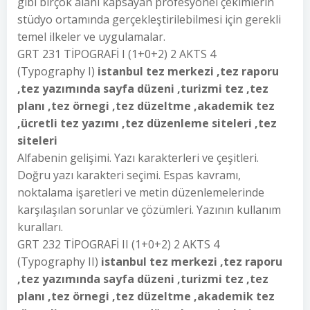
gibi birçok alanı kapsayan profesyonel çekimlerin
stüdyo ortamında gerçekleştirilebilmesi için gerekli
temel ilkeler ve uygulamalar.
GRT 231 TİPOGRAFİ I (1+0+2) 2 AKTS 4
(Typography I)
istanbul tez merkezi ,tez raporu
,tez yazımında sayfa düzeni ,turizmi tez ,tez
planı ,tez örnegi ,tez düzeltme ,akademik tez
,ücretli tez yazımı ,tez düzenleme siteleri ,tez
siteleri
Alfabenin gelişimi. Yazı karakterleri ve çeşitleri.
Doğru yazı karakteri seçimi. Espas kavramı,
noktalama işaretleri ve metin düzenlemelerinde
karşılaşılan sorunlar ve çözümleri. Yazının kullanım
kuralları.
GRT 232 TİPOGRAFİ II (1+0+2) 2 AKTS 4
(Typography II)
istanbul tez merkezi ,tez raporu
,tez yazımında sayfa düzeni ,turizmi tez ,tez
planı ,tez örnegi ,tez düzeltme ,akademik tez