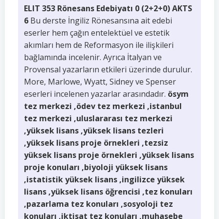
ELIT 353 Rönesans Edebiyatı 0 (2+2+0) AKTS
6
Bu derste İngiliz Rönesansına ait edebi
eserler hem çağın entelektüel ve estetik
akımları hem de Reformasyon ile ilişkileri
bağlamında incelenir. Ayrıca İtalyan ve
Provensal yazarların etkileri üzerinde durulur.
More, Marlowe, Wyatt, Sidney ve Spenser
eserleri incelenen yazarlar arasındadır.
ösym
tez merkezi ,ödev tez merkezi ,istanbul
tez merkezi ,uluslararası tez merkezi
,yüksek lisans ,yüksek lisans tezleri
,yüksek lisans proje örnekleri ,tezsiz
yüksek lisans proje örnekleri ,yüksek lisans
proje konuları ,biyoloji yüksek lisans
,istatistik yüksek lisans ,ingilizce yüksek
lisans ,yüksek lisans öğrencisi ,tez konuları
,pazarlama tez konuları ,sosyoloji tez
konuları ,iktisat tez konuları ,muhasebe