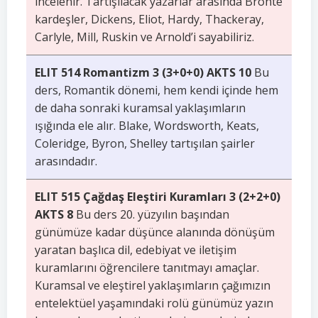
incelenir. Tartışılacak yazarlar arasında Brontë
kardeşler, Dickens, Eliot, Hardy, Thackeray,
Carlyle, Mill, Ruskin ve Arnold’i sayabiliriz.
ELIT 514 Romantizm 3 (3+0+0) AKTS 10
Bu
ders, Romantik dönemi, hem kendi içinde hem
de daha sonraki kuramsal yaklaşımların
ışığında ele alır. Blake, Wordsworth, Keats,
Coleridge, Byron, Shelley tartışılan şairler
arasındadır.
ELIT 515 Çağdaş Eleştiri Kuramları 3 (2+2+0)
AKTS 8
Bu ders 20. yüzyılın başından
günümüze kadar düşünce alanında dönüşüm
yaratan başlıca dil, edebiyat ve iletişim
kuramlarını öğrencilere tanıtmayı amaçlar.
Kuramsal ve eleştirel yaklaşımların çağımızın
entelektüel yaşamındaki rolü günümüz yazın