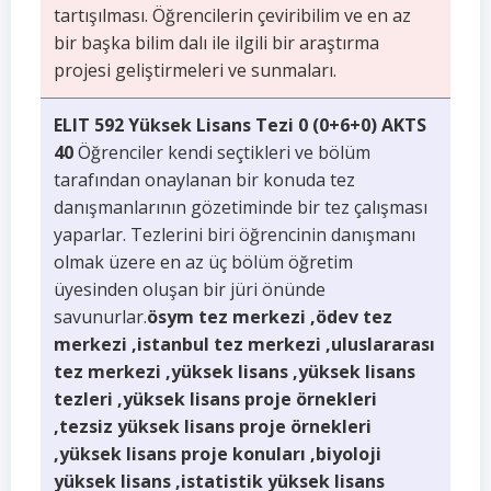
tartışılması. Öğrencilerin çeviribilim ve en az
bir başka bilim dalı ile ilgili bir araştırma
projesi geliştirmeleri ve sunmaları.
ELIT 592 Yüksek Lisans Tezi 0 (0+6+0) AKTS
40
Öğrenciler kendi seçtikleri ve bölüm
tarafından onaylanan bir konuda tez
danışmanlarının gözetiminde bir tez çalışması
yaparlar. Tezlerini biri öğrencinin danışmanı
olmak üzere en az üç bölüm öğretim
üyesinden oluşan bir jüri önünde
savunurlar.
ösym tez merkezi ,ödev tez
merkezi ,istanbul tez merkezi ,uluslararası
tez merkezi ,yüksek lisans ,yüksek lisans
tezleri ,yüksek lisans proje örnekleri
,tezsiz yüksek lisans proje örnekleri
,yüksek lisans proje konuları ,biyoloji
yüksek lisans ,istatistik yüksek lisans