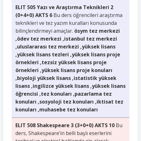
ELIT 505 Yazı ve Araştırma Teknikleri 2
(0+4+0) AKTS 6
Bu ders öğrencileri araştırma
teknikleri ve tez yazım kuralları konusunda
bilinçlendirmeyi amaçlar.
ösym tez merkezi
,ödev tez merkezi ,istanbul tez merkezi
,uluslararası tez merkezi ,yüksek lisans
,yüksek lisans tezleri ,yüksek lisans proje
örnekleri ,tezsiz yüksek lisans proje
örnekleri ,yüksek lisans proje konuları
,biyoloji yüksek lisans ,istatistik yüksek
lisans ,ingilizce yüksek lisans ,yüksek lisans
öğrencisi ,tez konuları ,pazarlama tez
konuları ,sosyoloji tez konuları ,iktisat tez
konuları ,muhasebe tez konuları
ELIT 508 Shakespeare 3 (3+0+0) AKTS 10
Bu
ders, Shakespeare’in belli başlı eserlerini