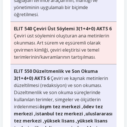
sağlayan terimce araçlarının, mantığı ve
yönetiminin uygulamalı bir biçimde
öğretilmesi.
ELIT 540 Çeviri Üst Söylemi 3(1+4+0) AKTS 6
Çeviri üst söylemini oluşturan ana metinlerin
okunması. Art sürem ve eşsüremli olarak
çevirmen kimliği, çeviri eleştirisi ve temel
terimlerinin/kavramlarının tartışılması.
ELIT 550 Düzeltmenlik ve Son Okuma
3(1+4+0) AKTS 6
Çeviri ve kaynak metinlerin
düzeltilmesi (redaksiyon) ve son okuması.
Düzeltmenlik ve son okuma süreçlerinde
kullanılan terimler, simgeler ve ölçütlerin
irdelenmesi.
ösym tez merkezi ,ödev tez
merkezi ,istanbul tez merkezi ,uluslararası
tez merkezi ,yüksek lisans ,yüksek lisans