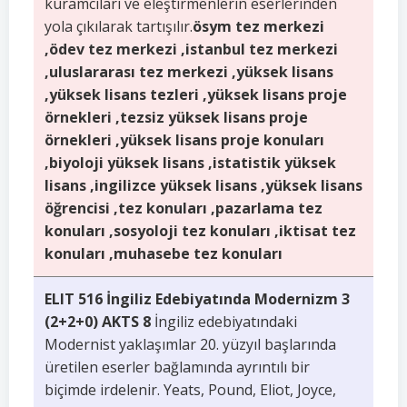
kuramcıları ve eleştirmenlerin eserlerinden
yola çıkılarak tartışılır.
ösym tez merkezi
,ödev tez merkezi ,istanbul tez merkezi
,uluslararası tez merkezi ,yüksek lisans
,yüksek lisans tezleri ,yüksek lisans proje
örnekleri ,tezsiz yüksek lisans proje
örnekleri ,yüksek lisans proje konuları
,biyoloji yüksek lisans ,istatistik yüksek
lisans ,ingilizce yüksek lisans ,yüksek lisans
öğrencisi ,tez konuları ,pazarlama tez
konuları ,sosyoloji tez konuları ,iktisat tez
konuları ,muhasebe tez konuları
ELIT 516 İngiliz Edebiyatında Modernizm 3
(2+2+0) AKTS 8
İngiliz edebiyatındaki
Modernist yaklaşımlar 20. yüzyıl başlarında
üretilen eserler bağlamında ayrıntılı bir
biçimde irdelenir. Yeats, Pound, Eliot, Joyce,