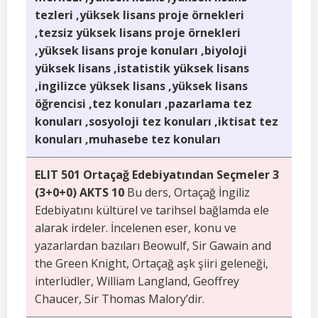
tezleri ,yüksek lisans proje örnekleri
,tezsiz yüksek lisans proje örnekleri
,yüksek lisans proje konuları ,biyoloji
yüksek lisans ,istatistik yüksek lisans
,ingilizce yüksek lisans ,yüksek lisans
öğrencisi ,tez konuları ,pazarlama tez
konuları ,sosyoloji tez konuları ,iktisat tez
konuları ,muhasebe tez konuları
ELIT 501 Ortaçağ Edebiyatından Seçmeler 3
(3+0+0) AKTS 10
Bu ders, Ortaçağ İngiliz
Edebiyatını kültürel ve tarihsel bağlamda ele
alarak irdeler. İncelenen eser, konu ve
yazarlardan bazıları Beowulf, Sir Gawain and
the Green Knight, Ortaçağ aşk şiiri geleneği,
interlüdler, William Langland, Geoffrey
Chaucer, Sir Thomas Malory’dir.