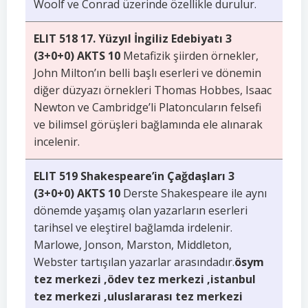
Woolf ve Conrad üzerinde özellikle durulur.
ELIT 518 17. Yüzyıl İngiliz Edebiyatı 3
(3+0+0) AKTS 10
Metafizik şiirden örnekler,
John Milton’ın belli başlı eserleri ve dönemin
diğer düzyazı örnekleri Thomas Hobbes, Isaac
Newton ve Cambridge’li Platoncuların felsefi
ve bilimsel görüşleri bağlamında ele alınarak
incelenir.
ELIT 519 Shakespeare’in Çağdaşları 3
(3+0+0) AKTS 10
Derste Shakespeare ile aynı
dönemde yaşamış olan yazarların eserleri
tarihsel ve eleştirel bağlamda irdelenir.
Marlowe, Jonson, Marston, Middleton,
Webster tartışılan yazarlar arasındadır.
ösym
tez merkezi ,ödev tez merkezi ,istanbul
tez merkezi ,uluslararası tez merkezi