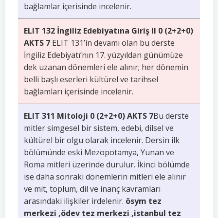
bağlamlar içerisinde incelenir.
ELIT 132 İngiliz Edebiyatına Giriş II 0 (2+2+0)
AKTS 7
ELIT 131’in devamı olan bu derste
İngiliz Edebiyatı’nın 17. yüzyıldan günümüze
dek uzanan dönemleri ele alınır; her dönemin
belli başlı eserleri kültürel ve tarihsel
bağlamları içerisinde incelenir.
ELIT 311 Mitoloji 0 (2+2+0) AKTS 7
Bu derste
mitler simgesel bir sistem, edebi, dilsel ve
kültürel bir olgu olarak incelenir. Dersin ilk
bölümünde eski Mezopotamya, Yunan ve
Roma mitleri üzerinde durulur. İkinci bölümde
ise daha sonraki dönemlerin mitleri ele alınır
ve mit, toplum, dil ve inanç kavramları
arasındaki ilişkiler irdelenir.
ösym tez
merkezi ,ödev tez merkezi ,istanbul tez