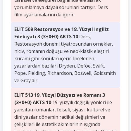
tarihsel ve eleştirel bağlamda ele alarak
yorumlamaya dayalı sorunları tartışır. Ders
film uyarlamalarını da içerir.
ELIT 509 Restorasyon ve 18. Yüzyıl İngiliz
Edebiyatı 3 (3+0+0) AKTS 10
Ders,
Restorasyon dönemi tiyatrosundan örnekler,
hiciv, romanın doğuşu ve neo-klasik eleştiri
kuramı gibi konuları içerir. İncelenen
yazarlardan bazıları Dryden, Defoe, Swift,
Pope, Fielding, Richardson, Boswell, Goldsmith
ve Gray’dir.
ELIT 513 19. Yüzyıl Düzyazı ve Romanı 3
(3+0+0) AKTS 10
19. yüzyılı değişik yönleri ile
yansıtan romanlar, felsefi, siyasi, kültürel ve
dini yazılar dönemin radikal değişimleri ve
çelişkileri ile estetik akımlarının ışığında