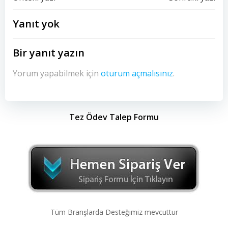
Yazı
Yazı
dolaşımı
dolaşımı
Yanıt yok
Bir yanıt yazın
Yorum yapabilmek için
oturum açmalısınız
.
Tez Ödev Talep Formu
Tüm Branşlarda Desteğimiz mevcuttur