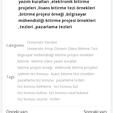
yazım kuralları ,elektronik bitirme
projeleri ,lisans bitirme tezi örnekleri
,bitirme projesi örneği ,bilgisayar
mühendisliği bitirme projesi örnekleri
,tezleri ,pazarlama tezleri
Üniversite Dersleri
Categories:
Üniversite Proje Dönem Ödevi Bitirme Tezi
bilgisayar mühendisliği bitirme projesi örnekleri
bitirme
bitirme ödevi yazım kuralları
bitirme projesi örneği
elektronik bitirme projeleri
işletme tez konusu
lisans bitirme tezi örnekleri
Tags:
pazarlama tez konusu
pazarlama tezleri
tez konusu belirleme
tez konusu bul
tez konusu bulma
tez konusu nasıl bulunur
tez konusu seçme
tezleri
Önceki yazı
Sonraki yazı