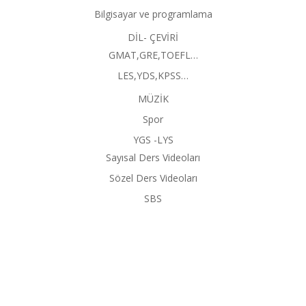
Bilgisayar ve programlama
DİL- ÇEVİRİ
GMAT,GRE,TOEFL…
LES,YDS,KPSS…
MÜZİK
Spor
YGS -LYS
Sayısal Ders Videoları
Sözel Ders Videoları
SBS