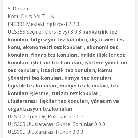
5. Dönem
Kodu Ders Adı T U K
ING301 Mesleki İngilizce-I 2 2 3
ULS353 Seçmeli Ders (5.yy) 3 0 3
bankacılık tez
konuları, bilgisayar tez konuları, dış ticaret tez
konu, ekonometri tez konuları, ekonomi tez
konuları, finans tez konuları, halkla ilişkiler tez
konuları, işletme tez konuları, işletme yönetimi
tez konuları, istatistik tez konuları, kamu
yönetimi tez konuları, kimya tez konuları,
lojistik tez konuları, maliye tez konuları, tez
konuları işletme, turizm tez konuları,
uluslararası ilişkiler tez konuları, yönetim ve
organizasyon tez konuları
ULS307 Türk Dış Politikası I 3 0 3
ULS303 Uluslararası Güncel Sorunlar 3 0 3
ULS305 Uluslararası Hukuk 3 0 3