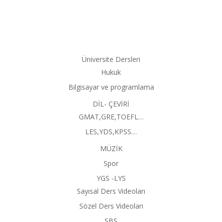
Üniversite Dersleri
Hukuk
Bilgisayar ve programlama
DİL- ÇEVİRİ
GMAT,GRE,TOEFL…
LES,YDS,KPSS…
MÜZİK
Spor
YGS -LYS
Sayısal Ders Videoları
Sözel Ders Videoları
SBS