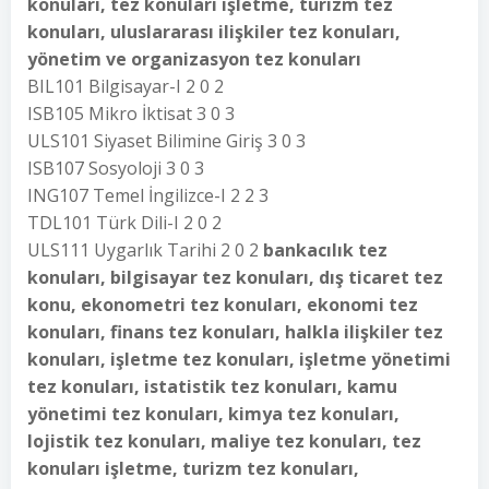
konuları, tez konuları işletme, turizm tez
konuları, uluslararası ilişkiler tez konuları,
yönetim ve organizasyon tez konuları
BIL101 Bilgisayar-I 2 0 2
ISB105 Mikro İktisat 3 0 3
ULS101 Siyaset Bilimine Giriş 3 0 3
ISB107 Sosyoloji 3 0 3
ING107 Temel İngilizce-I 2 2 3
TDL101 Türk Dili-I 2 0 2
ULS111 Uygarlık Tarihi 2 0 2
bankacılık tez
konuları, bilgisayar tez konuları, dış ticaret tez
konu, ekonometri tez konuları, ekonomi tez
konuları, finans tez konuları, halkla ilişkiler tez
konuları, işletme tez konuları, işletme yönetimi
tez konuları, istatistik tez konuları, kamu
yönetimi tez konuları, kimya tez konuları,
lojistik tez konuları, maliye tez konuları, tez
konuları işletme, turizm tez konuları,