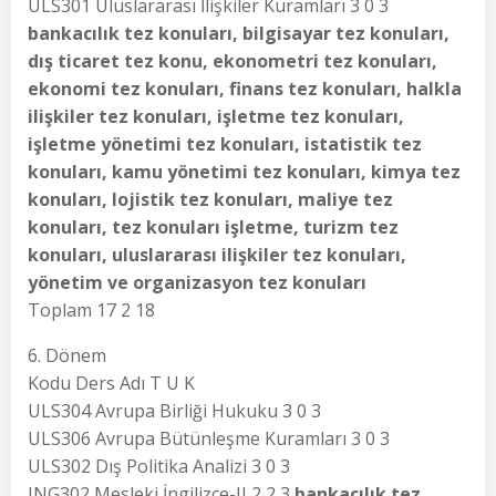
ULS301 Uluslararası İlişkiler Kuramları 3 0 3
bankacılık tez konuları, bilgisayar tez konuları,
dış ticaret tez konu, ekonometri tez konuları,
ekonomi tez konuları, finans tez konuları, halkla
ilişkiler tez konuları, işletme tez konuları,
işletme yönetimi tez konuları, istatistik tez
konuları, kamu yönetimi tez konuları, kimya tez
konuları, lojistik tez konuları, maliye tez
konuları, tez konuları işletme, turizm tez
konuları, uluslararası ilişkiler tez konuları,
yönetim ve organizasyon tez konuları
Toplam 17 2 18
6. Dönem
Kodu Ders Adı T U K
ULS304 Avrupa Birliği Hukuku 3 0 3
ULS306 Avrupa Bütünleşme Kuramları 3 0 3
ULS302 Dış Politika Analizi 3 0 3
ING302 Mesleki İngilizce-II 2 2 3
bankacılık tez