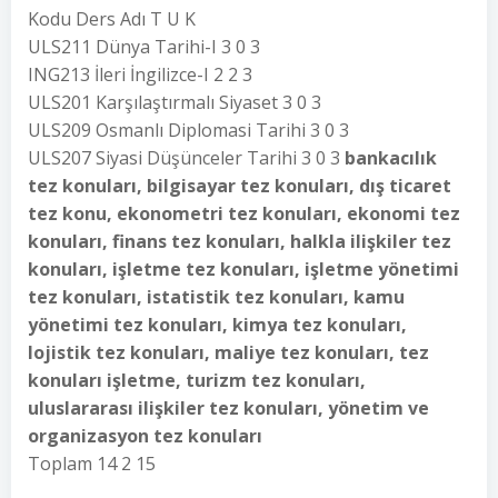
Kodu Ders Adı T U K
ULS211 Dünya Tarihi-I 3 0 3
ING213 İleri İngilizce-I 2 2 3
ULS201 Karşılaştırmalı Siyaset 3 0 3
ULS209 Osmanlı Diplomasi Tarihi 3 0 3
ULS207 Siyasi Düşünceler Tarihi 3 0 3
bankacılık
tez konuları, bilgisayar tez konuları, dış ticaret
tez konu, ekonometri tez konuları, ekonomi tez
konuları, finans tez konuları, halkla ilişkiler tez
konuları, işletme tez konuları, işletme yönetimi
tez konuları, istatistik tez konuları, kamu
yönetimi tez konuları, kimya tez konuları,
lojistik tez konuları, maliye tez konuları, tez
konuları işletme, turizm tez konuları,
uluslararası ilişkiler tez konuları, yönetim ve
organizasyon tez konuları
Toplam 14 2 15