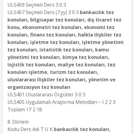
ULS459 Seçmeli Ders 3 0 3
ULS457 Seçmeli Ders (7.yy) 3 0 3
bankacılık tez
konuları, bilgisayar tez konuları, dış ticaret tez
konu, ekonometri tez konuları, ekonomi tez
konuları, finans tez konuları, halkla ilişkiler tez
konuları, işletme tez konuları, işletme yönetimi
tez konuları, istatistik tez konuları, kamu
yönetimi tez konuları, kimya tez konuları,
lojistik tez konuları, maliye tez konuları, tez
konuları işletme, turizm tez konuları,
uluslararası ilişkiler tez konuları, yönetim ve
organizasyon tez konuları
ULS401 Uluslararası Örgütler 3 0 3
ULS405 Uygulamalı Araştırma Metodları – I 2 2 3
Toplam 17 2 18
8. Dönem
Kodu Ders Adı T U K
bankacılık tez konuları,