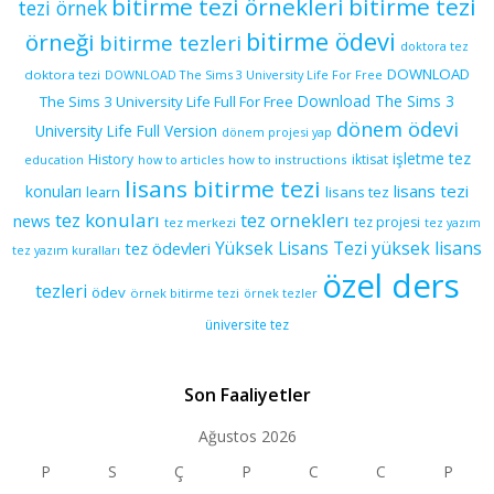
bitirme tezi örnekleri
bitirme tezi
tezi örnek
bitirme ödevi
örneği
bitirme tezleri
doktora tez
DOWNLOAD
doktora tezi
DOWNLOAD The Sims 3 University Life For Free
Download The Sims 3
The Sims 3 University Life Full For Free
dönem ödevi
University Life Full Version
dönem projesi yap
işletme tez
History
iktisat
education
how to articles
how to instructions
lisans bitirme tezi
lisans tezi
konuları
learn
lisans tez
tez konuları
tez orneklerı
news
tez projesi
tez merkezi
tez yazım
yüksek lisans
tez ödevleri
Yüksek Lisans Tezi
tez yazım kuralları
özel ders
tezleri
ödev
örnek bitirme tezi
örnek tezler
üniversite tez
Son Faaliyetler
Ağustos 2026
P
S
Ç
P
C
C
P