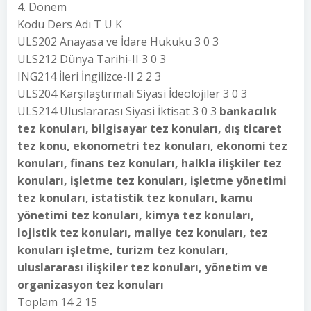
4. Dönem
Kodu Ders Adı T U K
ULS202 Anayasa ve İdare Hukuku 3 0 3
ULS212 Dünya Tarihi-II 3 0 3
ING214 İleri İngilizce-II 2 2 3
ULS204 Karşılaştırmalı Siyasi İdeolojiler 3 0 3
ULS214 Uluslararası Siyasi İktisat 3 0 3
bankacılık
tez konuları, bilgisayar tez konuları, dış ticaret
tez konu, ekonometri tez konuları, ekonomi tez
konuları, finans tez konuları, halkla ilişkiler tez
konuları, işletme tez konuları, işletme yönetimi
tez konuları, istatistik tez konuları, kamu
yönetimi tez konuları, kimya tez konuları,
lojistik tez konuları, maliye tez konuları, tez
konuları işletme, turizm tez konuları,
uluslararası ilişkiler tez konuları, yönetim ve
organizasyon tez konuları
Toplam 14 2 15