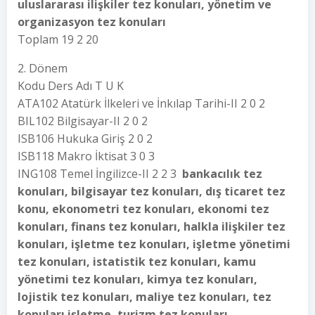
uluslararası ilişkiler tez konuları, yönetim ve
organizasyon tez konuları
Toplam 19 2 20
2. Dönem
Kodu Ders Adı T U K
ATA102 Atatürk İlkeleri ve İnkılap Tarihi-II 2 0 2
BIL102 Bilgisayar-II 2 0 2
ISB106 Hukuka Giriş 2 0 2
ISB118 Makro İktisat 3 0 3
ING108 Temel İngilizce-II 2 2 3
bankacılık tez
konuları, bilgisayar tez konuları, dış ticaret tez
konu, ekonometri tez konuları, ekonomi tez
konuları, finans tez konuları, halkla ilişkiler tez
konuları, işletme tez konuları, işletme yönetimi
tez konuları, istatistik tez konuları, kamu
yönetimi tez konuları, kimya tez konuları,
lojistik tez konuları, maliye tez konuları, tez
konuları işletme, turizm tez konuları,