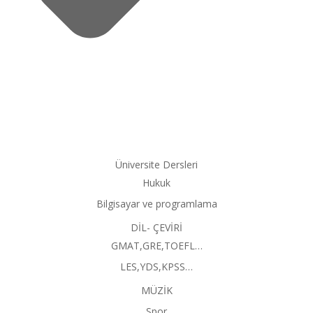
Üniversite Dersleri
Hukuk
Bilgisayar ve programlama
DİL- ÇEVİRİ
GMAT,GRE,TOEFL…
LES,YDS,KPSS…
MÜZİK
Spor