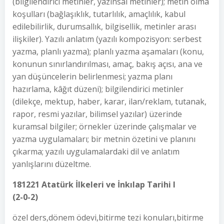
(bilgilendirici metinler, yazınsal metinler); metin olma
koşulları (bağlaşıklık, tutarlılık, amaçlılık, kabul
edilebilirlik, durumsallık, bilgisellik, metinler arası
ilişkiler). Yazılı anlatım (yazılı kompozisyon: serbest
yazma, planlı yazma); planlı yazma aşamaları (konu,
konunun sınırlandırılması, amaç, bakış açısı, ana ve
yan düşüncelerin belirlenmesi; yazma planı
hazırlama, kâğıt düzeni); bilgilendirici metinler
(dilekçe, mektup, haber, karar, ilan/reklam, tutanak,
rapor, resmi yazılar, bilimsel yazılar) üzerinde
kuramsal bilgiler; örnekler üzerinde çalışmalar ve
yazma uygulamaları; bir metnin özetini ve planını
çıkarma; yazılı uygulamalardaki dil ve anlatım
yanlışlarını düzeltme.
181221 Atatürk İlkeleri ve İnkılap Tarihi I
(2-0-2)
özel ders,dönem ödevi,bitirme tezi konuları,bitirme