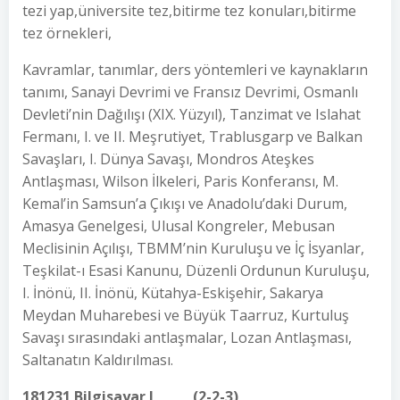
tezi yap,üniversite tez,bitirme tez konuları,bitirme
tez örnekleri,
Kavramlar, tanımlar, ders yöntemleri ve kaynakların
tanımı, Sanayi Devrimi ve Fransız Devrimi, Osmanlı
Devleti’nin Dağılışı (XIX. Yüzyıl), Tanzimat ve Islahat
Fermanı, I. ve II. Meşrutiyet, Trablusgarp ve Balkan
Savaşları, I. Dünya Savaşı, Mondros Ateşkes
Antlaşması, Wilson İlkeleri, Paris Konferansı, M.
Kemal’in Samsun’a Çıkışı ve Anadolu’daki Durum,
Amasya Genelgesi, Ulusal Kongreler, Mebusan
Meclisinin Açılışı, TBMM’nin Kuruluşu ve İç İsyanlar,
Teşkilat-ı Esasi Kanunu, Düzenli Ordunun Kuruluşu,
I. İnönü, II. İnönü, Kütahya-Eskişehir, Sakarya
Meydan Muharebesi ve Büyük Taarruz, Kurtuluş
Savaşı sırasındaki antlaşmalar, Lozan Antlaşması,
Saltanatın Kaldırılması.
181231 Bilgisayar I (2-2-3)