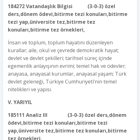
184272 Vatandaşlık Bilgisi (3-0-3) özel
ders,dönem ödevi,bitirme tezi konuları,bitirme
tezi yap,üniversite tez,bitirme tez
konuları,bitirme tez örnekleri,
İnsan ve toplum, toplum hayatını düzenleyen
kurallar; aile, okul ve çevrede demokratik hayat;
devlet ve devlet şekilleri; tarihsel süreç içinde
egemenlik anlayışının evrimi; temel hak ve ödevler;
anayasa, anayasal kurumlar, anayasal yaşam; Türk
devlet geleneği, Türkiye Cumhuriyeti’nin temel
nitelikleri ve yapısı.
V. YARIYIL
185111 Analiz III (3-0-3) özel ders,dönem
ödevi,bitirme tezi konuları,bitirme tezi
yap,üniversite tez,bitirme tez konuları,bitirme
tez örnekleri,