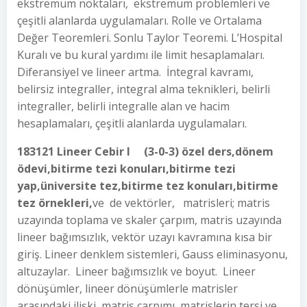
ekstremum noktaları, ekstremum problemleri ve
çeşitli alanlarda uygulamaları. Rolle ve Ortalama
Değer Teoremleri. Sonlu Taylor Teoremi. L’Hospital
Kuralı ve bu kural yardımı ile limit hesaplamaları.
Diferansiyel ve lineer artma. İntegral kavramı,
belirsiz integraller, integral alma teknikleri, belirli
integraller, belirli integralle alan ve hacim
hesaplamaları, çeşitli alanlarda uygulamaları.
183121 Lineer Cebir I (3-0-3) özel ders,dönem
ödevi,bitirme tezi konuları,bitirme tezi
yap,üniversite tez,bitirme tez konuları,bitirme
tez örnekleri,
ve de vektörler, matrisleri; matris
uzayında toplama ve skaler çarpım, matris uzayında
lineer bağımsızlık, vektör uzayı kavramına kısa bir
giriş. Lineer denklem sistemleri, Gauss eliminasyonu,
altuzaylar. Lineer bağımsızlık ve boyut. Lineer
dönüşümler, lineer dönüşümlerle matrisler
arasındaki ilişki, matris çarpımı, matrislerin tersi ve