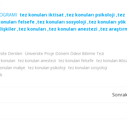
I
PROGRAMI
tez konuları iktisat ,tez konuları psikoloji ,tez
konuları felsefe ,tez konuları sosyoloji ,tez konuları yök
ilişkiler ,tez konuları ,tez konuları anestezi ,tez araştı
site Dersleri
Üniversite Proje Dönem Ödevi Bitirme Tezi
 konuları
tez konuları anestezi
tez konuları felsefe
tez konuları iktis
onuları maliye
tez konuları psikoloji
tez konuları sosyoloji
ök
Yazı
Sonrak
dolaşımı