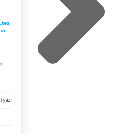
 ,tez
rma
at
i yazı