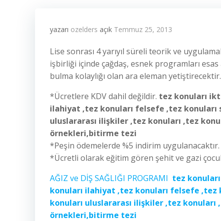
yazarı
ozelders
açık
Temmuz 25, 2013
Lise sonrası 4 yarıyıl süreli teorik ve uygulama
işbirliği içinde çağdaş, esnek programları es
bulma kolaylığı olan ara eleman yetiştirecektir.
*Ücretlere KDV dahil değildir.
tez konuları ikt
ilahiyat ,tez konuları felsefe ,tez konuları
uluslararası ilişkiler ,tez konuları ,tez ko
örnekleri,bitirme tezi
*Peşin ödemelerde %5 indirim uygulanacaktır.
*Ücretli olarak eğitim gören şehit ve gazi çocuk
AĞIZ ve DİŞ SAĞLIĞI PROGRAMI
tez konuları
konuları ilahiyat ,tez konuları felsefe ,tez
konuları uluslararası ilişkiler ,tez konular
örnekleri,bitirme tezi