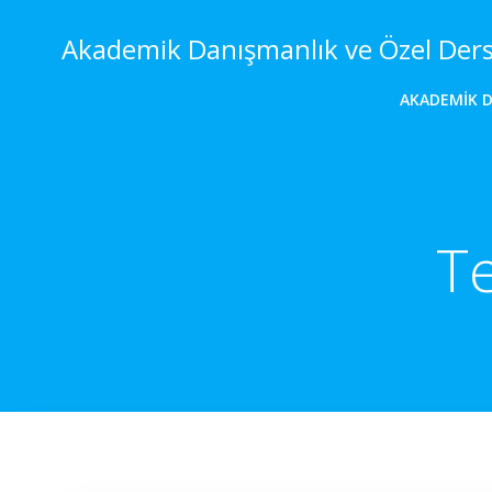
İçeriğe
geç
Akademik Danışmanlık ve Özel Der
AKADEMIK 
Te