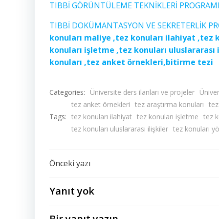
TIBBİ GÖRÜNTÜLEME TEKNİKLERİ PROGRAM
TIBBİ DOKÜMANTASYON VE SEKRETERLİK 
konuları maliye ,tez konuları ilahiyat ,tez 
konuları işletme ,tez konuları uluslararası 
konuları ,tez anket örnekleri,bitirme tezi
Categories:
Üniversite ders ilanları ve projeler
Üniver
tez anket örnekleri
tez araştırma konuları
tez
Tags:
tez konuları ilahiyat
tez konuları işletme
tez k
tez konuları uluslararası ilişkiler
tez konuları y
Yazı
Önceki yazı
dolaşımı
Yanıt yok
Bir yanıt yazın