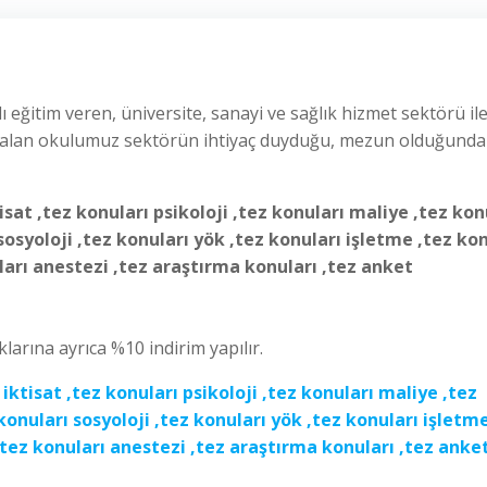
lı eğitim veren, üniversite, sanayi ve sağlık hizmet sektörü il
as alan okulumuz sektörün ihtiyaç duyduğu, mezun olduğunda 
isat ,tez konuları psikoloji ,tez konuları maliye ,tez kon
 sosyoloji ,tez konuları yök ,tez konuları işletme ,tez ko
nuları anestezi ,tez araştırma konuları ,tez anket
larına ayrıca %10 indirim yapılır.
 iktisat ,tez konuları psikoloji ,tez konuları maliye ,tez
 konuları sosyoloji ,tez konuları yök ,tez konuları işletm
ı ,tez konuları anestezi ,tez araştırma konuları ,tez anke