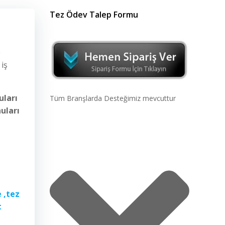
Tez Ödev Talep Formu
e
iş
uları
Tüm Branşlarda Desteğimiz mevcuttur
nuları
e ,tez
t