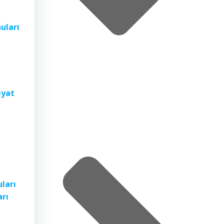
nuları
iyat
uları
arı