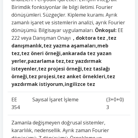
Birimdik fonksiyonlar ile bilgi iletimi. Fourier
dönüşümleri. Süzgeçler. Kipleme kuramı. Ayrık
zamanlı işaret ve sistemlerin analizi, ayrık Fourier
dönüşümü. Bilgisayar uygulamaları.
Önkoşul:
EE
222 veya Danışman Onayı
, doktora tez ,tez
danışmanlık,tez yazma aşamaları,meb
tez,tez öneri örneği,ankarada tez yazan
yerler,pazarlama tez,tez yazdırmak
isteyenler,tez projesi örneği,tez taslağı
örneği,tez projesi,tez anket örnekleri,tez
yazdırmak istiyorum,ingilizce tez
EE
Sayısal İşaret İşleme
(3+0+0)
354
3
Zamanla değişmeyen doğrusal sistemler,
kararlılık, nedensellik. Ayrık zaman Fourier