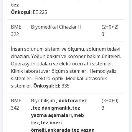
tez
Önkoşul:
EE 225
BME
Biyomedikal Cihazlar II
(2+0+2)
322
3
İnsan solunum sistemi ve ölçümü, solunum tedavi
cihazları. Yoğun bakım ve koroner bakım üniteleri.
Operasyon odaları ve elektrocerrahi sistemler.
Klinik laboratuvar ölçüm sistemleri. Hemodiyaliz
sistemleri. Elektro-optik. Medikal ultrasonik
sistemler.
Önkoşul:
EE 335
BME
Biyobilişim
, doktora tez
(3+0+0)
342
,tez danışmanlık,tez
3
yazma aşamaları,meb
tez,tez öneri
örneği,ankarada tez yazan