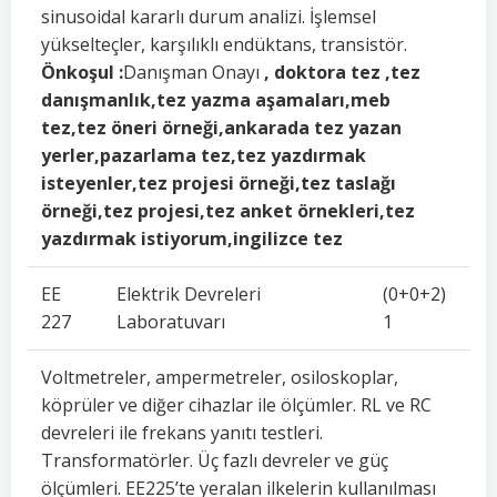
sinusoidal kararlı durum analizi. İşlemsel
yükselteçler, karşılıklı endüktans, transistör.
Önkoşul :
Danışman Onayı
, doktora tez ,tez
danışmanlık,tez yazma aşamaları,meb
tez,tez öneri örneği,ankarada tez yazan
yerler,pazarlama tez,tez yazdırmak
isteyenler,tez projesi örneği,tez taslağı
örneği,tez projesi,tez anket örnekleri,tez
yazdırmak istiyorum,ingilizce tez
EE
Elektrik Devreleri
(0+0+2)
227
Laboratuvarı
1
Voltmetreler, ampermetreler, osiloskoplar,
köprüler ve diğer cihazlar ile ölçümler. RL ve RC
devreleri ile frekans yanıtı testleri.
Transformatörler. Üç fazlı devreler ve güç
ölçümleri. EE225’te yeralan ilkelerin kullanılması