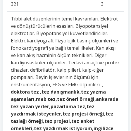
321
3
Tıbbi alet düzenlerinin temel kavramları. Elektrot
ve dönüştürücülerin esasları. Biyopotansiyel
elektrotlar. Biyopotansiyel kuvvetlendiriciler.
Elektrokardiyografi. Fizyolojik basınç ölçümleri ve
fonokardiyografi ye bağlı temel ilkeler. Kan akışı
ve kan akış hacminin ölçüm teknikleri. Diğer
kardiyovasküler ölçümler. Tedavi amaçlı ve protez
cihazlar, defibrilatör, kalp pilleri, kalp-ciğer
pompaları. Beyin işlevlerinin ölçümü için
enstrümentasyon, EEG ve EMG ölçümleri.
,
doktora tez ,tez danışmanlık,tez yazma
aşamaları,meb tez,tez öneri örneği,ankarada
tez yazan yerler,pazarlama tez,tez
yazdırmak isteyenler,tez projesi örneği,tez
taslağı örneği,tez projesi,tez anket
örnekleri,tez yazdırmak istiyorum,ingilizce