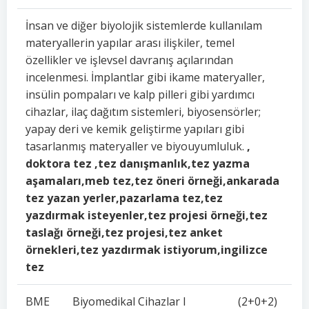
İnsan ve diğer biyolojik sistemlerde kullanılam
materyallerin yapılar arası ilişkiler, temel
özellikler ve işlevsel davranış açılarından
incelenmesi. İmplantlar gibi ikame materyaller,
insülin pompaları ve kalp pilleri gibi yardımcı
cihazlar, ilaç dağıtım sistemleri, biyosensörler;
yapay deri ve kemik geliştirme yapıları gibi
tasarlanmış materyaller ve biyouyumluluk.
,
doktora tez ,tez danışmanlık,tez yazma
aşamaları,meb tez,tez öneri örneği,ankarada
tez yazan yerler,pazarlama tez,tez
yazdırmak isteyenler,tez projesi örneği,tez
taslağı örneği,tez projesi,tez anket
örnekleri,tez yazdırmak istiyorum,ingilizce
tez
BME
Biyomedikal Cihazlar I
(2+0+2)