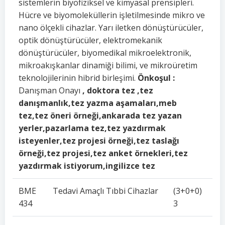
sistemlerin biyofiziksel ve kimyasal prensipleri.
Hücre ve biyomoleküllerin işletilmesinde mikro ve
nano ölçekli cihazlar. Yarı iletken dönüştürücüler,
optik dönüştürücüler, elektromekanik
dönüştürücüler, biyomedikal mikroelektronik,
mikroakışkanlar dinamiği bilimi, ve mikroüretim
teknolojilerinin hibrid birleşimi.
Önkoşul :
Danışman Onayı
, doktora tez ,tez
danışmanlık,tez yazma aşamaları,meb
tez,tez öneri örneği,ankarada tez yazan
yerler,pazarlama tez,tez yazdırmak
isteyenler,tez projesi örneği,tez taslağı
örneği,tez projesi,tez anket örnekleri,tez
yazdırmak istiyorum,ingilizce tez
BME
Tedavi Amaçlı Tıbbi Cihazlar
(3+0+0)
434
3