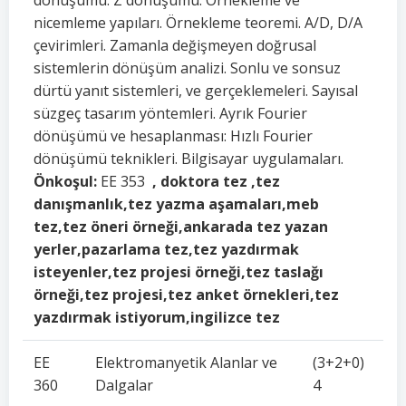
dönüşümü. Z dönüşümü. Örnekleme ve
nicemleme yapıları. Örnekleme teoremi. A/D, D/A
çevirimleri. Zamanla değişmeyen doğrusal
sistemlerin dönüşüm analizi. Sonlu ve sonsuz
dürtü yanıt sistemleri, ve gerçeklemeleri. Sayısal
süzgeç tasarım yöntemleri. Ayrık Fourier
dönüşümü ve hesaplanması: Hızlı Fourier
dönüşümü teknikleri. Bilgisayar uygulamaları.
Önkoşul:
EE 353
, doktora tez ,tez
danışmanlık,tez yazma aşamaları,meb
tez,tez öneri örneği,ankarada tez yazan
yerler,pazarlama tez,tez yazdırmak
isteyenler,tez projesi örneği,tez taslağı
örneği,tez projesi,tez anket örnekleri,tez
yazdırmak istiyorum,ingilizce tez
EE
Elektromanyetik Alanlar ve
(3+2+0)
360
Dalgalar
4