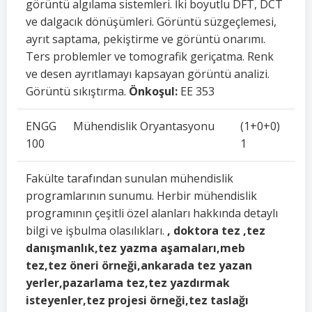
görüntü algılama sistemleri. İki boyutlu DFT, DCT
ve dalgacık dönüşümleri. Görüntü süzgeçlemesi,
ayrıt saptama, pekiştirme ve görüntü onarımı.
Ters problemler ve tomografik geriçatma. Renk
ve desen ayrıtlamayı kapsayan görüntü analizi.
Görüntü sıkıştırma.
Önkoşul:
EE 353
ENGG
Mühendislik Oryantasyonu
(1+0+0)
100
1
Fakülte tarafından sunulan mühendislik
programlarının sunumu. Herbir mühendislik
programının çeşitli özel alanları hakkında detaylı
bilgi ve işbulma olasılıkları.
, doktora tez ,tez
danışmanlık,tez yazma aşamaları,meb
tez,tez öneri örneği,ankarada tez yazan
yerler,pazarlama tez,tez yazdırmak
isteyenler,tez projesi örneği,tez taslağı