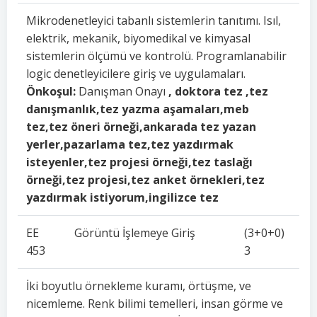
Mikrodenetleyici tabanlı sistemlerin tanıtımı. Isıl,
elektrik, mekanik, biyomedikal ve kimyasal
sistemlerin ölçümü ve kontrolü. Programlanabilir
logic denetleyicilere giriş ve uygulamaları.
Önkoşul:
Danışman Onayı
, doktora tez ,tez
danışmanlık,tez yazma aşamaları,meb
tez,tez öneri örneği,ankarada tez yazan
yerler,pazarlama tez,tez yazdırmak
isteyenler,tez projesi örneği,tez taslağı
örneği,tez projesi,tez anket örnekleri,tez
yazdırmak istiyorum,ingilizce tez
EE
Görüntü İşlemeye Giriş
(3+0+0)
453
3
İki boyutlu örnekleme kuramı, örtüşme, ve
nicemleme. Renk bilimi temelleri, insan görme ve