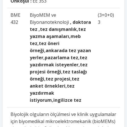
Önkoşul :
EE 353
BME
BiyoMEM ve
(3+0+0)
432
Biyonanoteknoloji
, doktora
3
tez ,tez danışmanlık,tez
yazma aşamaları,meb
tez,tez öneri
örneği,ankarada tez yazan
yerler,pazarlama tez,tez
yazdırmak isteyenler,tez
projesi örneği,tez taslağı
örneği,tez projesi,tez
anket örnekleri,tez
yazdırmak
istiyorum,ingilizce tez
Biyolojik olguların ölçülmesi ve klinik uygulamalar
için biyomedikal mikroelektromekanik (bioMEMs)