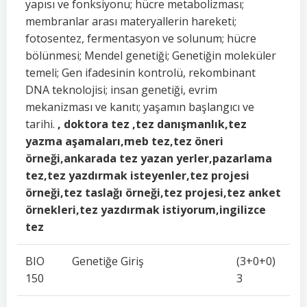
yapısı ve fonksiyonu; hücre metabolizması;
membranlar arası materyallerin hareketi;
fotosentez, fermentasyon ve solunum; hücre
bölünmesi; Mendel genetiği; Genetiğin moleküler
temeli; Gen ifadesinin kontrolü, rekombinant
DNA teknolojisi; insan genetiği, evrim
mekanizması ve kanıtı; yaşamın başlangıcı ve
tarihi.
, doktora tez ,tez danışmanlık,tez
yazma aşamaları,meb tez,tez öneri
örneği,ankarada tez yazan yerler,pazarlama
tez,tez yazdırmak isteyenler,tez projesi
örneği,tez taslağı örneği,tez projesi,tez anket
örnekleri,tez yazdırmak istiyorum,ingilizce
tez
BIO
Genetiğe Giriş
(3+0+0)
150
3