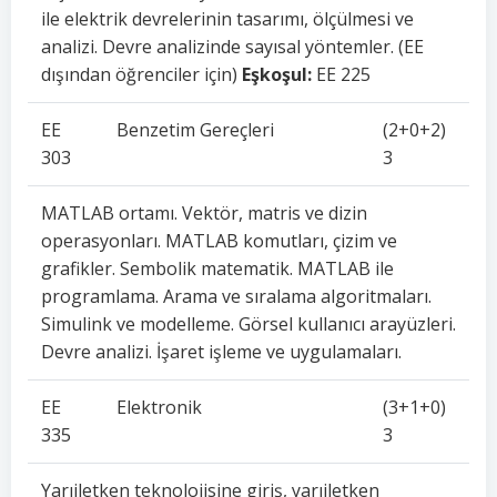
ile elektrik devrelerinin tasarımı, ölçülmesi ve
analizi. Devre analizinde sayısal yöntemler. (EE
dışından öğrenciler için)
Eşkoşul:
EE 225
EE
Benzetim Gereçleri
(2+0+2)
303
3
MATLAB ortamı. Vektör, matris ve dizin
operasyonları. MATLAB komutları, çizim ve
grafikler. Sembolik matematik. MATLAB ile
programlama. Arama ve sıralama algoritmaları.
Simulink ve modelleme. Görsel kullanıcı arayüzleri.
Devre analizi. İşaret işleme ve uygulamaları.
EE
Elektronik
(3+1+0)
335
3
Yarıiletken teknolojisine giriş, yarıiletken