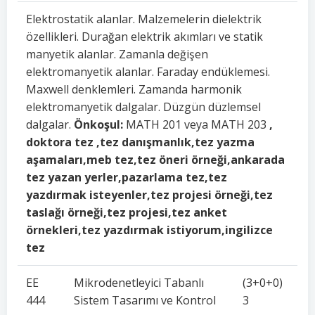
Elektrostatik alanlar. Malzemelerin dielektrik
özellikleri. Durağan elektrik akımları ve statik
manyetik alanlar. Zamanla değişen
elektromanyetik alanlar. Faraday endüklemesi.
Maxwell denklemleri. Zamanda harmonik
elektromanyetik dalgalar. Düzgün düzlemsel
dalgalar.
Önkoşul:
MATH 201 veya MATH 203
,
doktora tez ,tez danışmanlık,tez yazma
aşamaları,meb tez,tez öneri örneği,ankarada
tez yazan yerler,pazarlama tez,tez
yazdırmak isteyenler,tez projesi örneği,tez
taslağı örneği,tez projesi,tez anket
örnekleri,tez yazdırmak istiyorum,ingilizce
tez
EE
Mikrodenetleyici Tabanlı
(3+0+0)
444
Sistem Tasarımı ve Kontrol
3