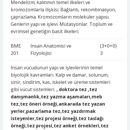
Mendelizm; kalıtımın temel ilkeleri ve
kromozomlarla ilişkisi. Bağlantı, rekombinasyon,
çaprazlama. Kromozomların moleküler yapısı.
Genlerin yapı ve işlevi. Mütasyonlar. Toplum ve
evrimsel genetiğin basit ilkeleri.
BME
İnsan Anatomisi ve
(3+0+0)
201
Fizyolojisi
3
İnsan vücudunun yapı ve işlevlerinin temel
biyolojik kavramları. Kalp ve damar, solunum,
sinir, sindirim, kas, iskelet ve üreme sistemleri
gibi vücut sistemleri.
, doktora tez ,tez
danışmanlık,tez yazma aşamaları,meb
tez,tez öneri örneği,ankarada tez yazan
yerler,pazarlama tez,tez yazdırmak
isteyenler,tez projesi örneği,tez taslağı
örneği,tez projesi,tez anket örnekleri,tez