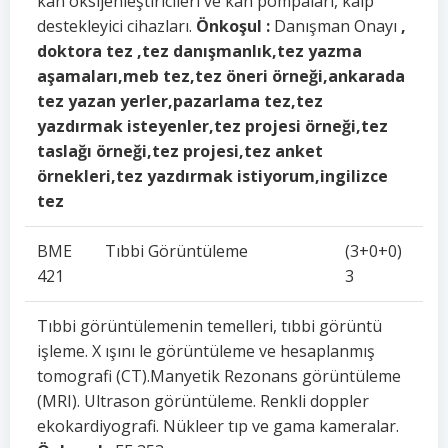
kan oksijenleştiricileri ve kan pompaları, kalp
destekleyici cihazları.
Önkoşul :
Danışman Onayı
,
doktora tez ,tez danışmanlık,tez yazma
aşamaları,meb tez,tez öneri örneği,ankarada
tez yazan yerler,pazarlama tez,tez
yazdırmak isteyenler,tez projesi örneği,tez
taslağı örneği,tez projesi,tez anket
örnekleri,tez yazdırmak istiyorum,ingilizce
tez
BME
Tıbbi Görüntüleme
(3+0+0)
421
3
Tıbbi görüntülemenin temelleri, tıbbi görüntü
işleme. X ışını le görüntüleme ve hesaplanmış
tomografi (CT).Manyetik Rezonans görüntüleme
(MRI). Ultrason görüntüleme. Renkli doppler
ekokardiyografi. Nükleer tıp ve gama kameralar.