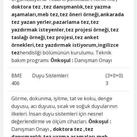
doktora tez ,tez danışmanlık,tez yazma
aşamaları,meb tez,tez öneri örneği,ankarada
tez yazan yerler,pazarlama tez,tez
yazdırmak isteyenler,tez projesi örneği,tez
taslağı örneği,tez projesi,tez anket
örnekleri,tez yazdırmak istiyorum,ingilizce
tez
hendisliği bölümünün kurulumu. Teknik
bakım programı.
Önkoşul :
Danışman Onayı
BME
Duyu Sistemleri
(3+0+0)
406
3
Görme, dokunma, işitme, tat ve koku, denge
duyusu, acı duyusu, sıcak ve soğuk duyularının
ilkeleri. İnsan duyu sistemleri için nesnel
değerlendirme ve ölçüm cihazları.
Önkoşul :
Danışman Onayı
, doktora tez ,tez
danışmanlık,tez yazma aşamaları,meb