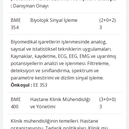
:
Danışman Onayı
BME
Biyolojik Sinyal İşleme
(2+0+2)
354
3
Biyomedikal işaretlerin işlenmesinde analog,
sayısal ve istatistiksel tekniklerin uygulamaları.
Kaynaklar, kaydetme, ECG, EEG, EMG ve uyarılmış
potansiyellerin analizi ve işlenmesi. Filtreleme,
deteksiyon ve sınıflandırma, spektrum ve
parametre kestirimi ve dizilim sinyal işleme.
Önkoşul :
EE 353
BME
Hastane Klinik Mühendisliği
(3+0+0)
400
ve Yönetimi
3
Klinik mühendisliğinin temelleri. Hastane
organizasyonu. Tedarik politikaları. Klinik mü
,