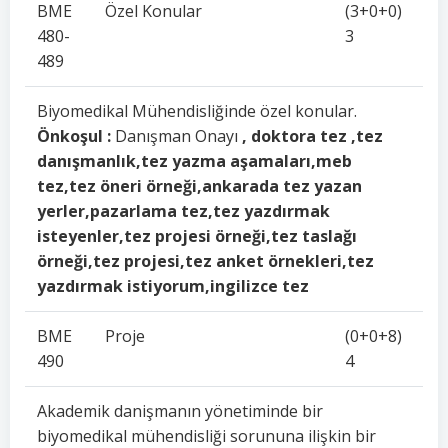
BME
Özel Konular
(3+0+0)
480-
3
489
Biyomedikal Mühendisliğinde özel konular.
Önkoşul :
Danışman Onayı
, doktora tez ,tez
danışmanlık,tez yazma aşamaları,meb
tez,tez öneri örneği,ankarada tez yazan
yerler,pazarlama tez,tez yazdırmak
isteyenler,tez projesi örneği,tez taslağı
örneği,tez projesi,tez anket örnekleri,tez
yazdırmak istiyorum,ingilizce tez
BME
Proje
(0+0+8)
490
4
Akademik danişmanın yönetiminde bir
biyomedikal mühendisliği sorununa ilişkin bir