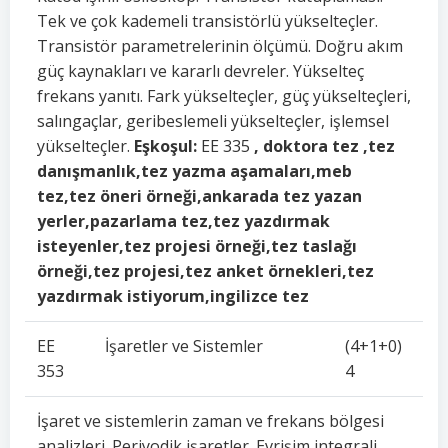
Tek ve çok kademeli transistörlü yükselteçler.
Transistör parametrelerinin ölçümü. Doğru akım
güç kaynakları ve kararlı devreler. Yükselteç
frekans yanıtı. Fark yükselteçler, güç yükselteçleri,
salıngaçlar, geribeslemeli yükselteçler, işlemsel
yükselteçler.
Eşkoşul:
EE 335
, doktora tez ,tez
danışmanlık,tez yazma aşamaları,meb
tez,tez öneri örneği,ankarada tez yazan
yerler,pazarlama tez,tez yazdırmak
isteyenler,tez projesi örneği,tez taslağı
örneği,tez projesi,tez anket örnekleri,tez
yazdırmak istiyorum,ingilizce tez
EE
İşaretler ve Sistemler
(4+1+0)
353
4
İşaret ve sistemlerin zaman ve frekans bölgesi
analizleri. Periyodik işaretler. Evrişim integrali.