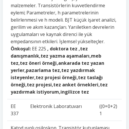
malzemeler. Transistörlerin kuvvetlendirme
eylemi; Parametreler, h parametrelerinin
belirlenmesi ve h modeli. BJT küçük işaret analizi,
gerilim ve akım kazançları. Yarıiletken devrelerin
uygulamaları ve kaynak direnci ile yük
empedansının etkileri. İşlemsel yükselteçler.
Önkoşul:
EE 225
, doktora tez ,tez
danışmanlık,tez yazma aşamaları,meb
tez,tez öneri örneği,ankarada tez yazan
yerler,pazarlama tez,tez yazdırmak
isteyenler,tez projesi örneği,tez taslağı
örneği,tez projesi,tez anket örnekleri,tez
yazdırmak istiyorum,ingilizce tez
EE
Elektronik Laboratuvarı
((0+0+2)
337
1
Katod ışınlı osiloskop. Transistör kutuplaması.