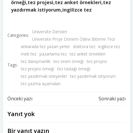
örneği,tez projesi,tez anket örnekleri,tez
yazdırmak istiyorum,ingilizce tez
Üniversite Dersleri
Categories:
Üniversite Proje Dönem Ödevi Bitirme Tezi
ankarada tez yazan yerler
doktora tez
ingilizce tez
meb tez
pazarlama tez
tez anket örnekleri
tez danışmanlık
tez öneri örneği
tez projesi
Tags:
tez projesi örneği
tez taslağı örneği
tez yazdırmak isteyenler
tez yazdırmak istiyorum
tez yazma aşamaları
Yazı
Yazı
Önceki yazı
Sonraki yazı
dolaşımı
dolaşımı
Yanıt yok
Bir yanıt yazın