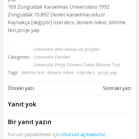
169 Zonguldak Karaelmas Üniversitesi 1992
Zonguldak 15.892 Devlet karaelmas.edu.tr
Kaynakça [değiştir] özel ders, donem ödevi, bitirme
tezi,proje yap
Üniversite ders ilanları ve projeler
Categories:
Üniversite Dersleri
Üniversite Proje Dönem Ödevi Bitirme Tezi
Tags:
bitirme tezi
dönem ödevi
özel ders
proje yap
Yazı
Yazı
Önceki yazı
Sonraki yazı
dolaşımı
dolaşımı
Yanıt yok
Bir yanıt yazın
Yorum yapabilmek için
oturum açmalısınız
.