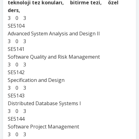
teknoloji tez konuları, bitirme tezi, özel
ders,
3 0 3
SE5104
Advanced System Analysis and Design II
3 0 3
SE5141
Software Quality and Risk Management
3 0 3
SE5142
Specification and Design
3 0 3
SE5143
Distributed Database Systems I
3 0 3
SE5144
Software Project Management
3 0 3