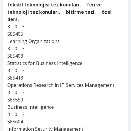
tekstil teknolojisi tez konuları, fen ve
teknoloji tez konuları, bitirme tezi, özel
ders,
3 0 3
SE5405
Learning Organizations
3 0 3
SE5408
Statistics for Business Intelligence
3 0 3
SE5418
Operations Research in IT Services Management
3 0 3
SE5550
Business Intelligence
3 0 3
SE5604
Information Security Management