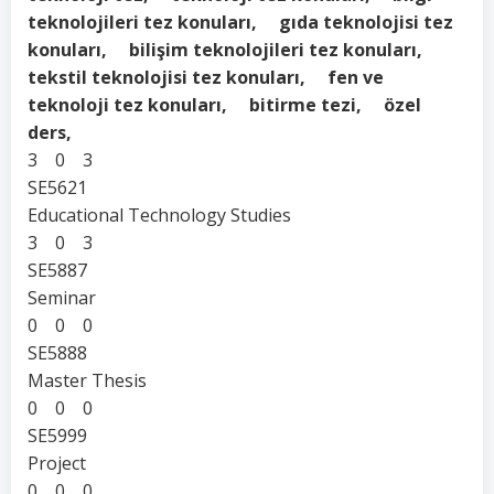
teknolojileri tez konuları, gıda teknolojisi tez
konuları, bilişim teknolojileri tez konuları,
tekstil teknolojisi tez konuları, fen ve
teknoloji tez konuları, bitirme tezi, özel
ders,
3 0 3
SE5621
Educational Technology Studies
3 0 3
SE5887
Seminar
0 0 0
SE5888
Master Thesis
0 0 0
SE5999
Project
0 0 0