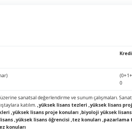
Kredi
nar)
(0+1+
0
ı üzerine sanatsal değerlendirme ve sunum çalışmaları. Sanat
ştaylara katılım.
,yüksek lisans tezleri ,yüksek lisans pro
leri ,yüksek lisans proje konuları ,biyoloji yüksek lisans
 lisans ,yüksek lisans öğrencisi ,tez konuları ,pazarlama 
tez konuları