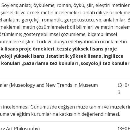
 Söylem; anlatı; öyküleme; roman, öykü, şiir, eleştiri metinler
; şiirsel dil ve örnek metin incelemeleri; anlatı dili ve örnek m
l anlatım; gerçekçi, romantik, gerçeküstücü, vb. anlatımlar. 
rneklemeli metin çözümlemeleri; dil bilimleri ve metin incele
 çözümleme; göstergebilimsel çözümleme; biçembilimsel
öntemlere ilişkin Türk ve dünya edebiyatından örnek metin
k lisans proje örnekleri ,tezsiz yüksek lisans proje
oloji yüksek lisans ,istatistik yüksek lisans ,ingilizce
z konuları ,pazarlama tez konuları ,sosyoloji tez konular
ılımlar (Museology and New Trends in Museum
(3+0+
3
inin incelenmesi. Günümüzde değişen müze tanımı ve müzeleri
luma ve eğitim kurumlarına katkısının değerlendirilmesi.
ry Art Philosophy)
(3+0+