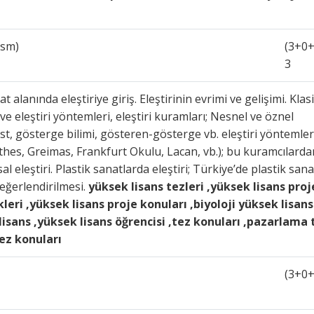
ism)
(3+0+
3
 alanında eleştiriye giriş. Eleştirinin evrimi ve gelişimi. Klas
 ve eleştiri yöntemleri, eleştiri kuramları; Nesnel ve öznel
alist, gösterge bilimi, gösteren-gösterge vb. eleştiri yöntemler
arthes, Greimas, Frankfurt Okulu, Lacan, vb.); bu kuramcılarda
l eleştiri. Plastik sanatlarda eleştiri; Türkiye’de plastik sana
değerlendirilmesi.
yüksek lisans tezleri ,yüksek lisans proj
leri ,yüksek lisans proje konuları ,biyoloji yüksek lisans
 lisans ,yüksek lisans öğrencisi ,tez konuları ,pazarlama 
tez konuları
(3+0+