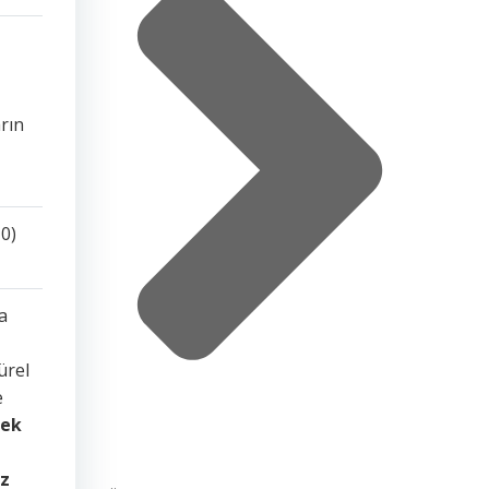
rın
0)
a
ürel
e
sek
ez