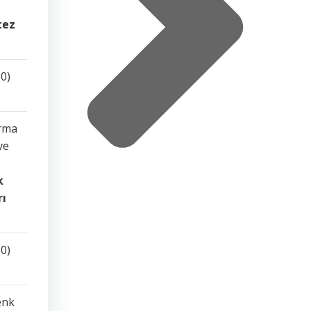
tez
0)
ırma
ve
k
rı
0)
enk