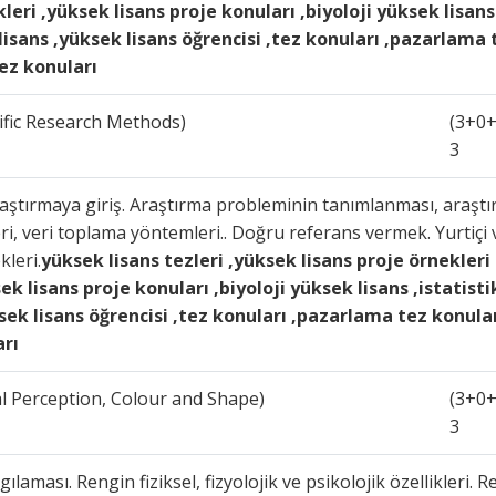
leri ,yüksek lisans proje konuları ,biyoloji yüksek lisans
 lisans ,yüksek lisans öğrencisi ,tez konuları ,pazarlama 
tez konuları
tific Research Methods)
(3+0+
3
aştırmaya giriş. Araştırma probleminin tanımlanması, araşt
i, veri toplama yöntemleri.. Doğru referans vermek. Yurtiçi 
kleri.
yüksek lisans tezleri ,yüksek lisans proje örnekleri
ek lisans proje konuları ,biyoloji yüksek lisans ,istatisti
ksek lisans öğrencisi ,tez konuları ,pazarlama tez konula
arı
al Perception, Colour and Shape)
(3+0+
3
aması. Rengin fiziksel, fizyolojik ve psikolojik özellikleri. R