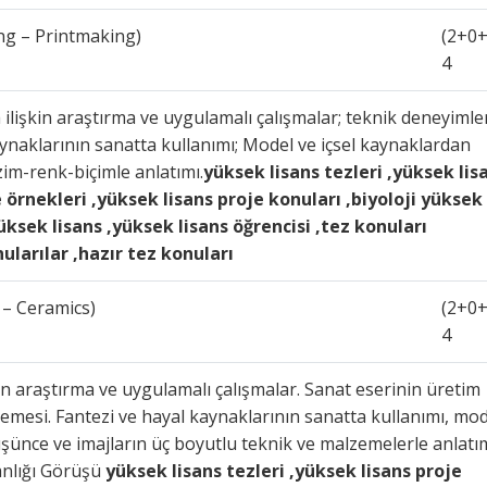
ing – Printmaking)
(2+0+
4
lişkin araştırma ve uygulamalı çalışmalar; teknik deneyimle
aynaklarının sanatta kullanımı; Model ve içsel kaynaklardan
zim-renk-biçimle anlatımı.
yüksek lisans tezleri ,yüksek lis
 örnekleri ,yüksek lisans proje konuları ,biyoloji yüksek
yüksek lisans ,yüksek lisans öğrencisi ,tez konuları
ularılar ,hazır tez konuları
 – Ceramics)
(2+0+
4
in araştırma ve uygulamalı çalışmalar. Sanat eserinin üretim
emesi. Fantezi ve hayal kaynaklarının sanatta kullanımı, mod
şünce ve imajların üç boyutlu teknik ve malzemelerle anlatım
anlığı Görüşü
yüksek lisans tezleri ,yüksek lisans proje