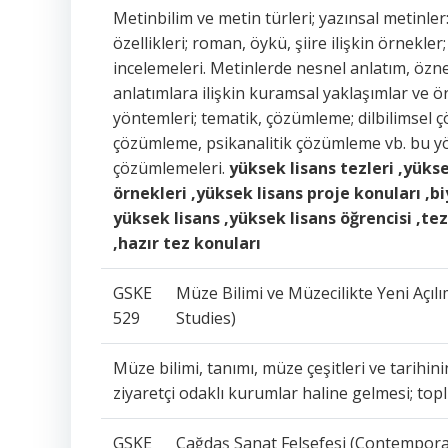
Metinbilim ve metin türleri; yazınsal metinler:
özellikleri; roman, öykü, şiire ilişkin örnekler
incelemeleri. Metinlerde nesnel anlatım, özne
anlatımlara ilişkin kuramsal yaklaşımlar ve ö
yöntemleri; tematik, çözümleme; dilbilimsel
çözümleme, psikanalitik çözümleme vb. bu y
çözümlemeleri.
yüksek lisans tezleri ,yükse
örnekleri ,yüksek lisans proje konuları ,biy
yüksek lisans ,yüksek lisans öğrencisi ,te
,hazır tez konuları
GSKE
Müze Bilimi ve Müzecilikte Yeni Aç
529
Studies)
Müze bilimi, tanımı, müze çeşitleri ve tarih
ziyaretçi odaklı kurumlar haline gelmesi; top
GSKE
Çağdaş Sanat Felsefesi (Contempora