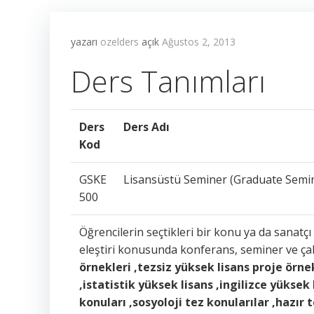
yazarı
ozelders
açık
Ağustos 2, 2013
Ders Tanımları
Ders
Ders Adı
Kod
GSKE
Lisansüstü Seminer (Graduate Semi
500
Öğrencilerin seçtikleri bir konu ya da sanatç
eleştiri konusunda konferans, seminer ve çalı
örnekleri ,tezsiz yüksek lisans proje örnek
,istatistik yüksek lisans ,ingilizce yüksek
konuları ,sosyoloji tez konularılar ,hazır 