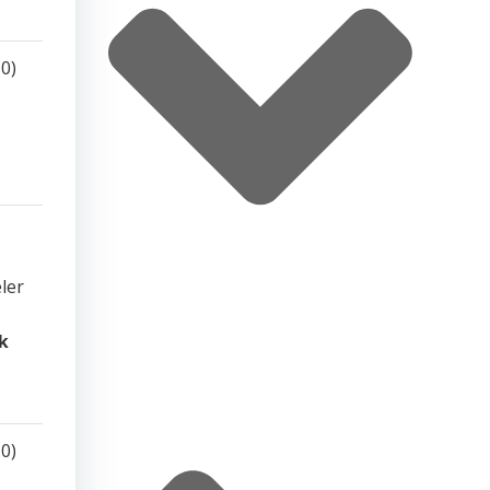
0)
eler
ek
0)