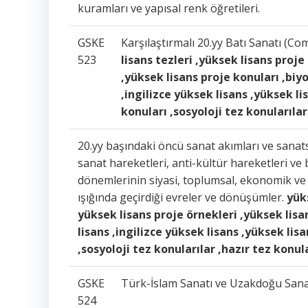
kuramları ve yapısal renk öğretileri.
GSKE
Karşılaştırmalı 20.yy Batı Sanatı (C
523
lisans tezleri ,yüksek lisans proje
,yüksek lisans proje konuları ,biyo
,ingilizce yüksek lisans ,yüksek l
konuları ,sosyoloji tez konularılar
20.yy başındaki öncü sanat akımları ve sanats
sanat hareketleri, anti-kültür hareketleri v
dönemlerinin siyasi, toplumsal, ekonomik ve te
ışığında geçirdiği evreler ve dönüşümler.
yüks
yüksek lisans proje örnekleri ,yüksek lisan
lisans ,ingilizce yüksek lisans ,yüksek lis
,sosyoloji tez konularılar ,hazır tez konul
GSKE
Türk-İslam Sanatı ve Uzakdoğu Sanatl
524