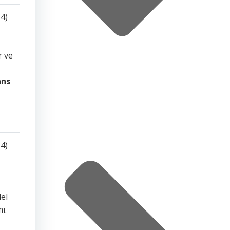
4)
r ve
ans
4)
el
ı.