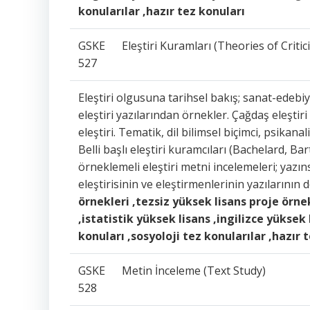
konularılar ,hazır tez konuları
GSKE
Eleştiri Kuramları (Theories of Critic
527
Eleştiri olgusuna tarihsel bakış; sanat-edebiyat
eleştiri yazılarından örnekler. Çağdaş eleştiri
eleştiri. Tematik, dil bilimsel biçimci, psikan
Belli başlı eleştiri kuramcıları (Bachelard, B
örneklemeli eleştiri metni incelemeleri; yazınsa
eleştirisinin ve eleştirmenlerinin yazılarının 
örnekleri ,tezsiz yüksek lisans proje örnek
,istatistik yüksek lisans ,ingilizce yüksek
konuları ,sosyoloji tez konularılar ,hazır 
GSKE
Metin İnceleme (Text Study)
528