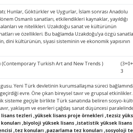
tı; Hunlar, Göktürkler ve Uygurlar, İslam sonrası Anadolu
dönem Osmanlı sanatları, etkilendikleri kaynaklar, yayıldığı
alanları ve nitelikleri. Uzakdoğu sanat ve kültürünün
natları ve özellikleri. Bu bağlamda Uzakdoğu’ya özgü sanatla
nin, dini kültürünün, siyasi sisteminin ve ekonomik yapısının
rı (Contemporary Turkish Art and New Trends )
(3+0+
3
 olgusu. Yeni Türk devletinin kurumsallaşma süreci bağlamınd
geçirdiği evre. Öne çıkan bireysel tavır ve grupsal etkinlikler.
k sisteme geçişle birlikte Türk sanatında beliren sosyo-kült
avır, yaklaşım ve eserleri çağdaş sanat düşüncesi paralelind
lisans tezleri ,yüksek lisans proje örnekleri ,tezsiz yük
 konuları ,biyoloji yüksek lisans ,istatistik yüksek lisans
encisi ,tez konuları ,pazarlama tez konuları ,sosyoloji t